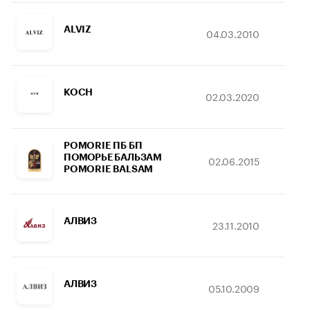
ALVIZ
04.03.2010
02
KOCH
02.03.2020
02
POMORIE ПБ БП
ПОМОРЬЕ БАЛЬЗАМ
02.06.2015
16
POMORIE BALSAM
АЛВИЗ
23.11.2010
02
АЛВИЗ
05.10.2009
31