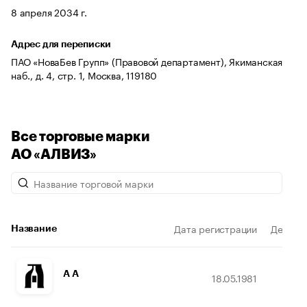
8 апреля 2034 г.
Адрес для переписки
ПАО «НоваБев Групп» (Правовой департамент), Якиманская
наб., д. 4, стр. 1, Москва, 119180
Все торговые марки
АО «АЛВИЗ»
Дата регистрации
Действи
Название
A А
18.05.1981
27