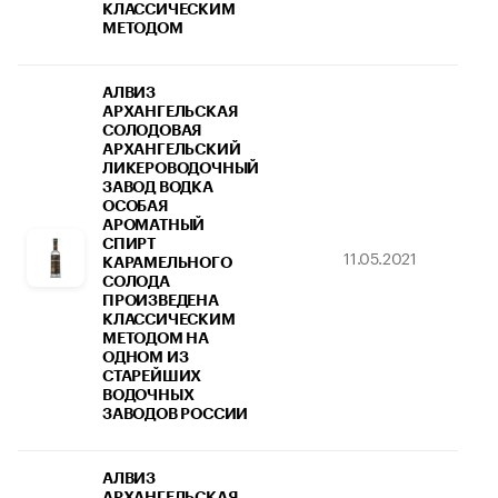
КЛАССИЧЕСКИМ
МЕТОДОМ
АЛВИЗ
АРХАНГЕЛЬСКАЯ
СОЛОДОВАЯ
АРХАНГЕЛЬСКИЙ
ЛИКЕРОВОДОЧНЫЙ
ЗАВОД ВОДКА
ОСОБАЯ
АРОМАТНЫЙ
СПИРТ
11.05.2021
26
КАРАМЕЛЬНОГО
СОЛОДА
ПРОИЗВЕДЕНА
КЛАССИЧЕСКИМ
МЕТОДОМ НА
ОДНОМ ИЗ
СТАРЕЙШИХ
ВОДОЧНЫХ
ЗАВОДОВ РОССИИ
АЛВИЗ
АРХАНГЕЛЬСКАЯ