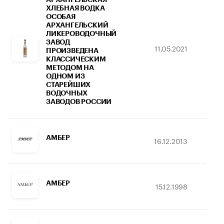
ХЛЕБНАЯ ВОДКА
ОСОБАЯ
АРХАНГЕЛЬСКИЙ
ЛИКЕРОВОДОЧНЫЙ
ЗАВОД
11.05.2021
26
ПРОИЗВЕДЕНА
КЛАССИЧЕСКИМ
МЕТОДОМ НА
ОДНОМ ИЗ
СТАРЕЙШИХ
ВОДОЧНЫХ
ЗАВОДОВ РОССИИ
АМБЕР
16.12.2013
0
АМБЕР
15.12.1998
1