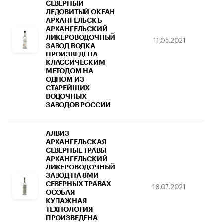
СЕВЕРНЫЙ
ЛЕДОВИТЫЙ ОКЕАН
АРХАНГЕЛЬСКЪ
АРХАНГЕЛЬСКИЙ
ЛИКЕРОВОДОЧНЫЙ
11.05.2021
26
ЗАВОД ВОДКА
ПРОИЗВЕДЕНА
КЛАССИЧЕСКИМ
МЕТОДОМ НА
ОДНОМ ИЗ
СТАРЕЙШИХ
ВОДОЧНЫХ
ЗАВОДОВ РОССИИ
АЛВИЗ
АРХАНГЕЛЬСКАЯ
СЕВЕРНЫЕ ТРАВЫ
АРХАНГЕЛЬСКИЙ
ЛИКЕРОВОДОЧНЫЙ
ЗАВОД НА 8МИ
СЕВЕРНЫХ ТРАВАХ
16.07.2021
26
ОСОБАЯ
КУПАЖНАЯ
ТЕХНОЛОГИЯ
ПРОИЗВЕДЕНА