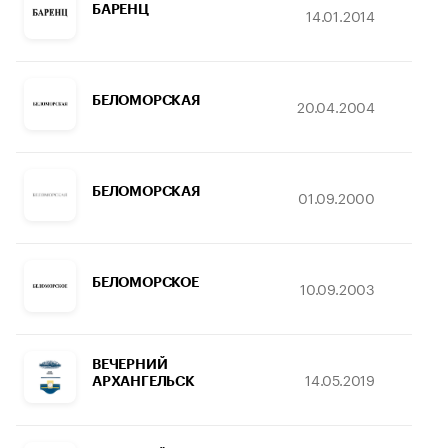
БАРЕНЦ
14.01.2014
1
БЕЛОМОРСКАЯ
20.04.2004
1
БЕЛОМОРСКАЯ
01.09.2000
1
БЕЛОМОРСКОЕ
10.09.2003
1
ВЕЧЕРНИЙ
14.05.2019
1
АРХАНГЕЛЬСК