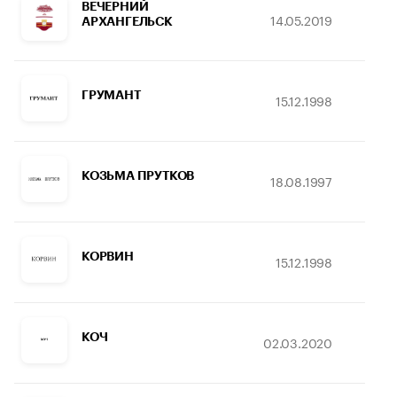
ВЕЧЕРНИЙ
14.05.2019
1
АРХАНГЕЛЬСК
ГРУМАНТ
15.12.1998
2
КОЗЬМА ПРУТКОВ
18.08.1997
2
КОРВИН
15.12.1998
1
КОЧ
02.03.2020
02