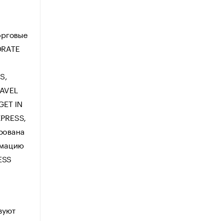
орговые
ORATE
S,
AVEL
GET IN
PRESS,
рована
ормацию
ESS
вуют