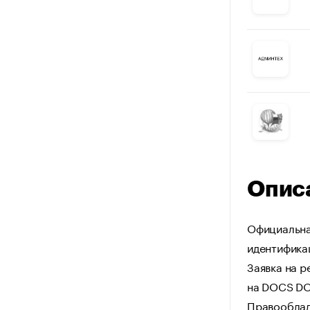
Опис
Официальна
идентифика
Заявка на р
на DOCS DO
Правооблад