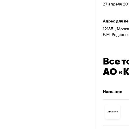
27 апреля 201
Адрес для п
121351, Москва
Е.М. Родионо
Все т
АО «
Название