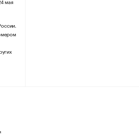
24 мая
России.
омером
ругих
я