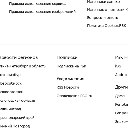
Источники данных
Правила использования сервиса
Источник отчетности 
Правила использования изображений
Вопросы и ответы
Политика Cookies РБК
Новости регионов
Подписки
РБК Н
анкт-Петербург и область
Подписка на РБК
iOS
катеринбург
Androi
Уведомления
Новосибирск
Други
RSS Новости
Башкортостан
Оповещения RBC.ru
Домены
ологодская область
Рег.об
Калининград
Рег.ре
раснодарский край
Знаком
Нижний Новгород