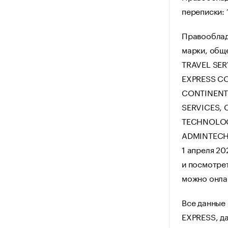
переписки: 1
Правооблад
марки, общ
TRAVEL SE
EXPRESS CO
CONTINENT
SERVICES,
TECHNOLOG
ADMINTECH,
1 апреля 20
и посмотре
можно онла
Все данные
EXPRESS, д