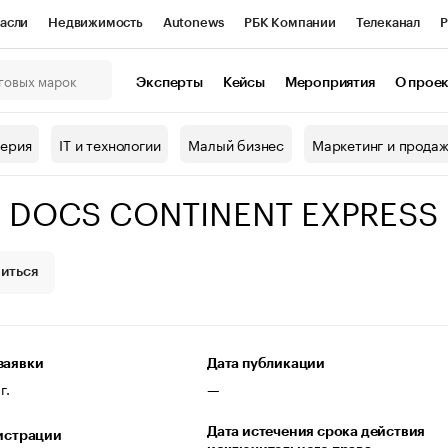
асли
Недвижимость
Autonews
РБК Компании
Телеканал
Р
К Курсы
РБК Life
Тренды
Визионеры
Национальные проекты
Эксперты
Кейсы
Мероприятия
О прое
онный клуб
Исследования
Кредитные рейтинги
Франшизы
Г
терия
IT и технологии
Малый бизнес
Маркетинг и прода
Проверка контрагентов
Политика
Экономика
Бизнес
 DOCS CONTINENT EXPRESS
ы
иться
заявки
Дата публикации
г.
—
Дата истечения срока действия
гистрации