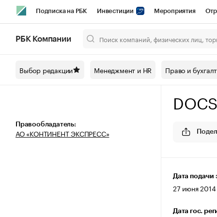
Подписка на РБК
Инвестиции
Мероприятия
Отр
Спорт
Школа управления РБК
РБК Образование
РБ
РБК Компании
Город
Стиль
Крипто
РБК Бизнес-среда
Дискусси
Выбор редакции
Менеджмент и HR
Право и бухгал
Спецпроекты СПб
Конференции СПб
Спецпроекты
DOCS
Технологии и медиа
Финансы
Рынок наличной валют
Правообладатель:
АО «КОНТИНЕНТ ЭКСПРЕСС»
Подел
Дата подачи 
27 июня 2014 
Дата гос. ре