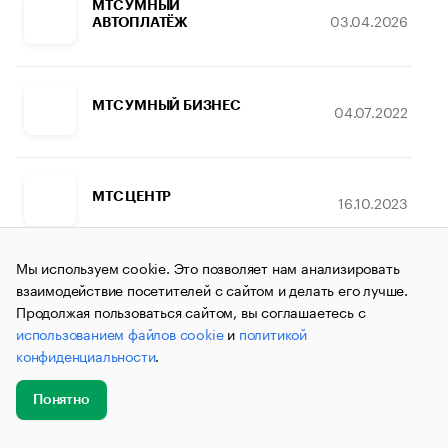
МТС УМНЫЙ
03.04.2026
АВТОПЛАТЁЖ
МТС УМНЫЙ БИЗНЕС
04.07.2022
МТС ЦЕНТР
16.10.2023
Мы используем cookie. Это позволяет нам анализировать
МТС ЦИФРОВАЯ
взаимодействие посетителей с сайтом и делать его лучше.
16.10.2023
ЭКОСИСТЕМА
Продолжая пользоваться сайтом, вы соглашаетесь с
использованием файлов cookie
и
политикой
конфиденциальности
.
МТС ЦИФРОВАЯ
16.10.2023
ЭКОСИСТЕМА
Понятно
Добавить
Главное
Эксперты
Кейсы
Мероприятия
новость