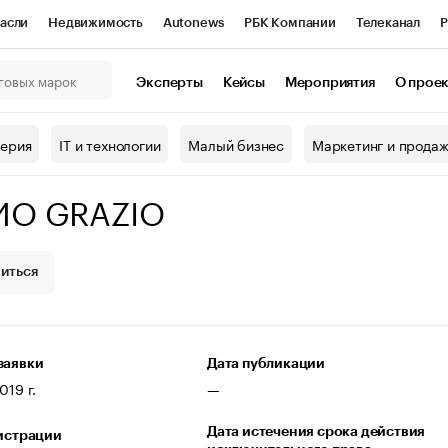
асли
Недвижимость
Autonews
РБК Компании
Телеканал
Р
К Курсы
РБК Life
Тренды
Визионеры
Национальные проекты
Эксперты
Кейсы
Мероприятия
О прое
онный клуб
Исследования
Кредитные рейтинги
Франшизы
Г
терия
IT и технологии
Малый бизнес
Маркетинг и прода
Проверка контрагентов
Политика
Экономика
Бизнес
ИО GRAZIO
ы
иться
заявки
Дата публикации
019 г.
—
Дата истечения срока действия
гистрации