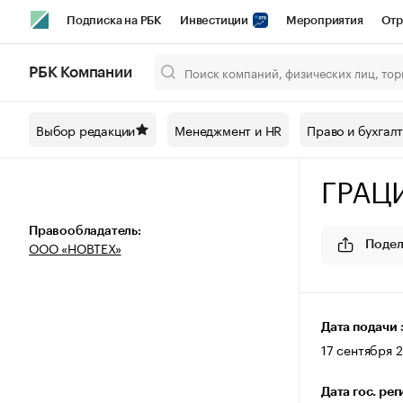
Подписка на РБК
Инвестиции
Мероприятия
Отр
Спорт
Школа управления РБК
РБК Образование
РБ
РБК Компании
Город
Стиль
Крипто
РБК Бизнес-среда
Дискусси
Выбор редакции
Менеджмент и HR
Право и бухгал
Спецпроекты СПб
Конференции СПб
Спецпроекты
ГРАЦ
Технологии и медиа
Финансы
Рынок наличной валют
Правообладатель:
ООО «НОВТЕХ»
Подел
Дата подачи 
17 сентября 2
Дата гос. ре