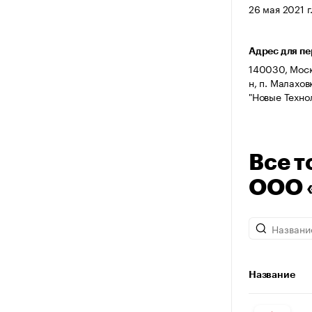
26 мая 2021 г
Адрес для п
140030, Моск
н, п. Малахов
"Новые Техно
Все т
ООО 
Название