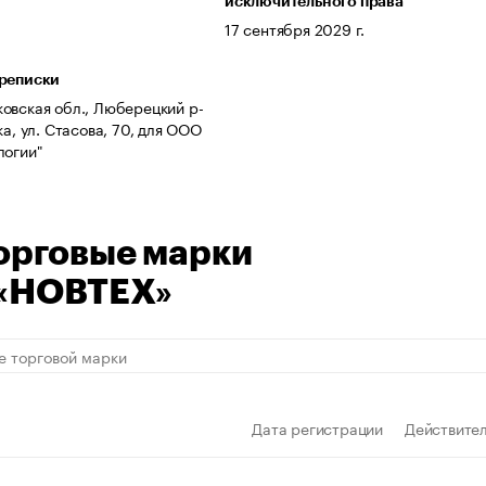
исключительного права
.
17 сентября 2029 г.
ереписки
овская обл., Люберецкий р-
ка, ул. Стасова, 70, для ООО
логии"
орговые марки
«НОВТЕХ»
Дата регистрации
Действител