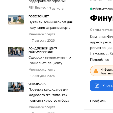
поддержке селлеров WB
РБК Бизнес
7 августа
ДЕЙСТВУЕТ
ОБНОВ
Фину
ПОВЕСТОК.НЕТ
Нужен ли военный билет для
получения загранпаспорта
Органы государ
Мнение эксперта
Компания Фин
7 августа 2026
адресу респ. 
регистрации
АО «ДЕЛОВОЙ ЦЕНТР
Лакский, с. К
НЕЙРОХИРУРГИИ»
Судорожные приступы: что
Подробнее
нужно знать пациенту
Мнение эксперта
Информац
Компания
7 августа 2026
СПЕКТРДАТА
Управ
Проверка кандидатов для
кадрового агентства: как
повысить качество отбора
Профиль
Мнение эксперта
7 августа 2026