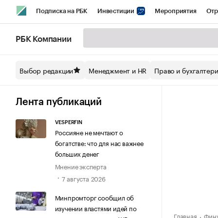
Подписка на РБК
Инвестиции
Мероприятия
Отр
Спорт
Школа управления РБК
РБК Образование
РБ
РБК Компании
Стиль
Крипто
РБК Бизнес-среда
Дискуссионный кл
Выбор редакции
Менеджмент и HR
Право и бухгалтер
Спецпроекты СПб
Конференции СПб
Спецпроекты
Технологии и медиа
Финансы
Рынок наличной валют
Лента публикаций
VESPERFIN
Россияне не мечтают о
богатстве: что для нас важнее
больших денег
Мнение эксперта
7 августа 2026
Минпромторг сообщил об
изучении властями идей по
Главная
Фину