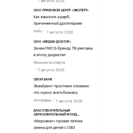
7 августа 2026
ООО ПРАВОВОЙ ЦЕНТР «ЭКСПЕРТ»
Как взыскать ущерб,
причиненный дропперами
Кейс
7 августа 2026
ООО «МЕДИА-ДОКТОР»
Зачем FMCG-бренду ТВ-реклама
в эпоху диджитал
Мнение эксперта
7 августа 2026
СВОЙ БАНК
Эквайринг простыми словами:
что нужно знать бизнесу
Интервью
7 августа 2026
БЛАГОТВОРИТЕЛЬНЫЙ
ОБРАЗОВАТЕЛЬНЫЙ ФОНД
«МАРХАМАТ»
«Мархамат» провел летние
смены для детей с ОВЗ