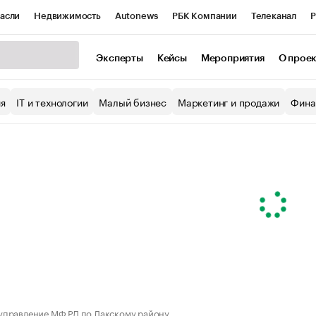
асли
Недвижимость
Autonews
РБК Компании
Телеканал
Р
К Курсы
РБК Life
Тренды
Визионеры
Национальные проекты
Эксперты
Кейсы
Мероприятия
О прое
уб
Исследования
Кредитные рейтинги
Франшизы
Газета
ия
IT и технологии
Малый бизнес
Маркетинг и продажи
Фина
Проверка контрагентов
Политика
Экономика
Бизнес
ы
правление МФ РД по Лакскому району