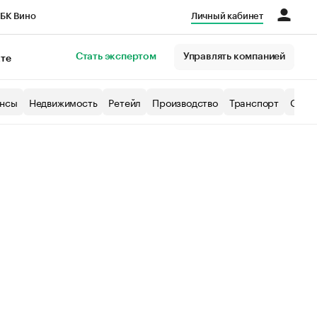
БК Вино
Личный кабинет
Город
Стать экспертом
Управлять компанией
кте
нсы
Недвижимость
Ретейл
Производство
Транспорт
Образ