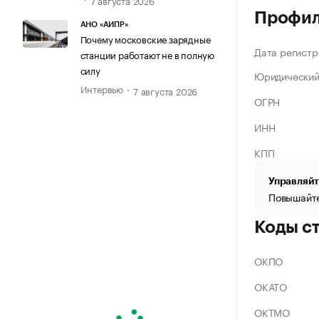
Профи
АНО «АИПР»
Почему московские зарядные
Дата регистр
станции работают не в полную
силу
Юридический
Интервью
7 августа 2026
ОГРН
ИНН
КПП
Управляйт
Повышайте
Коды с
ОКПО
ОКАТО
ОКТМО