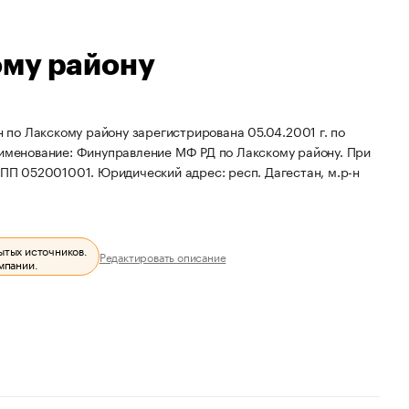
ому району
по Лакскому району зарегистрирована 05.04.2001 г. по
именование: Финуправление МФ РД по Лакскому району.
При
КПП 052001001.
Юридический адрес: респ. Дагестан, м.р-н
ытых источников.
Редактировать описание
мпании.