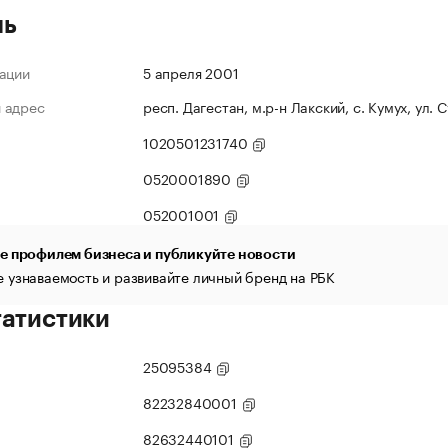
ль
ации
5 апреля 2001
 адрес
респ. Дагестан, м.р-н Лакский, с. Кумух, ул. 
1020501231740
0520001890
052001001
е профилем бизнеса и публикуйте новости
 узнаваемость и развивайте личный бренд на РБК
татистики
25095384
82232840001
82632440101