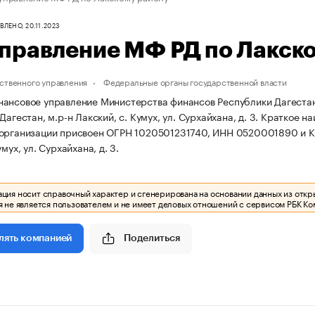
ЛЕНО, 20.11.2023
правление МФ РД по Лакск
ственного управления
Федеральные органы государственной власти
ансовое управление Министерства финансов Республики Дагестан 
Дагестан, м.р-н Лакский, с. Кумух, ул. Сурхайхана, д. 3.
Краткое на
 организации присвоен ОГРН 1020501231740, ИНН 0520001890 и 
умух, ул. Сурхайхана, д. 3.
ия носит справочный характер и сгенерирована на основании данных из откр
 не является пользователем и не имеет деловых отношений с сервисом РБК Ко
Поделиться
лять компанией