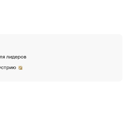
для лидеров
дустрию