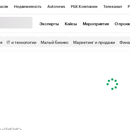
асли
Недвижимость
Autonews
РБК Компании
Телеканал
Р
К Курсы
РБК Life
Тренды
Визионеры
Национальные проекты
Эксперты
Кейсы
Мероприятия
О прое
уб
Исследования
Кредитные рейтинги
Франшизы
Газета
ия
IT и технологии
Малый бизнес
Маркетинг и продажи
Фина
Проверка контрагентов
Политика
Экономика
Бизнес
ы
 «ГЕНЕЗИС»