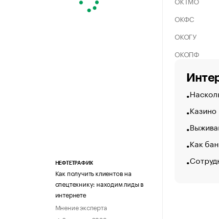
ОКТМО
ОКФС
ОКОГУ
ОКОПФ
Интер
Насколь
Казино
Выжива
Как бан
Сотруд
НЕФТЕТРАФИК
Как получить клиентов на
спецтехнику: находим лиды в
интернете
Мнение эксперта