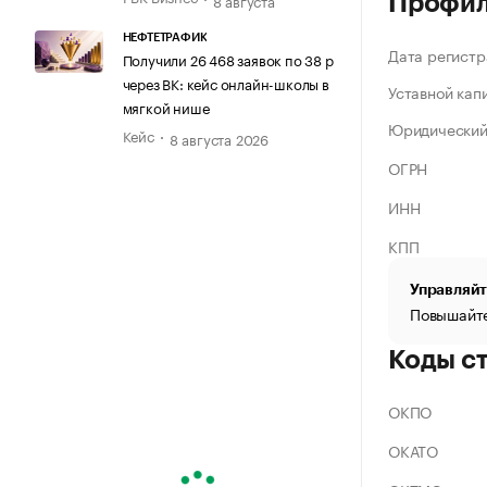
Профи
НЕФТЕТРАФИК
Дата регистр
Получили 26 468 заявок по 38 р
через ВК: кейс онлайн-школы в
Уставной кап
мягкой нише
Юридический
Кейс
8 августа 2026
ОГРН
ИНН
КПП
Управляйт
Повышайте
Коды с
ОКПО
ОКАТО