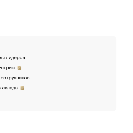
для лидеров
дустрию
 сотрудников
на склады