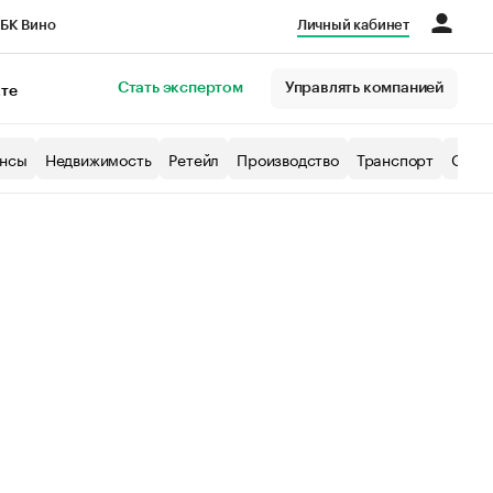
БК Вино
Личный кабинет
Город
Стать экспертом
Управлять компанией
кте
нсы
Недвижимость
Ретейл
Производство
Транспорт
Образ