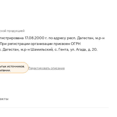
ской продукцией
рована 17.08.2000 г. по адресу респ. Дагестан, м.р-н
При регистрации организации присвоен ОГРН
Дагестан, м.р-н Шамильский, с. Гента, ул. Агада, д. 20.
ытых источников.
Редактировать описание
мпании.
ракты