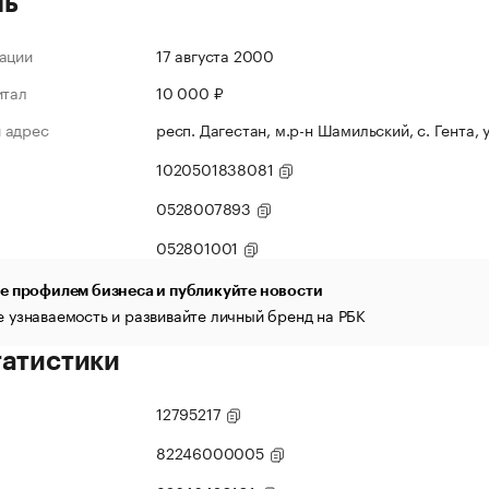
ль
ации
17 августа 2000
итал
10 000 ₽
 адрес
респ. Дагестан, м.р-н Шамильский, с. Гента, у
1020501838081
0528007893
052801001
е профилем бизнеса и публикуйте новости
 узнаваемость и развивайте личный бренд на РБК
татистики
12795217
82246000005