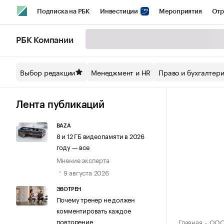
Подписка на РБК
Инвестиции
Мероприятия
Отр
Спорт
Школа управления РБК
РБК Образование
РБ
РБК Компании
Стиль
Крипто
РБК Бизнес-среда
Дискуссионный кл
Выбор редакции
Менеджмент и HR
Право и бухгалтер
Спецпроекты СПб
Конференции СПб
Спецпроекты
Технологии и медиа
Финансы
Рынок наличной валют
Лента публикаций
BAZA
8 и 12 ГБ видеопамяти в 2026
году — все
Мнение эксперта
9 августа 2026
ЭВОТРЕН
Почему тренер не должен
комментировать каждое
повторение
Главная
ООО