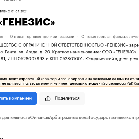
ЛЕНО, 01.04.2024
«ГЕНЕЗИС»
ля
Оптовая торговля прочими товарами
Оптовая торговля фармацевтиче
ЩЕСТВО С ОГРАНИЧЕННОЙ ОТВЕТСТВЕННОСТЬЮ «ГЕНЕЗИС» зарегистри
. Гента, ул. Агада, д. 20.
Краткое наименование: ООО «ГЕНЕЗИС».
81, ИНН 0528007893 и КПП 052801001.
Юридический адрес: респ. 
ия носит справочный характер и сгенерирована на основании данных из откр
 не является пользователем и не имеет деловых отношений с сервисом РБК Ко
Поделиться
лять компанией
 деятельности
Финансы
Арбитражные дела
Государственные конт