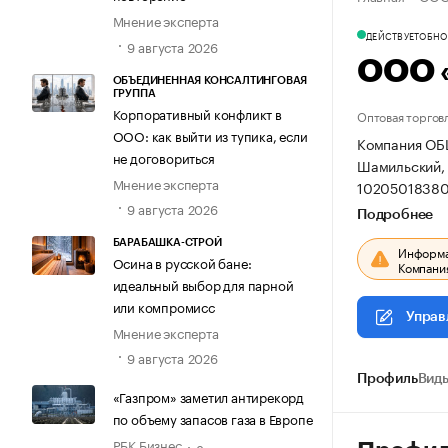
Мнение эксперта
ДЕЙСТВУЕТ
ОБНОВ
9 августа 2026
ООО 
ОБЪЕДИНЕННАЯ КОНСАЛТИНГОВАЯ
ГРУППА
Корпоративный конфликт в
Оптовая торгов
ООО: как выйти из тупика, если
Компания ОБ
не договориться
Шамильский, с
Мнение эксперта
10205018380
9 августа 2026
Подробнее
БАРАБАШКА-СТРОЙ
Информац
Осина в русской бане:
Компания
идеальный выбор для парной
или компромисс
Управ
Мнение эксперта
9 августа 2026
Профиль
Виды
«Газпром» заметил антирекорд
по объему запасов газа в Европе
РБК Бизнес
8 августа