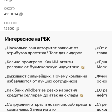
ОКОГУ
4210014
ОКОПФ
12300
Интересное на РБК
Насколько ваш авторитет зависит от
«От спо
атрибутов престижа? Тест для лидеров
глава к
Казино проиграло. Как ИИ-агенты
«Деньги
разрушают букмекерскую индустрию
Маск в 
Выживают сильнейших. Почему компании
Функции
избавляются от лучших сотрудников
основ э
Как банк Wildberries резко нарастил
ЕС раз
кредиты селлерам до атак на склады
нефти —
Сотрудники открыли новый способ вредить
Стресс 
компаниям. Зачем им это
доходов