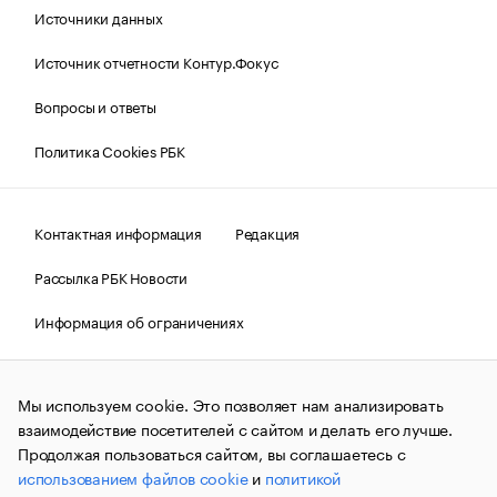
Источники данных
Источник отчетности Контур.Фокус
Вопросы и ответы
Политика Cookies РБК
Контактная информация
Редакция
Рассылка РБК Новости
Информация об ограничениях
Правовая информация
О соблюдении авторских прав
Мы используем cookie. Это позволяет нам анализировать
© АО «РОСБИЗНЕСКОНСАЛТИНГ»,
1995–2026.
Сообщения
и материалы информационного агентства «РБК»
взаимодействие посетителей с сайтом и делать его лучше.
(зарегистрировано Федеральной службой по надзору в сфере
Продолжая пользоваться сайтом, вы соглашаетесь с
связи, информационных технологий и массовых
использованием файлов cookie
и
политикой
коммуникаций (Роскомнадзор) 09.12.2015 за номером ИА
№ФС77-63848) сопровождаются пометкой «РБК». Отдельные