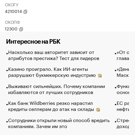
ОКОГУ
4210014
ОКОПФ
12300
Интересное на РБК
Насколько ваш авторитет зависит от
«От спо
атрибутов престижа? Тест для лидеров
глава к
Казино проиграло. Как ИИ-агенты
«Деньги
разрушают букмекерскую индустрию
Маск в 
Выживают сильнейших. Почему компании
Функции
избавляются от лучших сотрудников
основ э
Как банк Wildberries резко нарастил
ЕС раз
кредиты селлерам до атак на склады
нефти —
Сотрудники открыли новый способ вредить
Стресс 
компаниям. Зачем им это
доходов