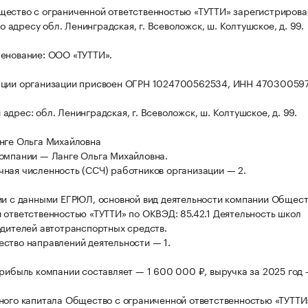
ество с ограниченной ответственностью «ТУТТИ» зарегистрирова
 по адресу обл. Ленинградская, г. Всеволожск, ш. Колтушское, д. 99.
енование: ООО «ТУТТИ».
ации организации присвоен ОГРН 1024700562534, ИНН 47030059
дрес: обл. Ленинградская, г. Всеволожск, ш. Колтушское, д. 99.
нге Ольга Михайловна
омпании — Ланге Ольга Михайловна.
ная численность (ССЧ) работников организации — 2.
ии с данными ЕГРЮЛ, основной вид деятельности компании Общест
 ответственностью «ТУТТИ» по ОКВЭД: 85.42.1 Деятельность школ
одителей автотранспортных средств.
ство направлений деятельности — 1.
прибыль компании составляет — 1 600 000 ₽, выручка за 2025 год 
ного капитала Общество с ограниченной ответственностью «ТУТТИ