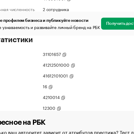
чная численность
2 сотрудника
е профилем бизнеса и публикуйте новости
Получить дос
 узнаваемость и развивайте личный бренд на РБК
татистики
31101657
41212501000
41612101001
16
4210014
12300
есное на РБК
ко ваш авторитет зависит от атрибутов престижа? Тест д