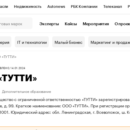
асли
Недвижимость
Autonews
РБК Компании
Телеканал
Р
К Курсы
РБК Life
Тренды
Визионеры
Национальные проекты
Эксперты
Кейсы
Мероприятия
О прое
онный клуб
Исследования
Кредитные рейтинги
Франшизы
Г
терия
IT и технологии
Малый бизнес
Маркетинг и прода
Проверка контрагентов
Политика
Экономика
Бизнес
 «ТУТТИ»
ы
ЛЕНО, 14.01.2024
«ТУТТИ»
Дополнительное образование
ество с ограниченной ответственностью «ТУТТИ» зарегистрирована 
, д. 99.
Краткое наименование: ООО «ТУТТИ».
При регистрации о
1001.
Юридический адрес: обл. Ленинградская, г. Всеволожск, ш. К