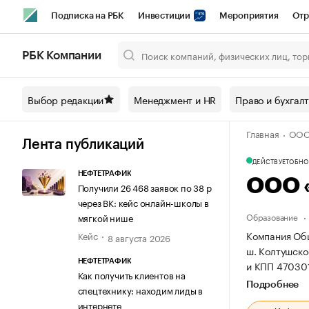
Подписка на РБК
Инвестиции
Мероприятия
Отр
Спорт
Школа управления РБК
РБК Образование
РБ
РБК Компании
Город
Стиль
Крипто
РБК Бизнес-среда
Дискусси
Выбор редакции
Менеджмент и HR
Право и бухгал
Спецпроекты СПб
Конференции СПб
Спецпроекты
Главная
ООО
Технологии и медиа
Финансы
Рынок наличной валют
Лента публикаций
ДЕЙСТВУЕТ
ОБНОВ
НЕФТЕТРАФИК
ООО 
Получили 26 468 заявок по 38 р
через ВК: кейс онлайн-школы в
Образование
мягкой нише
Компания Общ
Кейс
8 августа 2026
ш. Колтушское
НЕФТЕТРАФИК
и КПП 47030
Как получить клиентов на
Подробнее
спецтехнику: находим лиды в
интернете