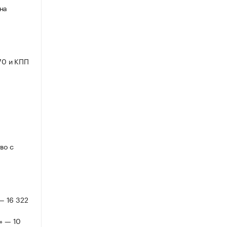
на
70 и КПП
во с
— 16 322
» — 10