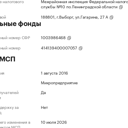
 налогового
Межрайонная инспекция Федеральной налог
службы №10 по Ленинградской области
вой
188801, г.Выборг, ул.Гагарина, 27 А
ьные фонды
нный номер СФР
1003986468
нный номер
414139400007057
 МСП
ния
1 августа 2016
Микропредприятие
лучателей
Да
и
держку за
Нет
д
его изменения в
10 июля 2026
ъектов МСП