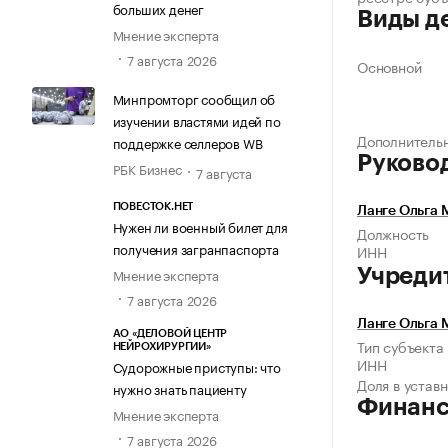
больших денег
Виды д
Мнение эксперта
7 августа 2026
Основной
Минпромторг сообщил об
изучении властями идей по
Дополнитель
поддержке селлеров WB
Руково
РБК Бизнес
7 августа
ПОВЕСТОК.НЕТ
Ланге Ольга 
Нужен ли военный билет для
Должность
получения загранпаспорта
ИНН
Мнение эксперта
Учреди
7 августа 2026
Ланге Ольга 
АО «ДЕЛОВОЙ ЦЕНТР
Тип субъекта
НЕЙРОХИРУРГИИ»
ИНН
Судорожные приступы: что
Доля в устав
нужно знать пациенту
Финан
Мнение эксперта
7 августа 2026