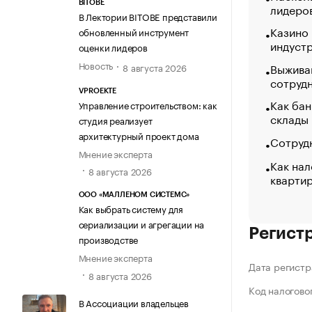
BITOBE
лидеро
В Лектории BITOBE представили
Казино
обновленный инструмент
индуст
оценки лидеров
Новость
Выжива
8 августа 2026
сотруд
VPROEKTE
Как бан
Управление строительством: как
склады
студия реализует
архитектурный проект дома
Сотрудн
Мнение эксперта
Как нал
8 августа 2026
кварти
ООО «МАЛЛЕНОМ СИСТЕМС»
Как выбрать систему для
сериализации и агрегации на
Регист
производстве
Мнение эксперта
Дата регистр
8 августа 2026
Код налогово
В Ассоциации владельцев