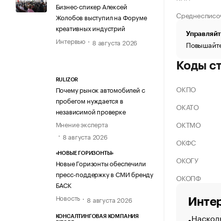
Бизнес-спикер Алексей
Среднесписо
Жолобов выступил на Форуме
креативных индустрий
Управляйт
Интервью
8 августа 2026
Повышайте
Коды с
RULIZOR
ОКПО
Почему рынок автомобилей с
пробегом нуждается в
ОКАТО
независимой проверке
ОКТМО
Мнение эксперта
8 августа 2026
ОКФС
«НОВЫЕ ГОРИЗОНТЫ»
ОКОГУ
Новые Горизонты обеспечили
пресс-поддержку в СМИ бренду
ОКОПФ
БАСК
Новость
8 августа 2026
Интер
Насколь
КОНСАЛТИНГОВАЯ КОМПАНИЯ