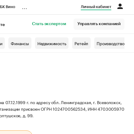
...
БК Вино
Личный кабинет
Стать экспертом
Управлять компанией
кте
азета
жи
Финансы
Недвижимость
Ретейл
Производство
07.12.1999 г. по адресу обл. Ленинградская, г. Всеволожск,
рганизации присвоен ОГРН 1024700562534, ИНН 4703005970
олтушское, д. 99.