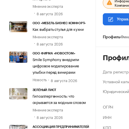
Информац
Компания
Мнение эксперта
8 августа 2026
Управ
ООО «МЕБЕЛЬ БИЗНЕС КОМФОРТ»
Как выбрать стулья для кухни
Мнение эксперта
Профиль
Фин
8 августа 2026
ООО ФИРМА «НОВОСТОМ»
Профи
Smile Symphony внедрили
цифровое моделирование
Дата регистр
улыбки перед винирами
Новость
8 августа 2026
Уставной кап
Юридический
ЗЕЛЁНЫЙ ЛИСТ
Гипоаллергенность: что
скрывается за модным словом
ОГРН
Мнение эксперта
ИНН
8 августа 2026
КПП
АССОЦИАЦИЯ ПРЕДПРИНИМАТЕЛЕЙ