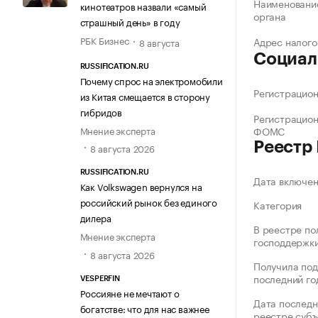
Наименование
кинотеатров назвали «самый
органа
страшный день» в году
РБК Бизнес
Адрес налого
8 августа
Социал
RUSSIFICATION.RU
Почему спрос на электромобили
Регистрацио
из Китая смещается в сторону
гибридов
Регистрацио
Мнение эксперта
ФОМС
Реестр
8 августа 2026
RUSSIFICATION.RU
Дата включе
Как Volkswagen вернулся на
российский рынок без единого
Категория
дилера
В реестре по
Мнение эксперта
господдержк
8 августа 2026
Получила под
последний го
VESPERFIN
Россияне не мечтают о
Дата последн
богатстве: что для нас важнее
реестре суб