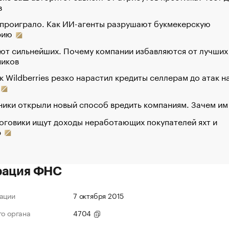
в
 проиграло. Как ИИ-агенты разрушают букмекерскую
рию
ют сильнейших. Почему компании избавляются от лучших
ников
к Wildberries резко нарастил кредиты селлерам до атак н
ики открыли новый способ вредить компаниям. Зачем им
оговики ищут доходы неработающих покупателей яхт и
р
рация ФНС
ации
7 октября 2015
го органа
4704