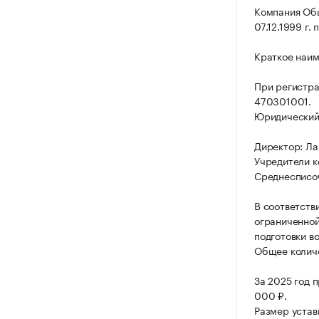
Компания Общ
07.12.1999 г.
Краткое наим
При регистр
470301001.
Юридический а
Директор: Ла
Учредители к
Среднесписоч
В соответств
ограниченной
подготовки в
Общее количе
За 2025 год 
000 ₽.
Размер устав