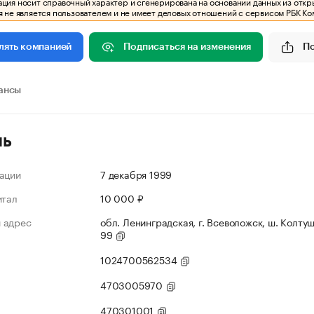
ия носит справочный характер и сгенерирована на основании данных из откр
 не является пользователем и не имеет деловых отношений с сервисом РБК Ко
Подписаться на изменения
П
лять компанией
ансы
ль
ации
7 декабря 1999
итал
10 000 ₽
 адрес
обл. Ленинградская, г. Всеволожск, ш. Колтуш
99
1024700562534
4703005970
470301001