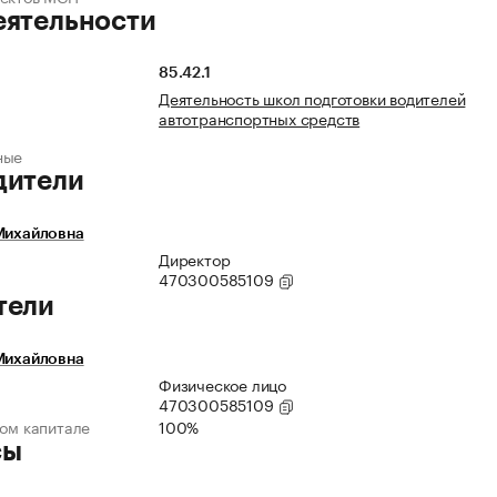
еятельности
85.42.1
Деятельность школ подготовки водителей
автотранспортных средств
ные
дители
Михайловна
Директор
470300585109
тели
Михайловна
Физическое лицо
470300585109
ном капитале
100%
сы