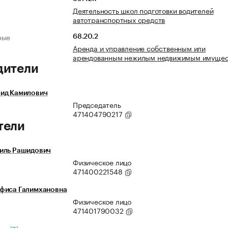
Деятельность школ подготовки водителей
автотранспортных средств
ные
68.20.2
Аренда и управление собственным или
арендованным нежилым недвижимым имуще
дители
ид Камилович
Председатель
471404790217
тели
иль Рашидович
Физическое лицо
471400221548
фиса Галимхановна
Физическое лицо
471401790032