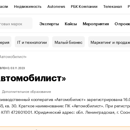
асли
Недвижимость
Autonews
РБК Компании
Телеканал
Р
К Курсы
РБК Life
Тренды
Визионеры
Национальные проекты
Эксперты
Кейсы
Мероприятия
О прое
онный клуб
Исследования
Кредитные рейтинги
Франшизы
Г
терия
IT и технологии
Малый бизнес
Маркетинг и прода
Проверка контрагентов
Политика
Экономика
Бизнес
Автомобилист»
ы
ЛЕНО, 03.11.2023
Автомобилист»
Дополнительное образование
изводственный кооператив «Автомобилист» зарегистрирована 16.03.
55, кв. 30.
Краткое наименование: ПК «Автомобилист».
При регистр
и КПП 472601001.
Юридический адрес: обл. Ленинградская, г. Соснов