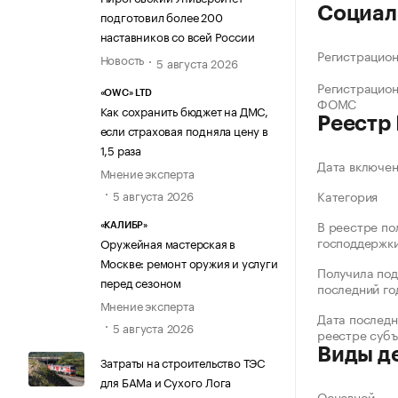
Социал
подготовил более 200
наставников со всей России
Регистрацио
Новость
5 августа 2026
Регистрацио
«OWC» LTD
ФОМС
Как сохранить бюджет на ДМС,
Реестр
если страховая подняла цену в
1,5 раза
Дата включе
Мнение эксперта
5 августа 2026
Категория
В реестре по
«КАЛИБР»
господдержк
Оружейная мастерская в
Москве: ремонт оружия и услуги
Получила под
перед сезоном
последний го
Мнение эксперта
Дата последн
5 августа 2026
реестре суб
Виды д
Затраты на строительство ТЭС
для БАМа и Сухого Лога
Основной