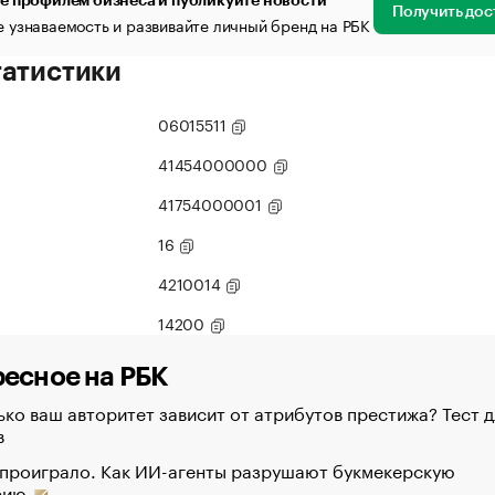
е профилем бизнеса и публикуйте новости
Получить дос
 узнаваемость и развивайте личный бренд на РБК
татистики
06015511
41454000000
41754000001
16
4210014
14200
есное на РБК
ко ваш авторитет зависит от атрибутов престижа? Тест д
в
 проиграло. Как ИИ-агенты разрушают букмекерскую
рию