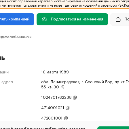
ия носит справочный характер и сгенерирована на основании данных из откр
 не является пользователем и не имеет деловых отношений с сервисом РБК Ко
Подписаться на изменения
П
лять компанией
едители
Финансы
ль
ации
16 марта 1989
 адрес
обл. Ленинградская, г. Сосновый Бор, пр-кт Ге
55, кв. 30
1024701762238
4714001021
472601001