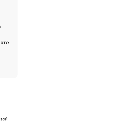
Функции менеджмента: пять ключевых основ эффект
управления
а
ЕС разрешил конфискацию российской нефти — чем
Москва
 это
Стресс обеспеченных людей: почему рост доходов 
счастья
Что обвинения против Павла Дурова значат для Tele
пользователей
овой