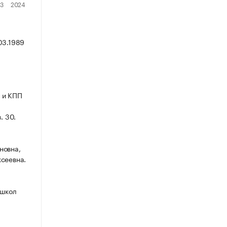
03.1989
 и КПП
. 30.
новна,
сеевна.
 школ