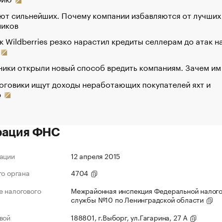
ют сильнейших. Почему компании избавляются от лучших
ников
к Wildberries резко нарастил кредиты селлерам до атак н
ики открыли новый способ вредить компаниям. Зачем им
оговики ищут доходы неработающих покупателей яхт и
р
рация ФНС
ации
12 апреля 2015
го органа
4704
 налогового
Межрайонная инспекция Федеральной налог
службы №10 по Ленинградской области
вой
188801, г.Выборг, ул.Гагарина, 27 А