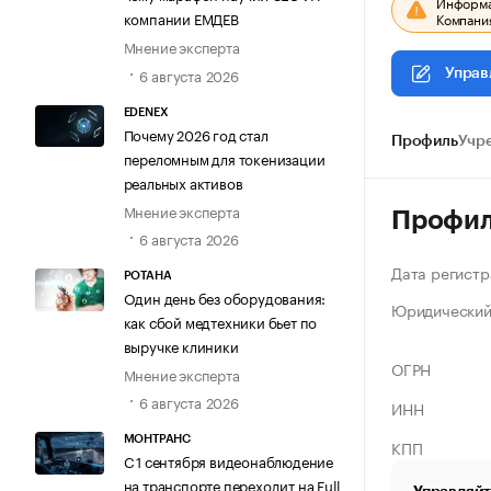
Информац
компании ЕМДЕВ
Компания
Мнение эксперта
6 августа 2026
Управ
EDENEX
Почему 2026 год стал
Профиль
Учр
переломным для токенизации
реальных активов
Мнение эксперта
Профи
6 августа 2026
Дата регистр
РОТАНА
Один день без оборудования:
Юридический
как сбой медтехники бьет по
выручке клиники
ОГРН
Мнение эксперта
6 августа 2026
ИНН
МОНТРАНС
КПП
С 1 сентября видеонаблюдение
на транспорте переходит на Full