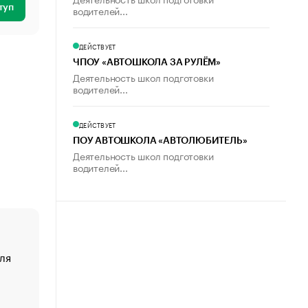
туп
водителей...
ДЕЙСТВУЕТ
ЧПОУ «АВТОШКОЛА ЗА РУЛЁМ»
Деятельность школ подготовки
водителей...
ДЕЙСТВУЕТ
ПОУ АВТОШКОЛА «АВТОЛЮБИТЕЛЬ»
Деятельность школ подготовки
водителей...
ля
«От спорта тело стареет иначе». Как живет глава ко
создавшей GTA
«Деньги будут не нужны»: что рассказал Маск в инт
Economist