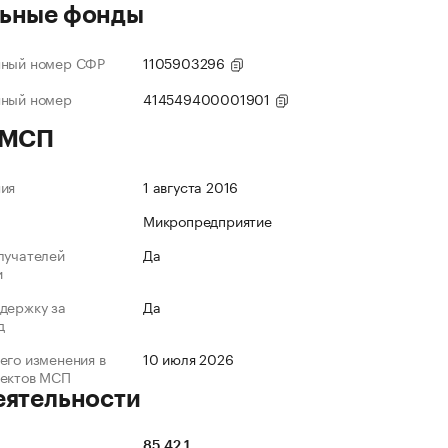
ьные фонды
нный номер СФР
1105903296
нный номер
414549400001901
 МСП
ния
1 августа 2016
Микропредприятие
лучателей
Да
и
держку за
Да
д
его изменения в
10 июля 2026
ъектов МСП
еятельности
85.42.1