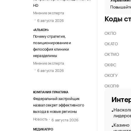
Управляйт
HD
Повышайте
Мнение эксперта
Коды с
6 августа 2026
«АЛЬКОН»
ОКПО
Почему стратегия,
позиционирование и
ОКАТО
философия клиники
ОКТМО
неразделимы
Мнение эксперта
ОКФС
6 августа 2026
ОКОГУ
ОКОПФ
КОМПАНИЯ ПРАКТИКА
Федеральный застройщик
Интер
назвал секрет эффективного
Насколь
выхода в новые регионы
лидеро
Новость
6 августа 2026
Казино
индуст
МЕДИКАПРО