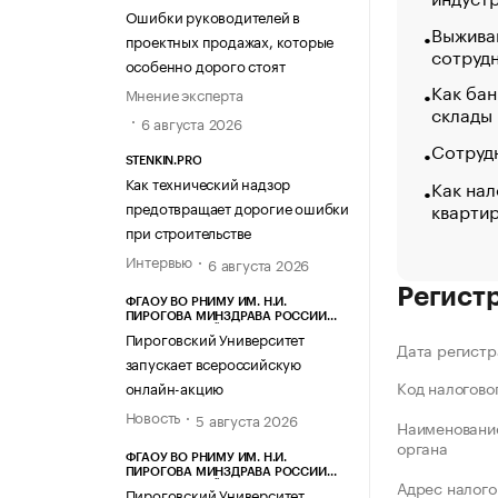
Ошибки руководителей в
Выжива
проектных продажах, которые
сотруд
особенно дорого стоят
Как бан
Мнение эксперта
склады
6 августа 2026
Сотрудн
STENKIN.PRO
Как технический надзор
Как нал
кварти
предотвращает дорогие ошибки
при строительстве
Интервью
6 августа 2026
Регист
ФГАОУ ВО РНИМУ ИМ. Н.И.
ПИРОГОВА МИНЗДРАВА РОССИИ
(ПИРОГОВСКИЙ УНИВЕРСИТЕТ)
Пироговский Университет
Дата регистр
запускает всероссийскую
Код налогово
онлайн-акцию
Новость
5 августа 2026
Наименование
органа
ФГАОУ ВО РНИМУ ИМ. Н.И.
ПИРОГОВА МИНЗДРАВА РОССИИ
Адрес налого
(ПИРОГОВСКИЙ УНИВЕРСИТЕТ)
Пироговский Университет