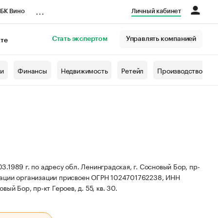
...
БК Вино
Личный кабинет
Стать экспертом
Управлять компанией
кте
азета
жи
Финансы
Недвижимость
Ретейл
Производство
1989 г. по адресу обл. Ленинградская, г. Сосновый Бор, пр-
ации организации присвоен ОГРН 1024701762238, ИНН
ый Бор, пр-кт Героев, д. 55, кв. 30.