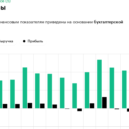
се (5)
сы
нансовым показателям приведены на основании
бухгалтерской
Выручка
Прибыль