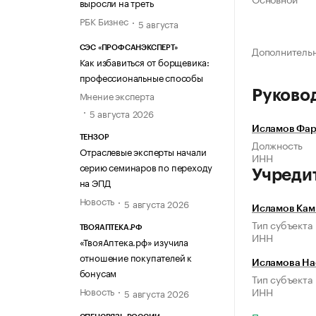
выросли на треть
РБК Бизнес
5 августа
Дополнитель
СЭС «ПРОФСАНЭКСПЕРТ»
Как избавиться от борщевика:
профессиональные способы
Руково
Мнение эксперта
5 августа 2026
Исламов Фар
ТЕНЗОР
Должность
Отраслевые эксперты начали
ИНН
серию семинаров по переходу
Учреди
на ЭПД
Новость
5 августа 2026
Исламов Кам
Тип субъекта
ТВОЯАПТЕКА.РФ
ИНН
«ТвояАптека.рф» изучила
отношение покупателей к
Исламова На
бонусам
Тип субъекта
Новость
ИНН
5 августа 2026