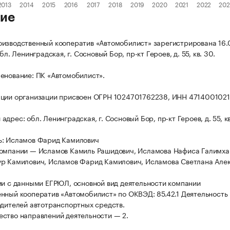
ие
изводственный кооператив «Автомобилист» зарегистрирована 16.
обл. Ленинградская, г. Сосновый Бор, пр-кт Героев, д. 55, кв. 30.
енование: ПК «Автомобилист».
ции организации присвоен ОГРН 1024701762238, ИНН 4714001021
дрес: обл. Ленинградская, г. Сосновый Бор, пр-кт Героев, д. 55, кв
ь: Исламов Фарид Камилович
омпании — Исламов Камиль Рашидович, Исламова Нафиса Галимха
р Камилович, Исламов Фарид Камилович, Исламова Светлана Алек
ии с данными ЕГРЮЛ, основной вид деятельности компании
нный кооператив «Автомобилист» по ОКВЭД: 85.42.1 Деятельность
одителей автотранспортных средств.
ство направлений деятельности — 2.