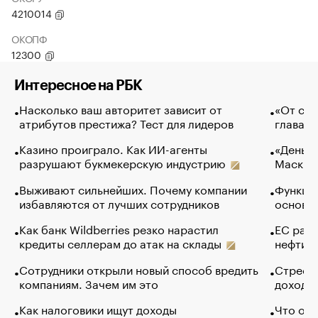
4210014
ОКОПФ
12300
Интересное на РБК
Насколько ваш авторитет зависит от
«От спо
атрибутов престижа? Тест для лидеров
глава к
Казино проиграло. Как ИИ-агенты
«Деньги
разрушают букмекерскую индустрию
Маск в 
Выживают сильнейших. Почему компании
Функции
избавляются от лучших сотрудников
основ э
Как банк Wildberries резко нарастил
ЕС раз
кредиты селлерам до атак на склады
нефти —
Сотрудники открыли новый способ вредить
Стресс 
компаниям. Зачем им это
доходов
Как налоговики ищут доходы
Что обв