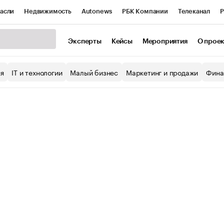
асли
Недвижимость
Autonews
РБК Компании
Телеканал
Р
К Курсы
РБК Life
Тренды
Визионеры
Национальные проекты
Эксперты
Кейсы
Мероприятия
О прое
уб
Исследования
Кредитные рейтинги
Франшизы
Газета
ия
IT и технологии
Малый бизнес
Маркетинг и продажи
Фина
Проверка контрагентов
Политика
Экономика
Бизнес
ы