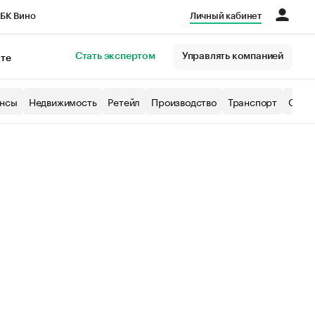
БК Вино
Личный кабинет
Город
Стать экспертом
Управлять компанией
кте
нсы
Недвижимость
Ретейл
Производство
Транспорт
Образ