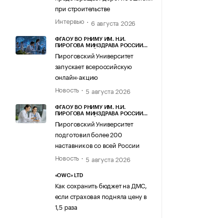
при строительстве
Интервью
6 августа 2026
ФГАОУ ВО РНИМУ ИМ. Н.И.
ПИРОГОВА МИНЗДРАВА РОССИИ
(ПИРОГОВСКИЙ УНИВЕРСИТЕТ)
Пироговский Университет
запускает всероссийскую
онлайн-акцию
Новость
5 августа 2026
ФГАОУ ВО РНИМУ ИМ. Н.И.
ПИРОГОВА МИНЗДРАВА РОССИИ
(ПИРОГОВСКИЙ УНИВЕРСИТЕТ)
Пироговский Университет
подготовил более 200
наставников со всей России
Новость
5 августа 2026
«OWC» LTD
Как сохранить бюджет на ДМС,
если страховая подняла цену в
1,5 раза