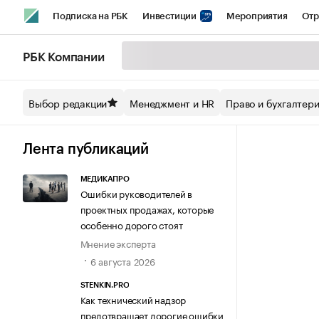
Подписка на РБК
Инвестиции
Мероприятия
Отр
Спорт
Школа управления РБК
РБК Образование
РБ
РБК Компании
Стиль
Крипто
РБК Бизнес-среда
Дискуссионный кл
Выбор редакции
Менеджмент и HR
Право и бухгалтер
Спецпроекты СПб
Конференции СПб
Спецпроекты
Технологии и медиа
Финансы
Рынок наличной валют
Лента публикаций
МЕДИКАПРО
Ошибки руководителей в
проектных продажах, которые
особенно дорого стоят
Мнение эксперта
6 августа 2026
STENKIN.PRO
Как технический надзор
предотвращает дорогие ошибки