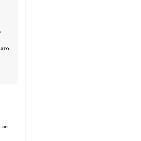
Economist
Функции менеджмента: пять ключевых основ эффект
управления
а
ЕС разрешил конфискацию российской нефти — чем
Москва
 это
Стресс обеспеченных людей: почему рост доходов 
счастья
Что обвинения против Павла Дурова значат для Tele
пользователей
овой