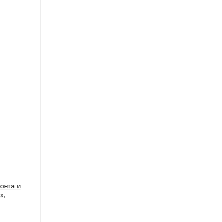
онта и
х,