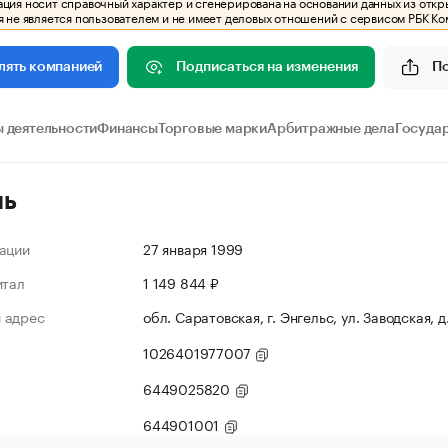
ия носит справочный характер и сгенерирована на основании данных из откр
 не является пользователем и не имеет деловых отношений с сервисом РБК Ко
Подписаться на изменения
П
лять компанией
 деятельности
Финансы
Торговые марки
Арбитражные дела
Госуда
ль
ации
27 января 1999
итал
1 149 844 ₽
 адрес
обл. Саратовская, г. Энгельс, ул. Заводская, д
1026401977007
6449025820
644901001