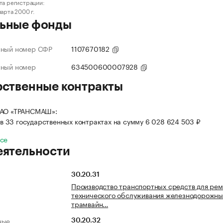
та регистрации:
марта 2000 г.
ьные фонды
нный номер СФР
1107670182
нный номер
634500600007928
рственные контракты
 АО «ТРАНСМАШ»:
в 33 государственных контрактах на сумму 6 028 624 503 ₽
все
еятельности
30.20.31
Производство транспортных средств для рем
технического обслуживания железнодорожны
трамвайн…
ные
30.20.32