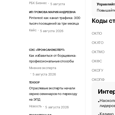
РБК Бизнес
5 августа
Управляйт
Повышайте
ИП ГРОМОВА МАРИЯ АНДРЕЕВНА
Pinterest как канал трафика: 300
Коды с
тысяч посещений за три месяца
Кейс
5 августа 2026
ОКПО
ОКАТО
ОКТМО
СЭС «ПРОФСАНЭКСПЕРТ»
Как избавиться от борщевика:
ОКФС
профессиональные способы
Мнение эксперта
ОКОГУ
5 августа 2026
ОКОПФ
ТЕНЗОР
Отраслевые эксперты начали
Интер
серию семинаров по переходу
на ЭПД
Насколь
лидеро
Новость
5 августа 2026
Казино