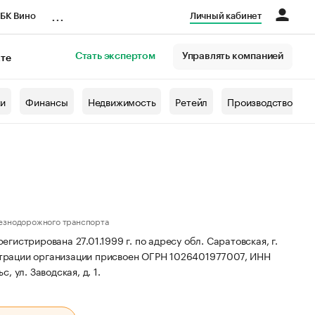
...
БК Вино
Личный кабинет
Стать экспертом
Управлять компанией
кте
азета
жи
Финансы
Недвижимость
Ретейл
Производство
езнодорожного транспорта
ирована 27.01.1999 г. по адресу обл. Саратовская, г.
трации организации присвоен ОГРН 1026401977007, ИНН
, ул. Заводская, д. 1.