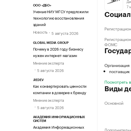
Да
7 
ООО «ДБО»
Ученые НИУ МГСУ предложили
Социал
технологию восстановления
зданий
Регистрацио
Новость
5 августа 2026
Регистрацио
ФОМС
GLOBAL MEDIA GROUP
Почему в 2026 году бизнесу
Госуда
нужен интернет-магазин
Мнение эксперта
Организация
5 августа 2026
поставщик 
.REDEV
Посмотреть 
Как конвертировать ценности
Виды д
компании в доверие к бренду
Мнение эксперта
Основной
5 августа 2026
АКАДЕМИЯ ИНФОРМАЦИОННЫХ
СИСТЕМ
Академия Информационных
Дополнитель