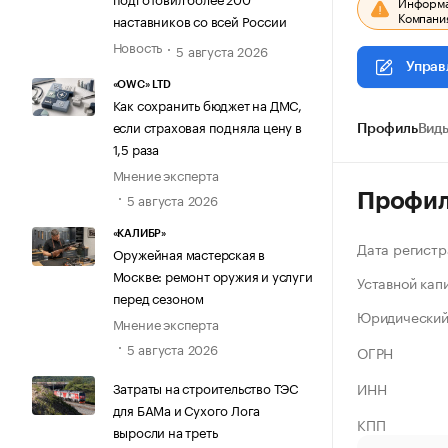
Информац
Компания
наставников со всей России
Новость
5 августа 2026
Управ
«OWC» LTD
Как сохранить бюджет на ДМС,
если страховая подняла цену в
Профиль
Виды
1,5 раза
Мнение эксперта
Профи
5 августа 2026
«КАЛИБР»
Дата регистр
Оружейная мастерская в
Москве: ремонт оружия и услуги
Уставной кап
перед сезоном
Юридический
Мнение эксперта
5 августа 2026
ОГРН
ИНН
Затраты на строительство ТЭС
для БАМа и Сухого Лога
КПП
выросли на треть