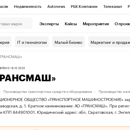
асли
Недвижимость
Autonews
РБК Компании
Телеканал
Р
К Курсы
РБК Life
Тренды
Визионеры
Национальные проекты
Эксперты
Кейсы
Мероприятия
О прое
онный клуб
Исследования
Кредитные рейтинги
Франшизы
Г
терия
IT и технологии
Малый бизнес
Маркетинг и прода
Проверка контрагентов
Политика
Экономика
Бизнес
«ТРАНСМАШ»
ы
ЛЕНО, 16.10.2023
ТРАНСМАШ»
Производство транспортных средств и оборудования
Производство жел
ЦИОНЕРНОЕ ОБЩЕСТВО «ТРАНСПОРТНОЕ МАШИНОСТРОЕНИЕ» зарегистр
аводская, д. 1.
Краткое наименование: АО «ТРАНСМАШ».
При регис
и КПП 644901001.
Юридический адрес: обл. Саратовская, г. Энгельс