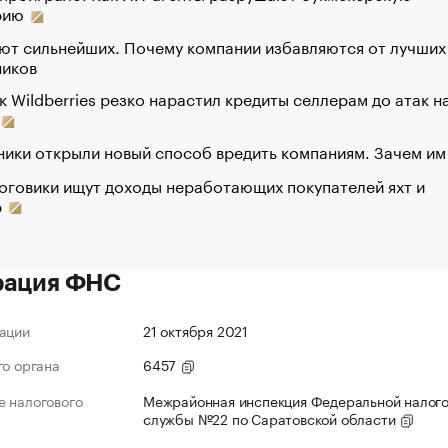
рию
ют сильнейших. Почему компании избавляются от лучших
ников
к Wildberries резко нарастил кредиты селлерам до атак н
ики открыли новый способ вредить компаниям. Зачем им
оговики ищут доходы неработающих покупателей яхт и
р
рация ФНС
ации
21 октября 2021
го органа
6457
 налогового
Межрайонная инспекция Федеральной налог
службы №22 по Саратовской области