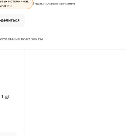
ытых источников.
Редактировать описание
мпании.
оделиться
рственные контракты
. 1