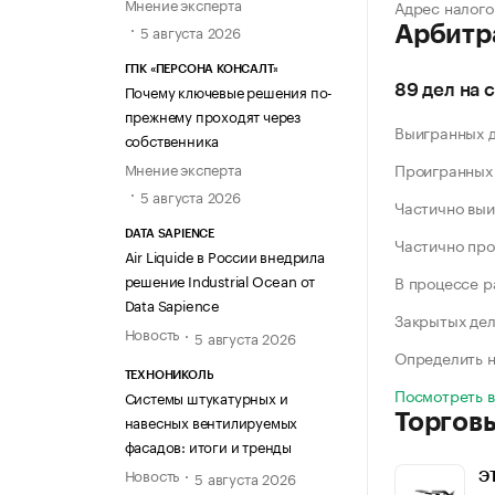
Мнение эксперта
Адрес налого
5 августа 2026
Арбитр
ГПК «ПЕРСОНА КОНСАЛТ»
Почему ключевые решения по-
89 дел на 
прежнему проходят через
Выигранных 
собственника
Мнение эксперта
Проигранных
5 августа 2026
Частично выи
DATA SAPIENCE
Частично про
Air Liquide в России внедрила
решение Industrial Ocean от
В процессе 
Data Sapience
Закрытых де
Новость
5 августа 2026
Определить н
ТЕХНОНИКОЛЬ
Посмотреть 
Системы штукатурных и
Торгов
навесных вентилируемых
фасадов: итоги и тренды
Новость
5 августа 2026
Э