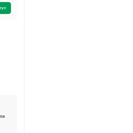
туп
ля
«От спорта тело стареет иначе». Как живет глава ко
создавшей GTA
«Деньги будут не нужны»: что рассказал Маск в инт