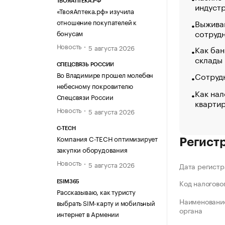
ТВОЯАПТЕКА.РФ
индуст
«ТвояАптека.рф» изучила
отношение покупателей к
Выжива
сотруд
бонусам
Новость
5 августа 2026
Как бан
склады
СПЕЦСВЯЗЬ РОССИИ
Сотрудн
Во Владимире прошел молебен
небесному покровителю
Как нал
Спецсвязи России
кварти
Новость
5 августа 2026
C-TECH
Компания C-TECH оптимизирует
Регист
закупки оборудования
Новость
5 августа 2026
Дата регистр
Код налогово
ESIM365
Рассказываю, как туристу
Наименование
выбрать SIM-карту и мобильный
органа
интернет в Армении