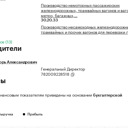
Производство немоторных пассажирских
железнодорожных, трамвайных вагонов и ваг
метро, багажных,…
30.20.33
Производство несамоходных железнодорожн
трамвайных и прочих вагонов для перевозки 
се (13)
дители
орь Александрович
Генеральный Директор
782009228518
сы
нансовым показателям приведены на основании
бухгалтерской
Выручка
Прибыль