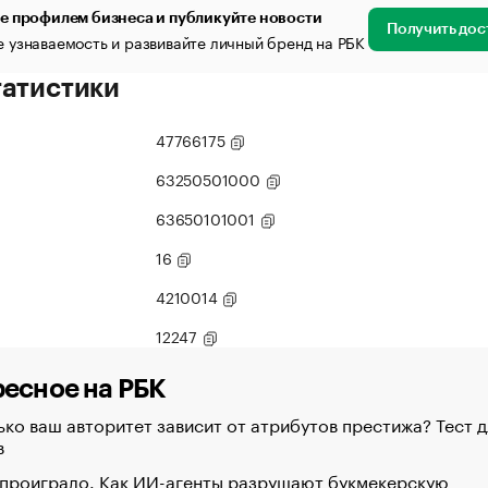
е профилем бизнеса и публикуйте новости
Получить дос
 узнаваемость и развивайте личный бренд на РБК
татистики
47766175
63250501000
63650101001
16
4210014
12247
есное на РБК
ко ваш авторитет зависит от атрибутов престижа? Тест д
в
 проиграло. Как ИИ-агенты разрушают букмекерскую