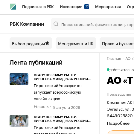
Подписка на РБК
Инвестиции
Мероприятия
Отр
Спорт
Школа управления РБК
РБК Образование
РБ
РБК Компании
Город
Стиль
Крипто
РБК Бизнес-среда
Дискусси
Выбор редакции
Менеджмент и HR
Право и бухгал
Спецпроекты СПб
Конференции СПб
Спецпроекты
Главная
АО 
Технологии и медиа
Финансы
Рынок наличной валют
Лента публикаций
ДЕЙСТВУЕТ
ОБНОВ
ФГАОУ ВО РНИМУ ИМ. Н.И.
АО «
ПИРОГОВА МИНЗДРАВА РОССИИ
(ПИРОГОВСКИЙ УНИВЕРСИТЕТ)
Пироговский Университет
запускает всероссийскую
Производство
онлайн-акцию
Компания АК
Новость
5 августа 2026
Энгельс, ул. З
6449025820 
ФГАОУ ВО РНИМУ ИМ. Н.И.
ПИРОГОВА МИНЗДРАВА РОССИИ
Подробнее
(ПИРОГОВСКИЙ УНИВЕРСИТЕТ)
Пироговский Университет
подготовил более 200