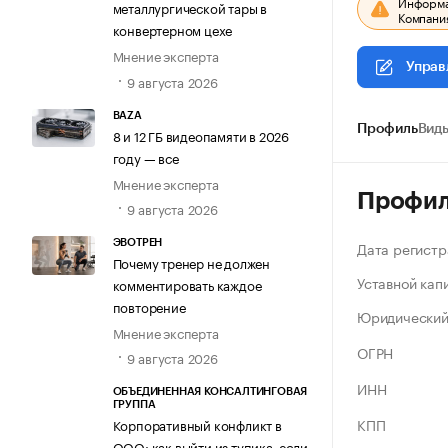
Информац
металлургической тары в
Компания
конвертерном цехе
Мнение эксперта
Управ
9 августа 2026
BAZA
Профиль
Виды
8 и 12 ГБ видеопамяти в 2026
году — все
Мнение эксперта
Профи
9 августа 2026
Дата регистр
ЭВОТРЕН
Почему тренер не должен
Уставной кап
комментировать каждое
повторение
Юридический
Мнение эксперта
ОГРН
9 августа 2026
ИНН
ОБЪЕДИНЕННАЯ КОНСАЛТИНГОВАЯ
ГРУППА
КПП
Корпоративный конфликт в
ООО: как выйти из тупика, если