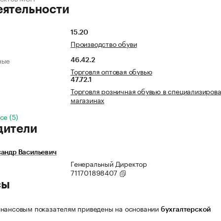
еятельности
15.20
Производство обуви
ные
46.42.2
Торговля оптовая обувью
47.72.1
Торговля розничная обувью в специализиров
магазинах
се (5)
дители
сандр Васильевич
Генеральный Директор
711701898407
сы
нансовым показателям приведены на основании
бухгалтерской