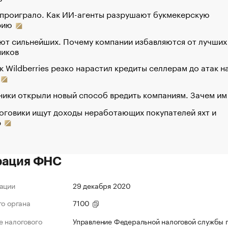
 проиграло. Как ИИ-агенты разрушают букмекерскую
рию
ют сильнейших. Почему компании избавляются от лучших
ников
к Wildberries резко нарастил кредиты селлерам до атак н
ики открыли новый способ вредить компаниям. Зачем им
оговики ищут доходы неработающих покупателей яхт и
р
рация ФНС
ации
29 декабря 2020
го органа
7100
 налогового
Управление Федеральной налоговой службы 