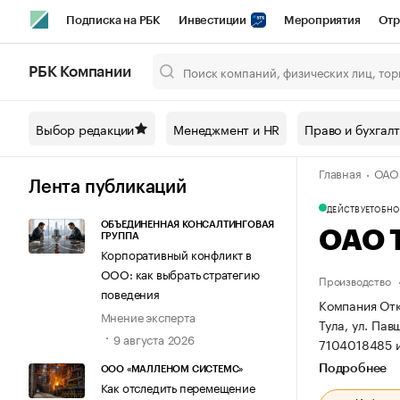
Подписка на РБК
Инвестиции
Мероприятия
Отр
Спорт
Школа управления РБК
РБК Образование
РБ
РБК Компании
Город
Стиль
Крипто
РБК Бизнес-среда
Дискусси
Выбор редакции
Менеджмент и HR
Право и бухгал
Спецпроекты СПб
Конференции СПб
Спецпроекты
Главная
ОАО
Технологии и медиа
Финансы
Рынок наличной валют
Лента публикаций
ДЕЙСТВУЕТ
ОБНОВ
ОБЪЕДИНЕННАЯ КОНСАЛТИНГОВАЯ
ОАО 
ГРУППА
Корпоративный конфликт в
ООО: как выбрать стратегию
Производство
поведения
Компания Отк
Мнение эксперта
Тула, ул. Пав
9 августа 2026
7104018485 
Подробнее
ООО «МАЛЛЕНОМ СИСТЕМС»
Как отследить перемещение