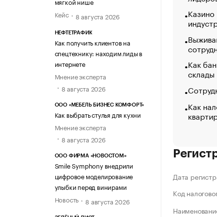
мягкой нише
Казино
Кейс
8 августа 2026
индуст
НЕФТЕТРАФИК
Выжива
Как получить клиентов на
сотруд
спецтехнику: находим лиды в
Как бан
интернете
склады
Мнение эксперта
Сотрудн
8 августа 2026
Как нал
ООО «МЕБЕЛЬ БИЗНЕС КОМФОРТ»
кварти
Как выбрать стулья для кухни
Мнение эксперта
8 августа 2026
Регист
ООО ФИРМА «НОВОСТОМ»
Smile Symphony внедрили
цифровое моделирование
Дата регистр
улыбки перед винирами
Код налогово
Новость
8 августа 2026
Наименование