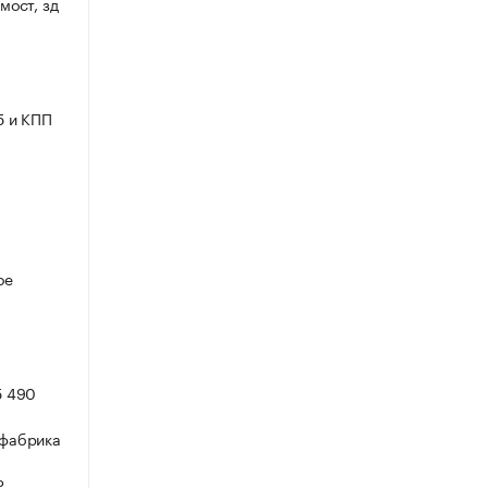
мост, зд
5 и КПП
ое
5 490
 фабрика
₽.