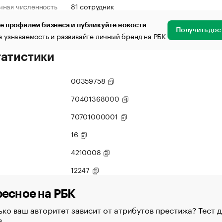
чная численность
81 сотрудник
е профилем бизнеса и публикуйте новости
Получить дос
 узнаваемость и развивайте личный бренд на РБК
татистики
00359758
70401368000
70701000001
16
4210008
12247
есное на РБК
ко ваш авторитет зависит от атрибутов престижа? Тест д
в