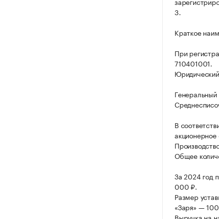
зарегистриров
3.
Краткое наим
При регистр
710401001.
Юридический а
Генеральный 
Среднесписоч
В соответств
акционерное 
Производство
Общее количе
За 2024 год 
000 ₽.
Размер устав
«Заря» — 100
Выручка на н