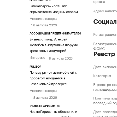
органа
ЗЕЛЁНЫЙ ЛИСТ
Гипоаллергенность: что
Адрес налого
скрывается за модным словом
Мнение эксперта
Социал
8 августа 2026
Регистрацио
АССОЦИАЦИЯ ПРЕДПРИНИМАТЕЛЕЙ
Бизнес-спикер Алексей
Регистрацио
Жолобов выступил на Форуме
ФОМС
креативных индустрий
Реестр
Интервью
8 августа 2026
Дата включе
RULIZOR
Почему рынок автомобилей с
Категория
пробегом нуждается в
независимой проверке
В реестре по
господдержк
Мнение эксперта
8 августа 2026
Получила под
последний го
«НОВЫЕ ГОРИЗОНТЫ»
Новые Горизонты обеспечили
Дата последн
реестре суб
пресс-поддержку в СМИ бренду