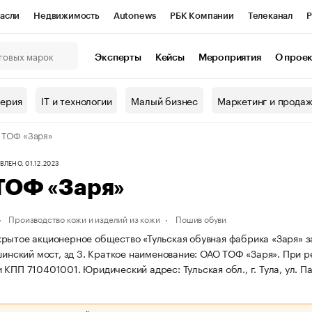
асли
Недвижимость
Autonews
РБК Компании
Телеканал
Р
К Курсы
РБК Life
Тренды
Визионеры
Национальные проекты
Эксперты
Кейсы
Мероприятия
О прое
онный клуб
Исследования
Кредитные рейтинги
Франшизы
Г
терия
IT и технологии
Малый бизнес
Маркетинг и прода
Проверка контрагентов
Политика
Экономика
Бизнес
 ТОФ «Заря»
ы
ЛЕНО, 01.12.2023
ТОФ «Заря»
Производство кожи и изделий из кожи
Пошив обуви
рытое акционерное общество «Тульская обувная фабрика «Заря» заре
шинский мост, зд 3.
Краткое наименование: ОАО ТОФ «Заря».
При р
и КПП 710401001.
Юридический адрес: Тульская обл., г. Тула, ул. П