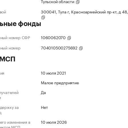
Тульской области
вой
300041, Тула г, Красноармейский пр-кт, д 48,
ьные фонды
нный номер СФР
1060062070
нный номер
704010500275692
 МСП
ния
10 июля 2021
Малое предприятие
лучателей
Да
и
держку за
Нет
д
его изменения в
10 июля 2026
ъектов МСП