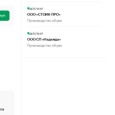
ДЕЙСТВУЕТ
ООО «СТОИК-ПРО»
туп
Производство обуви
ДЕЙСТВУЕТ
ООО СП «Надежда»
Производство обуви
ля
«От спорта тело стареет иначе». Как живет глава ко
создавшей GTA