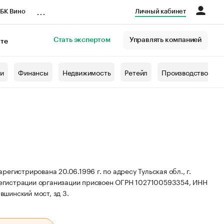
...
БК Вино
Личный кабинет
Стать экспертом
Управлять компанией
кте
азета
жи
Финансы
Недвижимость
Ретейл
Производство
гистрирована 20.06.1996 г. по адресу Тульская обл., г.
егистрации организации присвоен ОГРН 1027100593354, ИНН
авшинский мост, зд 3.