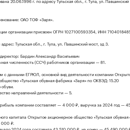
ана 20.06.1996 г. по адресу Тульская обл., г. Тула, ул. Павшинский 
енование: ОАО ТОФ «Заря».
ации организации присвоен ОГРН 1027100593354, ИНН 710401848
дрес: Тульская обл., г. Тула, ул. Павшинский мост, зд 3.
директор: Бардин Александр Васильевич
ная численность (ССЧ) работников организации — 81.
ии с данными ЕГРЮЛ, основной вид деятельности компании Открыт
общество «Тульская обувная фабрика «Заря» по ОКВЭД: 15.20
 обуви.
ство направлений деятельности — 5.
прибыль компании составляет — 4 000 ₽, выручка за 2024 год — 4
ного капитала Открытое акционерное общество «Тульская обувная
 000 ₽.
ачало 2024 года составила 43 510 000 ₽, на конец — 45 490 000 