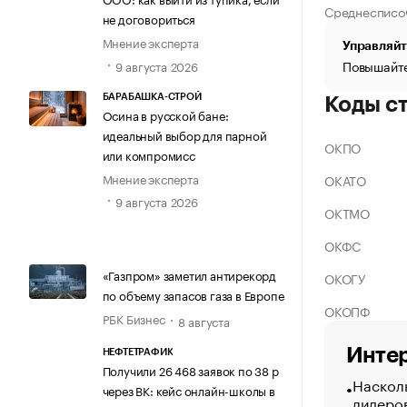
Среднесписо
не договориться
Мнение эксперта
Управляйт
Повышайте
9 августа 2026
БАРАБАШКА-СТРОЙ
Коды с
Осина в русской бане:
идеальный выбор для парной
ОКПО
или компромисс
Мнение эксперта
ОКАТО
9 августа 2026
ОКТМО
ОКФС
«Газпром» заметил антирекорд
ОКОГУ
по объему запасов газа в Европе
ОКОПФ
РБК Бизнес
8 августа
Интер
НЕФТЕТРАФИК
Получили 26 468 заявок по 38 р
Насколь
через ВК: кейс онлайн-школы в
лидеро