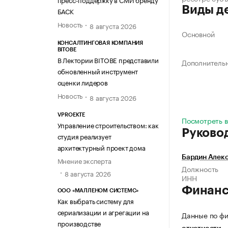
Виды д
БАСК
Новость
8 августа 2026
Основной
КОНСАЛТИНГОВАЯ КОМПАНИЯ
BITOBE
В Лектории BITOBE представили
Дополнитель
обновленный инструмент
оценки лидеров
Новость
8 августа 2026
VPROEKTE
Посмотреть в
Управление строительством: как
Руково
студия реализует
архитектурный проект дома
Бардин Алек
Мнение эксперта
Должность
8 августа 2026
ИНН
Финан
ООО «МАЛЛЕНОМ СИСТЕМС»
Как выбрать систему для
сериализации и агрегации на
Данные по фи
производстве