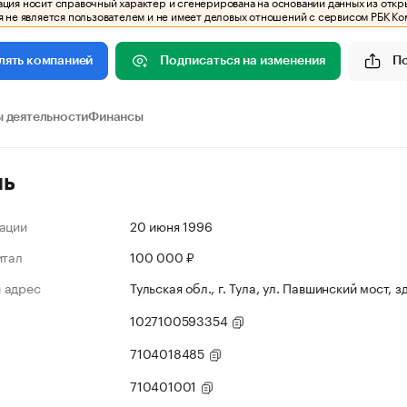
ия носит справочный характер и сгенерирована на основании данных из откр
 не является пользователем и не имеет деловых отношений с сервисом РБК Ко
Подписаться на изменения
П
лять компанией
 деятельности
Финансы
ль
ации
20 июня 1996
итал
100 000 ₽
 адрес
Тульская обл., г. Тула, ул. Павшинский мост, з
1027100593354
7104018485
710401001