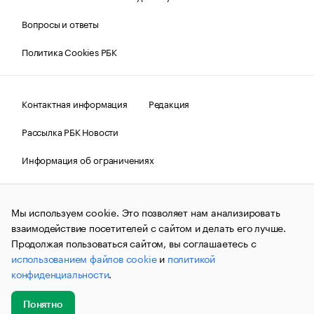
Вопросы и ответы
Политика Cookies РБК
Контактная информация
Редакция
Рассылка РБК Новости
Информация об ограничениях
Правовая информация
О соблюдении авторских прав
Мы используем cookie. Это позволяет нам анализировать
© АО «РОСБИЗНЕСКОНСАЛТИНГ»,
1995–2026.
Сообщения
и материалы информационного агентства «РБК»
взаимодействие посетителей с сайтом и делать его лучше.
(зарегистрировано Федеральной службой по надзору в сфере
Продолжая пользоваться сайтом, вы соглашаетесь с
связи, информационных технологий и массовых
использованием файлов cookie
и
политикой
коммуникаций (Роскомнадзор) 09.12.2015 за номером ИА
№ФС77-63848) сопровождаются пометкой «РБК». Отдельные
конфиденциальности
.
публикации могут содержать информацию,
не предназначенную для пользователей
до 18 лет.
companycardsfeedback@rbc.ru
Понятно