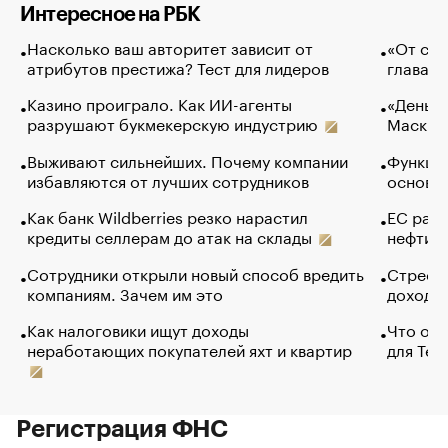
Интересное на РБК
Насколько ваш авторитет зависит от
«От спо
атрибутов престижа? Тест для лидеров
глава к
Казино проиграло. Как ИИ-агенты
«Деньги
разрушают букмекерскую индустрию
Маск в 
Выживают сильнейших. Почему компании
Функции
избавляются от лучших сотрудников
основ э
Как банк Wildberries резко нарастил
ЕС раз
кредиты селлерам до атак на склады
нефти —
Сотрудники открыли новый способ вредить
Стресс 
компаниям. Зачем им это
доходов
Как налоговики ищут доходы
Что обв
неработающих покупателей яхт и квартир
для Tel
Регистрация ФНС