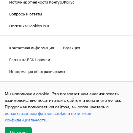
Источник отчетности Контур.Фокус
Вопросы и ответы
Политика Cookies РБК
Контактная информация
Редакция
Рассылка РБК Новости
Информация об ограничениях
Правовая информация
О соблюдении авторских прав
Мы используем cookie. Это позволяет нам анализировать
© АО «РОСБИЗНЕСКОНСАЛТИНГ»,
1995–2026.
Сообщения
и материалы информационного агентства «РБК»
взаимодействие посетителей с сайтом и делать его лучше.
(зарегистрировано Федеральной службой по надзору в сфере
Продолжая пользоваться сайтом, вы соглашаетесь с
связи, информационных технологий и массовых
использованием файлов cookie
и
политикой
коммуникаций (Роскомнадзор) 09.12.2015 за номером ИА
№ФС77-63848) сопровождаются пометкой «РБК». Отдельные
конфиденциальности
.
публикации могут содержать информацию,
не предназначенную для пользователей
до 18 лет.
companycardsfeedback@rbc.ru
Понятно