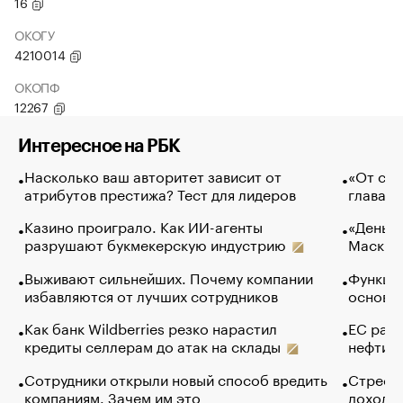
16
ОКОГУ
4210014
ОКОПФ
12267
Интересное на РБК
Насколько ваш авторитет зависит от
«От спо
атрибутов престижа? Тест для лидеров
глава к
Казино проиграло. Как ИИ-агенты
«Деньги
разрушают букмекерскую индустрию
Маск в 
Выживают сильнейших. Почему компании
Функции
избавляются от лучших сотрудников
основ э
Как банк Wildberries резко нарастил
ЕС раз
кредиты селлерам до атак на склады
нефти —
Сотрудники открыли новый способ вредить
Стресс 
компаниям. Зачем им это
доходов