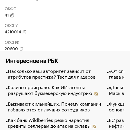
ОКФС
41
ОКОГУ
4210014
ОКОПФ
20600
Интересное на РБК
Насколько ваш авторитет зависит от
«От спор
атрибутов престижа? Тест для лидеров
глава ко
Казино проиграло. Как ИИ-агенты
«Деньги б
разрушают букмекерскую индустрию
Маск в и
Выживают сильнейших. Почему компании
Функции 
избавляются от лучших сотрудников
основ эф
Как банк Wildberries резко нарастил
ЕС разре
кредиты селлерам до атак на склады
нефти — 