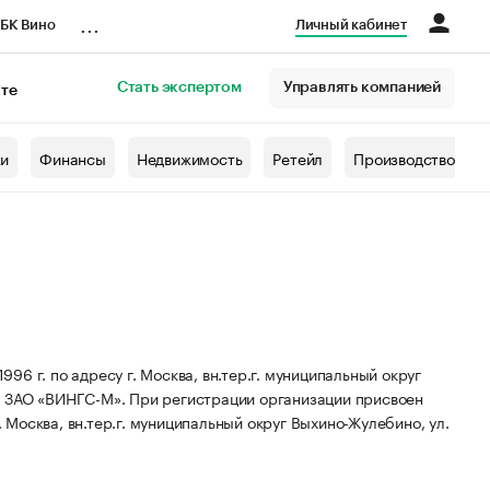
...
БК Вино
Личный кабинет
Стать экспертом
Управлять компанией
кте
азета
жи
Финансы
Недвижимость
Ретейл
Производство
6 г. по адресу г. Москва, вн.тер.г. муниципальный округ
: ЗАО «ВИНГС-М».
При регистрации организации присвоен
 Москва, вн.тер.г. муниципальный округ Выхино-Жулебино, ул.