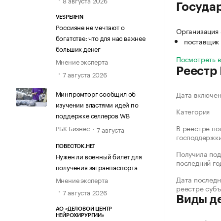
8 августа 2026
Госуда
VESPERFIN
Россияне не мечтают о
Организация
богатстве: что для нас важнее
поставщик 
больших денег
Посмотреть 
Мнение эксперта
Реестр
7 августа 2026
Минпромторг сообщил об
Дата включе
изучении властями идей по
Категория
поддержке селлеров WB
В реестре по
РБК Бизнес
7 августа
господдержк
ПОВЕСТОК.НЕТ
Получила под
Нужен ли военный билет для
последний го
получения загранпаспорта
Дата последн
Мнение эксперта
реестре суб
7 августа 2026
Виды д
АО «ДЕЛОВОЙ ЦЕНТР
НЕЙРОХИРУРГИИ»