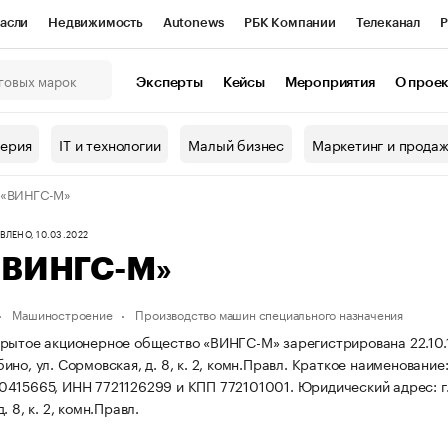
асли
Недвижимость
Autonews
РБК Компании
Телеканал
Р
К Курсы
РБК Life
Тренды
Визионеры
Национальные проекты
Эксперты
Кейсы
Мероприятия
О прое
онный клуб
Исследования
Кредитные рейтинги
Франшизы
Г
терия
IT и технологии
Малый бизнес
Маркетинг и прода
Проверка контрагентов
Политика
Экономика
Бизнес
 «ВИНГС-М»
ы
ЛЕНО, 10.03.2022
«ВИНГС-М»
Машиностроение
Производство машин специального назначения
рытое акционерное общество «ВИНГС-М» зарегистрирована 22.10.199
но, ул. Сормовская, д. 8, к. 2, комн.Правл.
Краткое наименование
0415665, ИНН 7721126299 и КПП 772101001.
Юридический адрес: г.
. 8, к. 2, комн.Правл.