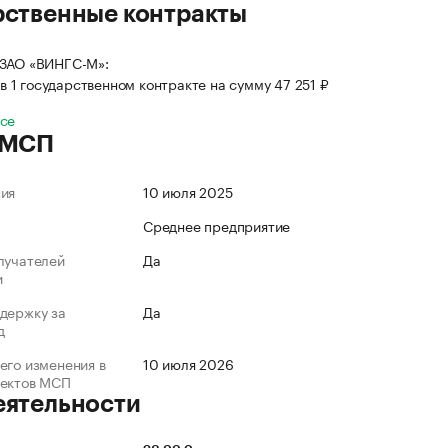
рственные контракты
 ЗАО «ВИНГС-М»:
в 1 государственном контракте на сумму 47 251 ₽
все
 МСП
ния
10 июля 2025
Среднее предприятие
лучателей
Да
и
держку за
Да
д
его изменения в
10 июля 2026
ъектов МСП
еятельности