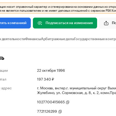
ия носит справочный характер и сгенерирована на основании данных из откр
 не является пользователем и не имеет деловых отношений с сервисом РБК Ко
Подписаться на изменения
П
лять компанией
 деятельности
Финансы
Арбитражные дела
Государственные конт
ль
ации
22 октября 1996
итал
197 340 ₽
 адрес
г. Москва, вн.тер.г. муниципальный округ Вых
Жулебино, ул. Сормовская, д. 8, к. 2, комн.П
1027700415665
7721126299