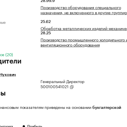
28.99.9
Производство оборудования специального
назначения, не включенного в другие группи
ные
25.62
Обработка металлических изделий механиче
28.25
Производство промышленного холодильного 
вентиляционного оборудования
се (20)
дители
 Нухович
Генеральный Директор
500100541021
сы
нансовым показателям приведены на основании
бухгалтерской
Выручка
Прибыль