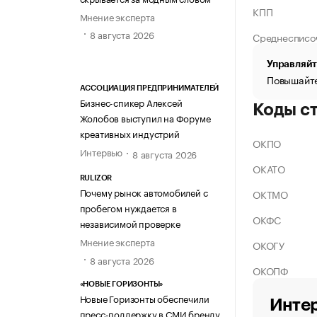
КПП
Мнение эксперта
8 августа 2026
Среднесписо
Управляйт
Повышайте
АССОЦИАЦИЯ ПРЕДПРИНИМАТЕЛЕЙ
Бизнес-спикер Алексей
Коды с
Жолобов выступил на Форуме
креативных индустрий
ОКПО
Интервью
8 августа 2026
ОКАТО
RULIZOR
Почему рынок автомобилей с
ОКТМО
пробегом нуждается в
ОКФС
независимой проверке
Мнение эксперта
ОКОГУ
8 августа 2026
ОКОПФ
«НОВЫЕ ГОРИЗОНТЫ»
Новые Горизонты обеспечили
Интер
пресс-поддержку в СМИ бренду