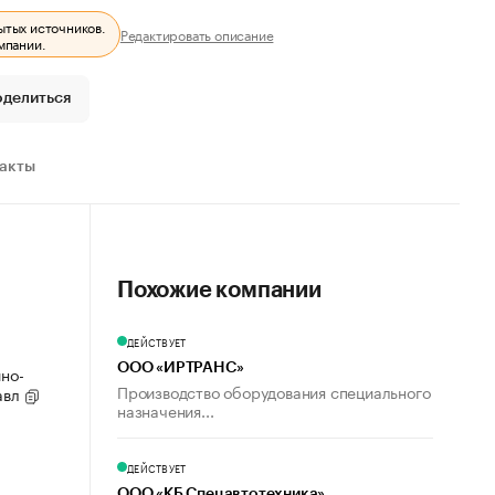
ытых источников.
Редактировать описание
мпании.
оделиться
ракты
Похожие компании
ДЕЙСТВУЕТ
ООО «ИРТРАНС»
ино-
Производство оборудования специального
равл
назначения...
ДЕЙСТВУЕТ
ООО «КБ Спецавтотехника»