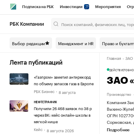
Подписка на РБК
Инвестиции
Мероприятия
Отр
Спорт
Школа управления РБК
РБК Образование
РБ
РБК Компании
Город
Стиль
Крипто
РБК Бизнес-среда
Дискусси
Выбор редакции
Менеджмент и HR
Право и бухгал
Спецпроекты СПб
Конференции СПб
Спецпроекты
Главная
ЗАО
Технологии и медиа
Финансы
Рынок наличной валют
Лента публикаций
ДЕЙСТВУЕТ
ОБНОВ
«Газпром» заметил антирекорд
ЗАО 
по объему запасов газа в Европе
РБК Бизнес
8 августа
Производство
Компания Зак
НЕФТЕТРАФИК
Получили 26 468 заявок по 38 р
Выхино-Жулеби
через ВК: кейс онлайн-школы в
ОГРН 102770
мягкой нише
Сормовская, д
Кейс
8 августа 2026
Подробнее