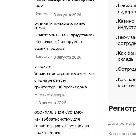
Насколь
БАСК
лидеро
Новость
8 августа 2026
Казино
индуст
КОНСАЛТИНГОВАЯ КОМПАНИЯ
BITOBE
В Лектории BITOBE представили
Выжива
обновленный инструмент
сотруд
оценки лидеров
Как бан
Новость
8 августа 2026
склады
Сотрудн
VPROEKTE
Управление строительством: как
Как нал
студия реализует
кварти
архитектурный проект дома
Мнение эксперта
8 августа 2026
Регист
ООО «МАЛЛЕНОМ СИСТЕМС»
Как выбрать систему для
Дата регистр
сериализации и агрегации на
производстве
Код налогово