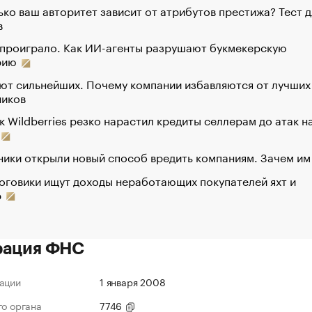
ко ваш авторитет зависит от атрибутов престижа? Тест д
в
 проиграло. Как ИИ-агенты разрушают букмекерскую
рию
ют сильнейших. Почему компании избавляются от лучших
ников
к Wildberries резко нарастил кредиты селлерам до атак н
ики открыли новый способ вредить компаниям. Зачем им
оговики ищут доходы неработающих покупателей яхт и
р
рация ФНС
ации
1 января 2008
го органа
7746