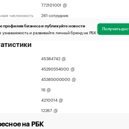
772101001
чная численность
261 сотрудник
е профилем бизнеса и публикуйте новости
Получить дос
 узнаваемость и развивайте личный бренд на РБК
татистики
45384742
45290554000
45385000000
16
4210014
12267
есное на РБК