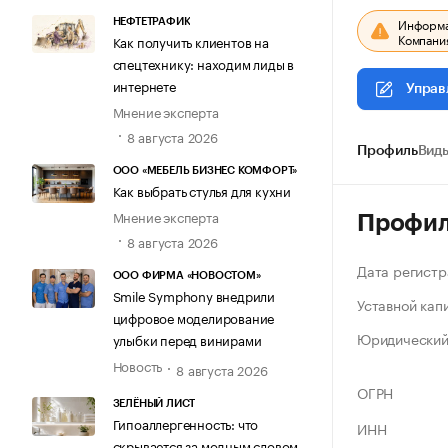
Информац
НЕФТЕТРАФИК
Компания
Как получить клиентов на
спецтехнику: находим лиды в
интернете
Управ
Мнение эксперта
8 августа 2026
Профиль
Виды
ООО «МЕБЕЛЬ БИЗНЕС КОМФОРТ»
Как выбрать стулья для кухни
Мнение эксперта
Профи
8 августа 2026
Дата регистр
ООО ФИРМА «НОВОСТОМ»
Smile Symphony внедрили
Уставной кап
цифровое моделирование
Юридический
улыбки перед винирами
Новость
8 августа 2026
ОГРН
ЗЕЛЁНЫЙ ЛИСТ
Гипоаллергенность: что
ИНН
скрывается за модным словом