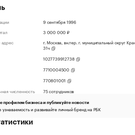
ль
ации
9 сентября 1996
итал
3 000 000 ₽
 адрес
г. Москва, вн.тер. г. муниципальный округ Крас
31ч
1027739912738
7710004500
770801001
чная численность
75 сотрудников
е профилем бизнеса и публикуйте новости
 узнаваемость и развивайте личный бренд на РБК
татистики