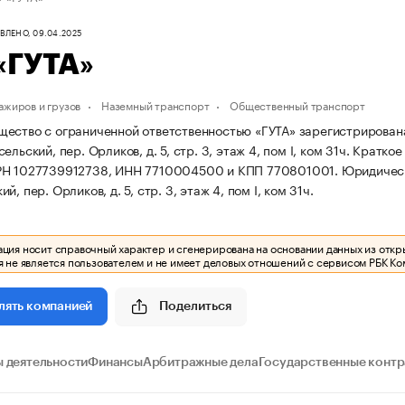
ЛЕНО, 09.04.2025
«ГУТА»
ажиров и грузов
Наземный транспорт
Общественный транспорт
ество с ограниченной ответственностью «ГУТА» зарегистрирована 09
ельский, пер. Орликов, д. 5, стр. 3, этаж 4, пом I, ком 31ч.
Краткое
РН 1027739912738, ИНН 7710004500 и КПП 770801001.
Юридически
й, пер. Орликов, д. 5, стр. 3, этаж 4, пом I, ком 31ч.
ия носит справочный характер и сгенерирована на основании данных из откр
 не является пользователем и не имеет деловых отношений с сервисом РБК Ко
Поделиться
лять компанией
 деятельности
Финансы
Арбитражные дела
Государственные конт