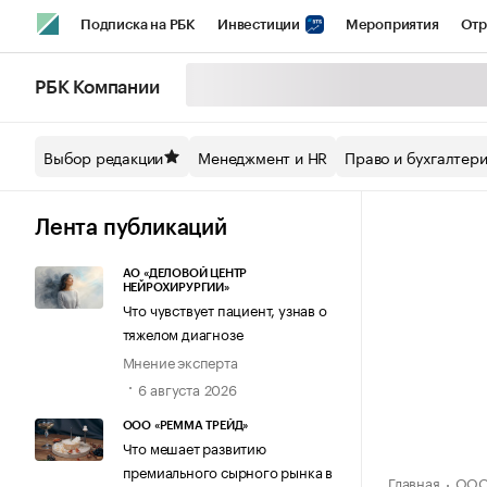
Подписка на РБК
Инвестиции
Мероприятия
Отр
Спорт
Школа управления РБК
РБК Образование
РБ
РБК Компании
Стиль
Крипто
РБК Бизнес-среда
Дискуссионный кл
Выбор редакции
Менеджмент и HR
Право и бухгалтер
Спецпроекты СПб
Конференции СПб
Спецпроекты
Технологии и медиа
Финансы
Рынок наличной валют
Лента публикаций
АО «ДЕЛОВОЙ ЦЕНТР
НЕЙРОХИРУРГИИ»
Что чувствует пациент, узнав о
тяжелом диагнозе
Мнение эксперта
6 августа 2026
ООО «РЕММА ТРЕЙД»
Что мешает развитию
премиального сырного рынка в
Главная
ООО