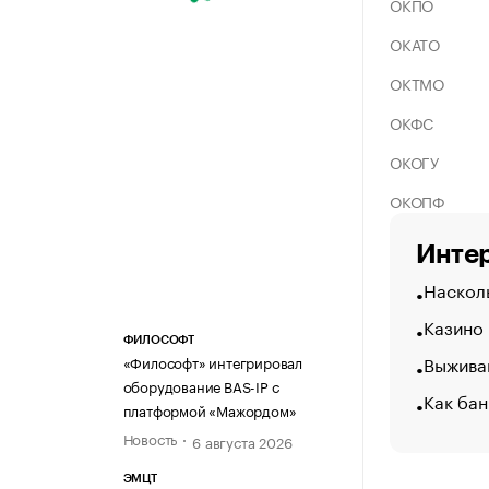
ОКПО
ОКАТО
ОКТМО
ОКФС
ОКОГУ
ОКОПФ
Интер
Насколь
Казино
ФИЛОСОФТ
Выжива
«Философт» интегрировал
оборудование BAS-IP с
Как бан
платформой «Мажордом»
Новость
6 августа 2026
ЭМЦТ