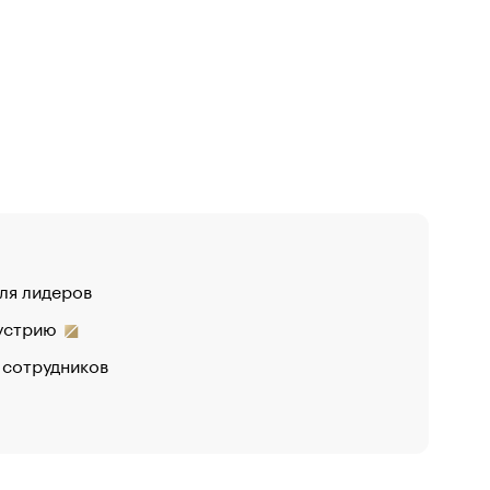
для лидеров
дустрию
 сотрудников