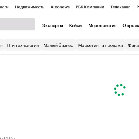
асли
Недвижимость
Autonews
РБК Компании
Телеканал
Р
К Курсы
РБК Life
Тренды
Визионеры
Национальные проекты
Эксперты
Кейсы
Мероприятия
О прое
уб
Исследования
Кредитные рейтинги
Франшизы
Газета
ия
IT и технологии
Малый бизнес
Маркетинг и продажи
Фина
Проверка контрагентов
Политика
Экономика
Бизнес
ы
 «ГУТА»