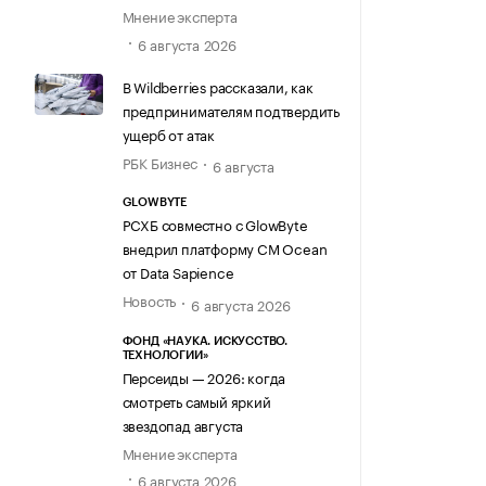
Мнение эксперта
6 августа 2026
В Wildberries рассказали, как
предпринимателям подтвердить
ущерб от атак
РБК Бизнес
6 августа
GLOWBYTE
РСХБ совместно с GlowByte
внедрил платформу CM Ocean
от Data Sapience
Новость
6 августа 2026
ФОНД «НАУКА. ИСКУССТВО.
ТЕХНОЛОГИИ»
Персеиды — 2026: когда
смотреть самый яркий
звездопад августа
Мнение эксперта
6 августа 2026