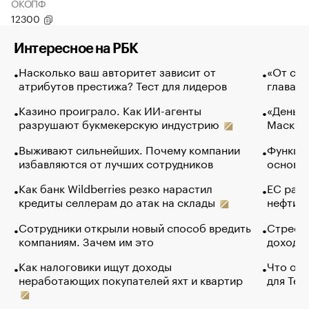
ОКОПФ
12300
Интересное на РБК
Насколько ваш авторитет зависит от
«От спо
атрибутов престижа? Тест для лидеров
глава к
Казино проиграло. Как ИИ-агенты
«Деньги
разрушают букмекерскую индустрию
Маск в 
Выживают сильнейших. Почему компании
Функции
избавляются от лучших сотрудников
основ э
Как банк Wildberries резко нарастил
ЕС раз
кредиты селлерам до атак на склады
нефти —
Сотрудники открыли новый способ вредить
Стресс 
компаниям. Зачем им это
доходов
Как налоговики ищут доходы
Что обв
неработающих покупателей яхт и квартир
для Tel