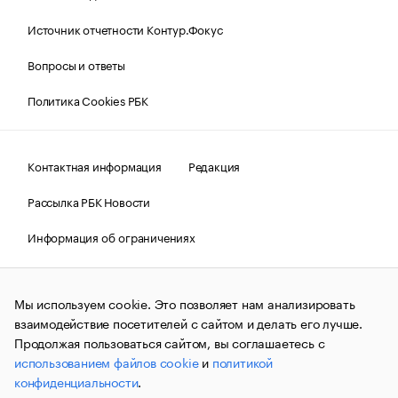
Источник отчетности Контур.Фокус
Вопросы и ответы
Политика Cookies РБК
Контактная информация
Редакция
Рассылка РБК Новости
Информация об ограничениях
Правовая информация
О соблюдении авторских прав
Мы используем cookie. Это позволяет нам анализировать
© АО «РОСБИЗНЕСКОНСАЛТИНГ»,
1995–2026.
Сообщения
и материалы информационного агентства «РБК»
взаимодействие посетителей с сайтом и делать его лучше.
(зарегистрировано Федеральной службой по надзору в сфере
Продолжая пользоваться сайтом, вы соглашаетесь с
связи, информационных технологий и массовых
использованием файлов cookie
и
политикой
коммуникаций (Роскомнадзор) 09.12.2015 за номером ИА
№ФС77-63848) сопровождаются пометкой «РБК». Отдельные
конфиденциальности
.
публикации могут содержать информацию,