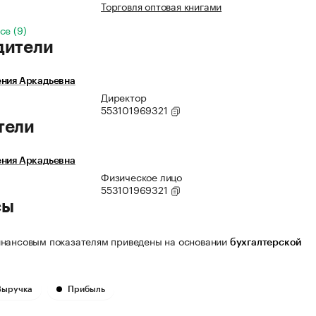
Торговля оптовая книгами
се (9)
дители
ения Аркадьевна
Директор
553101969321
тели
ения Аркадьевна
Физическое лицо
553101969321
сы
нансовым показателям приведены на основании
бухгалтерской
Выручка
Прибыль