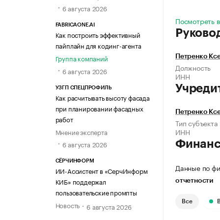
6 августа 2026
Посмотреть в
FABRICAONE.AI
Руково
Как построить эффективный
пайплайн для кодинг-агента
Группа компаний
Петренко Кс
Должность
6 августа 2026
ИНН
Учреди
УЗГП СПЕЦПРОФИЛЬ
Как расчитывать высоту фасада
при планировании фасадных
Петренко Кс
работ
Тип субъекта
ИНН
Мнение эксперта
Финан
6 августа 2026
СЁРЧИНФОРМ
Данные по фи
ИИ-Ассистент в «СерчИнформ
КИБ» поддержал
отчетности
пользовательские промпты
Все
Новость
6 августа 2026