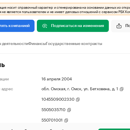
ия носит справочный характер и сгенерирована на основании данных из откр
 не является пользователем и не имеет деловых отношений с сервисом РБК Ко
Подписаться на изменения
П
лять компанией
 деятельности
Финансы
Государственные контракты
ль
ации
16 апреля 2004
 адрес
обл. Омская, г. Омск, ул. Бетховена, д. 1
1045509002330
5505035710
550701001