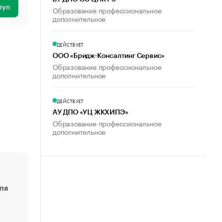
туп
Образование профессиональное
дополнительное
ДЕЙСТВУЕТ
ООО «Бридж-Консалтинг Сервис»
Образование профессиональное
дополнительное
ДЕЙСТВУЕТ
АУ ДПО «УЦ ЖКХИПЭ»
Образование профессиональное
дополнительное
ля
«От спорта тело стареет иначе». Как живет глава ко
создавшей GTA
«Деньги будут не нужны»: что рассказал Маск в инт