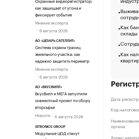
индуст
Охранный видеорегистратор:
как защищает от угона и
Выжива
фиксирует события
сотруд
Мнение эксперта
Как бан
6 августа 2026
склады
Сотрудн
АО «ЦЕЗАРЬ САТЕЛЛИТ»
Система охраны границ
Как нал
земельного участка: как
кварти
надежно защитить периметр
Мнение эксперта
6 августа 2026
Регист
АО «ВКУСВИЛЛ»
ВкусВилл и МЕГА запустили
Дата регистр
совместный проект по сбору
вторсырья
Код налогово
Новость
6 августа 2026
Наименование
органа
SITRONICS GROUP
Модульные ЦОД станут
Адрес налого