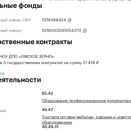
ьные фонды
нный номер СФР
1074366434
нный номер
520000500054370
рственные контракты
 ЧОУ ДПО «ОМСКОЕ ЗЕРНО»:
в 3 государственных контрактах на сумму 31 418 ₽
все
еятельности
85.42
Образование профессиональное дополнител
ные
46.47
Торговля оптовая мебелью, коврами и освет
оборудованием
46.49.31