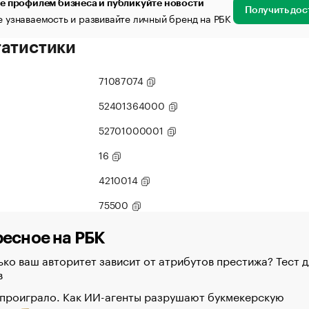
е профилем бизнеса и публикуйте новости
Получить дос
 узнаваемость и развивайте личный бренд на РБК
татистики
71087074
52401364000
52701000001
16
4210014
75500
есное на РБК
ко ваш авторитет зависит от атрибутов престижа? Тест д
в
 проиграло. Как ИИ-агенты разрушают букмекерскую