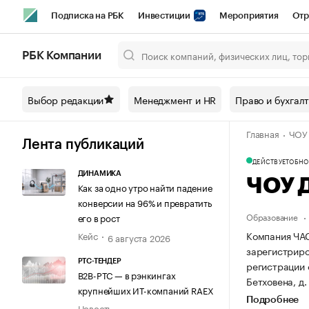
Подписка на РБК
Инвестиции
Мероприятия
Отр
Спорт
Школа управления РБК
РБК Образование
РБ
РБК Компании
Город
Стиль
Крипто
РБК Бизнес-среда
Дискусси
Выбор редакции
Менеджмент и HR
Право и бухгал
Спецпроекты СПб
Конференции СПб
Спецпроекты
Главная
ЧОУ
Технологии и медиа
Финансы
Рынок наличной валют
Лента публикаций
ДЕЙСТВУЕТ
ОБНОВ
ДИНАМИКА
ЧОУ 
Как за одно утро найти падение
конверсии на 96% и превратить
Образование
его в рост
Компания Ч
Кейс
6 августа 2026
зарегистриров
РТС-ТЕНДЕР
регистрации
В2В-РТС — в рэнкингах
Бетховена, д. 
крупнейших ИТ-компаний RAEX
Подробнее
Новость