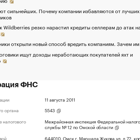
рию
ют сильнейших. Почему компании избавляются от лучших
ников
к Wildberries резко нарастил кредиты селлерам до атак н
ики открыли новый способ вредить компаниям. Зачем им
оговики ищут доходы неработающих покупателей яхт и
р
рация ФНС
ации
11 августа 2011
го органа
5543
 налогового
Межрайонная инспекция Федеральной налог
службы № 12 по Омской области
вой
644010, Омск г, Маршала Жукова ул, д 72, ко