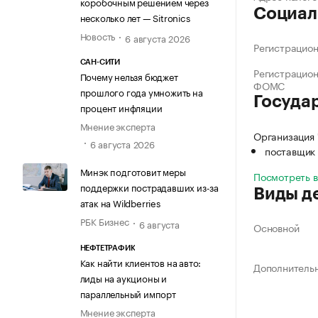
коробочным решением через
Социал
несколько лет — Sitronics
Новость
6 августа 2026
Регистрацио
САН-СИТИ
Регистрацио
Почему нельзя бюджет
ФОМС
прошлого года умножить на
Госуда
процент инфляции
Мнение эксперта
Организация
6 августа 2026
поставщик 
Минэк подготовит меры
Посмотреть 
поддержки пострадавших из-за
Виды д
атак на Wildberries
РБК Бизнес
6 августа
Основной
НЕФТЕТРАФИК
Как найти клиентов на авто:
Дополнитель
лиды на аукционы и
параллельный импорт
Мнение эксперта