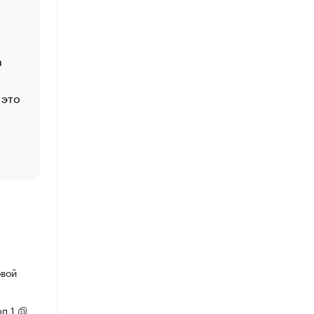
Economist
Функции менеджмента: пять ключевых основ эффект
управления
а
ЕС разрешил конфискацию российской нефти — чем
Москва
 это
Стресс обеспеченных людей: почему рост доходов 
счастья
Что обвинения против Павла Дурова значат для Tele
пользователей
овой
рп 1