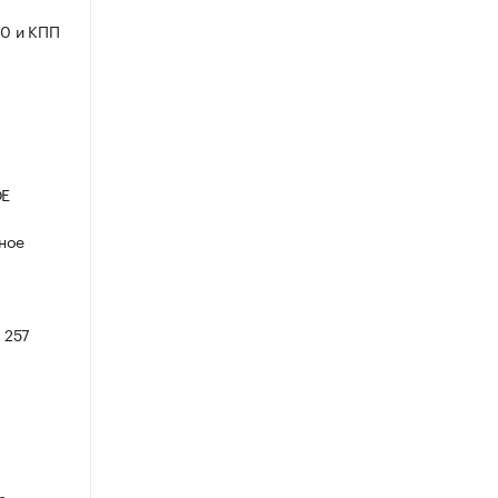
0 и КПП
ОЕ
ное
 257
е