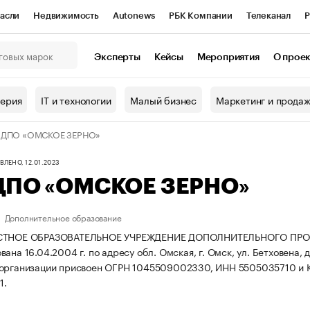
асли
Недвижимость
Autonews
РБК Компании
Телеканал
Р
К Курсы
РБК Life
Тренды
Визионеры
Национальные проекты
Эксперты
Кейсы
Мероприятия
О прое
онный клуб
Исследования
Кредитные рейтинги
Франшизы
Г
терия
IT и технологии
Малый бизнес
Маркетинг и прода
Проверка контрагентов
Политика
Экономика
Бизнес
 ДПО «ОМСКОЕ ЗЕРНО»
ы
ЛЕНО, 12.01.2023
ДПО «ОМСКОЕ ЗЕРНО»
Дополнительное образование
АСТНОЕ ОБРАЗОВАТЕЛЬНОЕ УЧРЕЖДЕНИЕ ДОПОЛНИТЕЛЬНОГО ПР
ана 16.04.2004 г. по адресу обл. Омская, г. Омск, ул. Бетховена, д
 организации присвоен ОГРН 1045509002330, ИНН 5505035710 и
1.