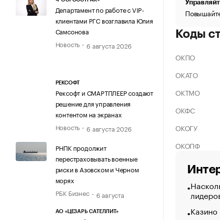
Управляйт
Департамент по работе с VIP-
Повышайте
клиентами РГС возглавила Юлия
Самсонова
Коды с
Новость
6 августа 2026
ОКПО
ОКАТО
РЕКСОФТ
ОКТМО
Рексофт и СМАРТПЛЕЕР создают
решение для управления
ОКФС
контентом на экранах
Новость
ОКОГУ
6 августа 2026
ОКОПФ
РНПК продолжит
перестраховывать военные
Интер
риски в Азовском и Черном
морях
Насколь
РБК Бизнес
лидеро
6 августа
Казино
АО «ЦЕЗАРЬ САТЕЛЛИТ»