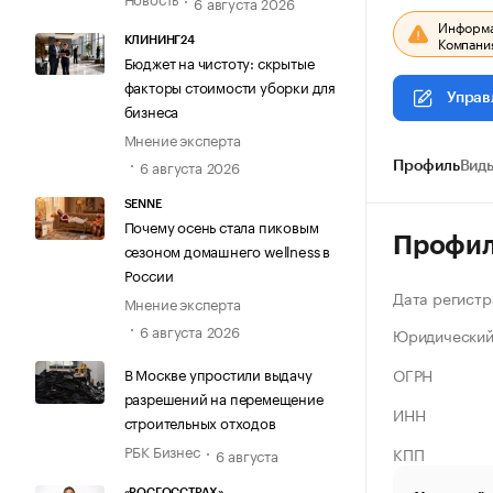
6 августа 2026
Информац
Компания
КЛИНИНГ24
Бюджет на чистоту: скрытые
факторы стоимости уборки для
Управ
бизнеса
Мнение эксперта
6 августа 2026
Профиль
Виды
SENNE
Почему осень стала пиковым
Профи
сезоном домашнего wellness в
России
Дата регистр
Мнение эксперта
6 августа 2026
Юридический
ОГРН
В Москве упростили выдачу
разрешений на перемещение
ИНН
строительных отходов
РБК Бизнес
КПП
6 августа
«РОСГОССТРАХ»