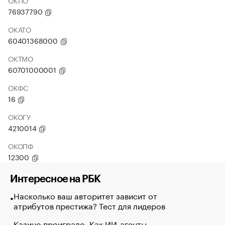
ОКПО
76937790
ОКАТО
60401368000
ОКТМО
60701000001
ОКФС
16
ОКОГУ
4210014
ОКОПФ
12300
Интересное на РБК
Насколько ваш авторитет зависит от
атрибутов престижа? Тест для лидеров
Казино проиграло. Как ИИ-агенты