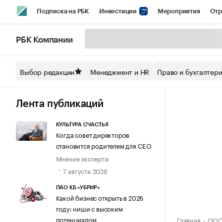
Подписка на РБК
Инвестиции
Мероприятия
Отр
Спорт
Школа управления РБК
РБК Образование
РБ
РБК Компании
Стиль
Крипто
РБК Бизнес-среда
Дискуссионный кл
Выбор редакции
Менеджмент и HR
Право и бухгалтер
Спецпроекты СПб
Конференции СПб
Спецпроекты
Технологии и медиа
Финансы
Рынок наличной валют
Лента публикаций
КУЛЬТУРА СЧАСТЬЯ
Когда совет директоров
становится родителем для CEO
Мнение эксперта
7 августа 2026
ПАО КБ «УБРИР»
Какой бизнес открыть в 2026
году: ниши с высоким
потенциалом
Главная
ООО