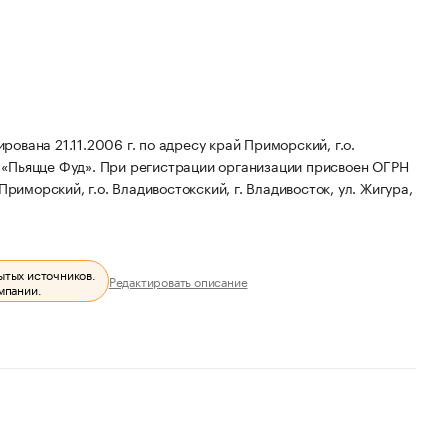
вана 21.11.2006 г. по адресу край Приморский, г.о.
 «Пьяцце Фуд».
При регистрации организации присвоен ОГРН
риморский, г.о. Владивостокский, г. Владивосток, ул. Жигура,
ытых источников.
Редактировать описание
мпании.