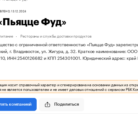
ЛЕНО, 13.12.2024
«Пьяцце Фуд»
питание
Рестораны и службы доставки продуктов
ество с ограниченной ответственностью «Пьяцце Фуд» зарегистриро
ий, г. Владивосток, ул. Жигура, д. 32.
Краткое наименование: ООО
10, ИНН 2540126682 и КПП 254301001.
Юридический адрес: край П
ия носит справочный характер и сгенерирована на основании данных из откр
 не является пользователем и не имеет деловых отношений с сервисом РБК Ко
Поделиться
лять компанией