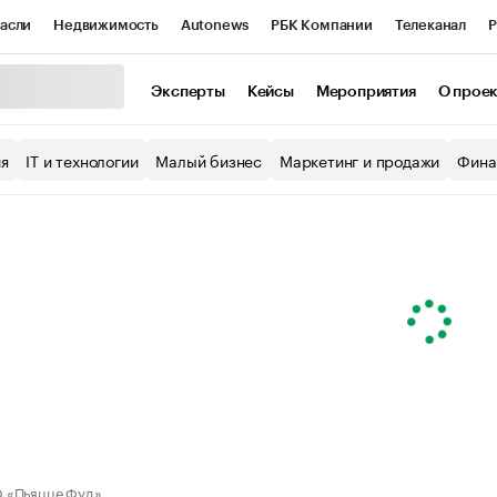
асли
Недвижимость
Autonews
РБК Компании
Телеканал
Р
К Курсы
РБК Life
Тренды
Визионеры
Национальные проекты
Эксперты
Кейсы
Мероприятия
О прое
уб
Исследования
Кредитные рейтинги
Франшизы
Газета
ия
IT и технологии
Малый бизнес
Маркетинг и продажи
Фина
Проверка контрагентов
Политика
Экономика
Бизнес
ы
 «Пьяцце Фуд»