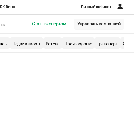
БК Вино
Личный кабинет
Город
Стать экспертом
Управлять компанией
кте
нсы
Недвижимость
Ретейл
Производство
Транспорт
Образ