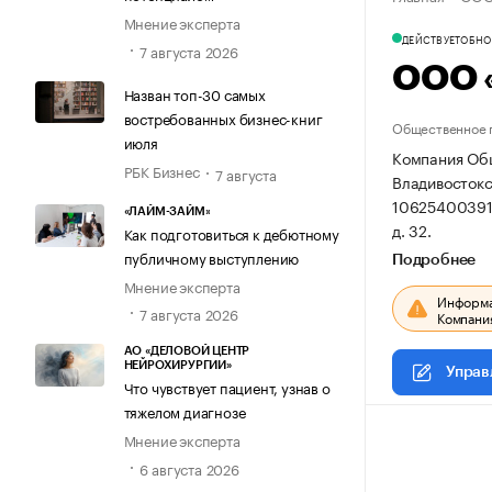
Мнение эксперта
ДЕЙСТВУЕТ
ОБНОВ
7 августа 2026
ООО 
Назван топ-30 самых
востребованных бизнес-книг
Общественное 
июля
Компания Общ
РБК Бизнес
7 августа
Владивостокск
10625400391
«ЛАЙМ-ЗАЙМ»
д. 32.
Как подготовиться к дебютному
публичному выступлению
Подробнее
Мнение эксперта
Информац
7 августа 2026
Компания
АО «ДЕЛОВОЙ ЦЕНТР
НЕЙРОХИРУРГИИ»
Управ
Что чувствует пациент, узнав о
тяжелом диагнозе
Мнение эксперта
6 августа 2026