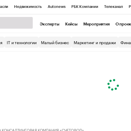
асли
Недвижимость
Autonews
РБК Компании
Телеканал
Р
К Курсы
РБК Life
Тренды
Визионеры
Национальные проекты
Эксперты
Кейсы
Мероприятия
О прое
уб
Исследования
Кредитные рейтинги
Франшизы
Газета
ия
IT и технологии
Малый бизнес
Маркетинг и продажи
Фина
Проверка контрагентов
Политика
Экономика
Бизнес
ы
 КОНСАЛТИНГОВАЯ КОМПАНИЯ «СЧЕТОВОД»