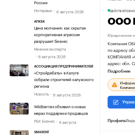
России
Интервью
6 августа 2026
ДЕЙСТВУЕТ
ОБНОВ
ООО 
АПКБК
Цена молчания: как скрытая
корпоративная агрессия
Юридические и 
разрушает бизнес
Компания ОБ
Мнение эксперта
по адресу обл
КОМПАНИЯ «
6 августа 2026
адрес: обл. С
АССОЦИАЦИЯ ПРЕДПРИНИМАТЕЛЕЙ
Подробнее
«Стройдебаты» в Калуге
собрали строителей калужского
Информац
региона
Компания
Новость
6 августа 2026
Управ
Wildberries объявил о новых
мерах поддержки продавцов
РБК Бизнес
6 августа
Профиль
Виды
SMARENT