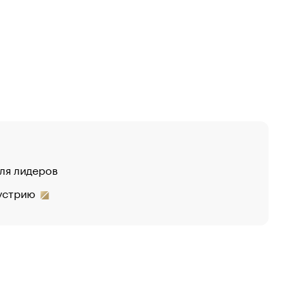
для лидеров
дустрию