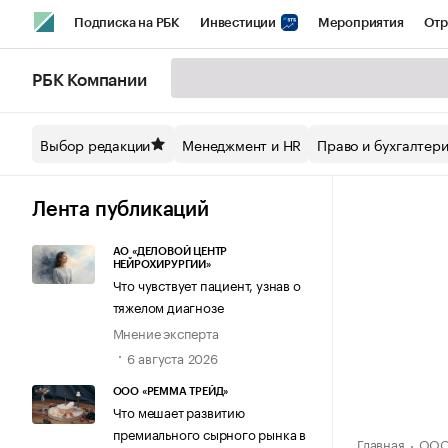
Подписка на РБК
Инвестиции
Мероприятия
Отр
Спорт
Школа управления РБК
РБК Образование
РБ
РБК Компании
Стиль
Крипто
РБК Бизнес-среда
Дискуссионный кл
Выбор редакции
Менеджмент и HR
Право и бухгалтер
Спецпроекты СПб
Конференции СПб
Спецпроекты
Технологии и медиа
Финансы
Рынок наличной валют
Лента публикаций
АО «ДЕЛОВОЙ ЦЕНТР
НЕЙРОХИРУРГИИ»
Что чувствует пациент, узнав о
тяжелом диагнозе
Мнение эксперта
6 августа 2026
ООО «РЕММА ТРЕЙД»
Что мешает развитию
премиального сырного рынка в
Главная
ООО