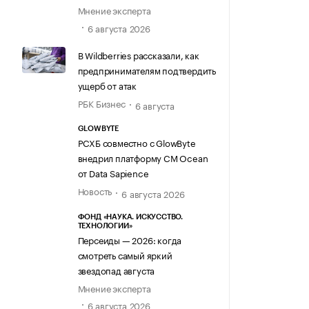
Мнение эксперта
6 августа 2026
В Wildberries рассказали, как
предпринимателям подтвердить
ущерб от атак
РБК Бизнес
6 августа
GLOWBYTE
РСХБ совместно с GlowByte
внедрил платформу CM Ocean
от Data Sapience
Новость
6 августа 2026
ФОНД «НАУКА. ИСКУССТВО.
ТЕХНОЛОГИИ»
Персеиды — 2026: когда
смотреть самый яркий
звездопад августа
Мнение эксперта
6 августа 2026