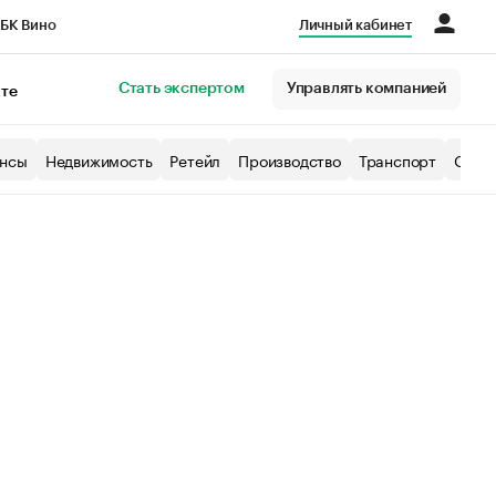
БК Вино
Личный кабинет
Город
Стать экспертом
Управлять компанией
кте
нсы
Недвижимость
Ретейл
Производство
Транспорт
Образ