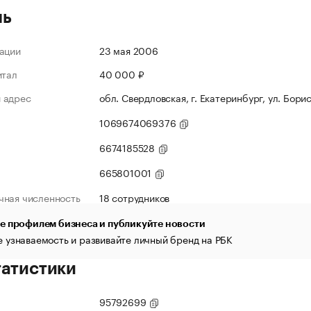
ль
ации
23 мая 2006
итал
40 000 ₽
 адрес
обл. Свердловская, г. Екатеринбург, ул. Бори
1069674069376
6674185528
665801001
чная численность
18 сотрудников
е профилем бизнеса и публикуйте новости
 узнаваемость и развивайте личный бренд на РБК
татистики
95792699