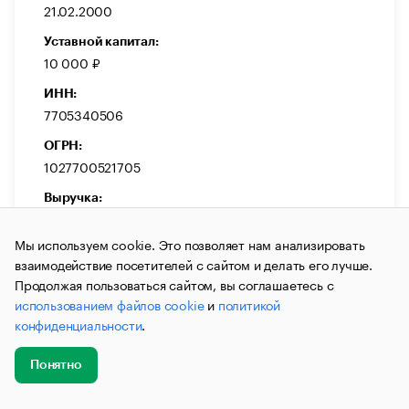
21.02.2000
Уставной капитал:
10 000 ₽
ИНН:
7705340506
ОГРН:
1027700521705
Выручка:
7 819 000 ₽
Мы используем cookie. Это позволяет нам анализировать
Темп прироста:
взаимодействие посетителей с сайтом и делать его лучше.
-39,29 %
Продолжая пользоваться сайтом, вы соглашаетесь с
использованием файлов cookie
и
политикой
конфиденциальности
.
Понятно
ДЕЙСТВУЕТ
Добавить
Главное
Эксперты
Кейсы
Мероприятия
новость
ООО «Транснефть Финанс»