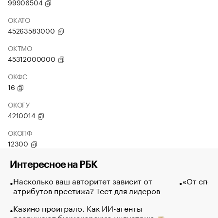
99906504
ОКАТО
45263583000
ОКТМО
45312000000
ОКФС
16
ОКОГУ
4210014
ОКОПФ
12300
Интересное на РБК
Насколько ваш авторитет зависит от
«От спор
атрибутов престижа? Тест для лидеров
Казино проиграло. Как ИИ-агенты
разрушают букмекерскую индустрию