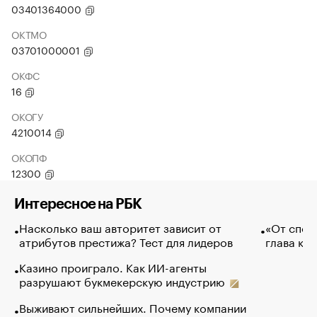
03401364000
ОКТМО
03701000001
ОКФС
16
ОКОГУ
4210014
ОКОПФ
12300
Интересное на РБК
Насколько ваш авторитет зависит от
«От спор
атрибутов престижа? Тест для лидеров
глава ко
Казино проиграло. Как ИИ-агенты
разрушают букмекерскую индустрию
Выживают сильнейших. Почему компании