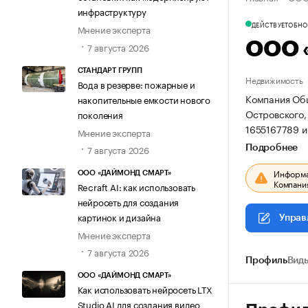
инфраструктуру
ДЕЙСТВУЕТ
ОБНОВ
Мнение эксперта
ООО 
7 августа 2026
СТАНДАРТ ГРУПП
Недвижимость
Вода в резерве: пожарные и
Компания Обще
накопительные емкости нового
Островского, 
поколения
1655167789 и
Мнение эксперта
7 августа 2026
Подробнее
Информац
ООО «ДАЙМОНД СМАРТ»
Компания
Recraft AI: как использовать
нейросеть для создания
картинок и дизайна
Управ
Мнение эксперта
7 августа 2026
Профиль
Виды
ООО «ДАЙМОНД СМАРТ»
Как использовать нейросеть LTX
Studio AI для создания видео