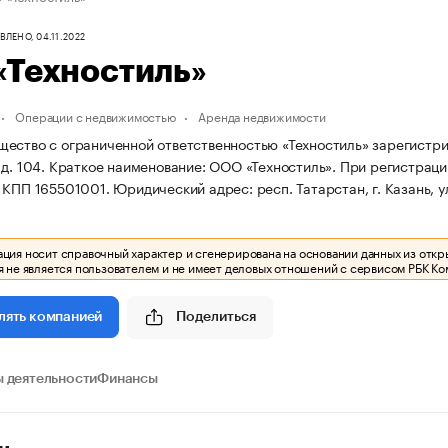
ЛЕНО, 04.11.2022
«Техностиль»
Операции с недвижимостью
Аренда недвижимости
ство с ограниченной ответственностью «Техностиль» зарегистрирова
д. 104.
Краткое наименование: ООО «Техностиль».
При регистраци
 КПП 165501001.
Юридический адрес: респ. Татарстан, г. Казань, ул
ия носит справочный характер и сгенерирована на основании данных из откр
 не является пользователем и не имеет деловых отношений с сервисом РБК Ко
Поделиться
лять компанией
 деятельности
Финансы