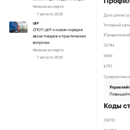
Профи
Мнение эксперта
7 августа 2026
Дата регистр
Уставной кап
ЦКР
СПОТ: ЦКР о новом порядке
Юридический
ввоза товаров и практических
вопросах
ОГРН
Мнение эксперта
ИНН
7 августа 2026
КПП
Среднесписо
Управляйт
Повышайте
Коды с
ОКПО