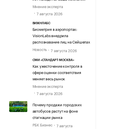
Мнение эксперта
7 августа 2026
ВИЖНЛАБС
Биометрия в аэропортах:
VisionLabs внедрила
распознавание лиц на Сейшелах
Новость
7 августа 2026
СМИ «СТАНДАРТ-МОСКВА»
Как ужесточение контроля в
сфере оценки соответствия
меняет весь рынок
Мнение эксперта
7 августа 2026
Почему продажи городских
автобусов растут на фоне
стагнации рынка
РБК Бизнес
7 августа