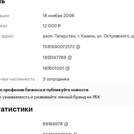
ль
ации
18 ноября 2008
итал
12 000 ₽
 адрес
респ. Татарстан, г. Казань, ул. Островского, 
1081690072573
1655167789
165501001
чная численность
3 сотрудника
е профилем бизнеса и публикуйте новости
 узнаваемость и развивайте личный бренд на РБК
татистики
89184978