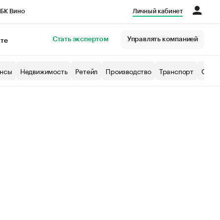
БК Вино
Личный кабинет
Город
Стать экспертом
Управлять компанией
кте
нсы
Недвижимость
Ретейл
Производство
Транспорт
Образ