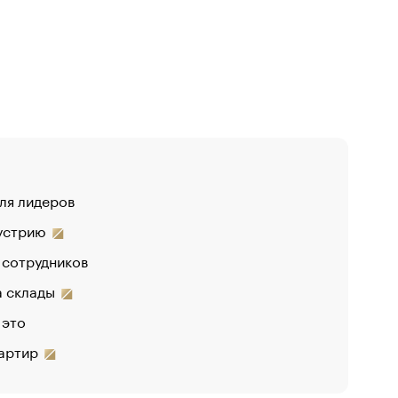
для лидеров
«От спор
дустрию
 сотрудников
на склады
 это
вартир