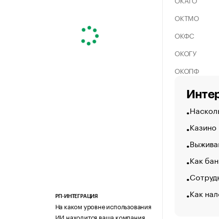
ОКАТО
ОКТМО
ОКФС
ОКОГУ
ОКОПФ
Интер
Насколь
Казино
Выжива
Как бан
Сотрудн
Как нал
РП-ИНТЕГРАЦИЯ
На каком уровне использования
ИИ находится ваша компания