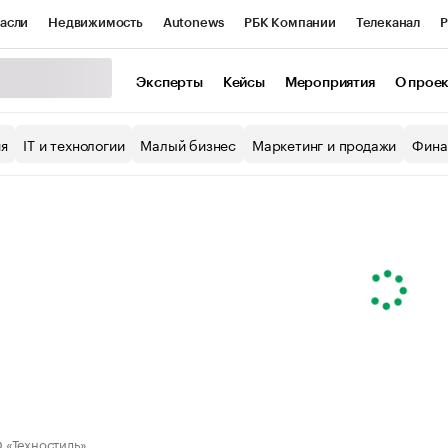
асли
Недвижимость
Autonews
РБК Компании
Телеканал
Р
К Курсы
РБК Life
Тренды
Визионеры
Национальные проекты
Эксперты
Кейсы
Мероприятия
О прое
уб
Исследования
Кредитные рейтинги
Франшизы
Газета
ия
IT и технологии
Малый бизнес
Маркетинг и продажи
Фина
Проверка контрагентов
Политика
Экономика
Бизнес
ы
«Техностиль»