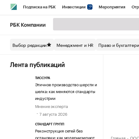
Подписка на РБК
Инвестиции
Мероприятия
Отр
Спорт
Школа управления РБК
РБК Образование
РБ
РБК Компании
Стиль
Крипто
РБК Бизнес-среда
Дискуссионный кл
Выбор редакции
Менеджмент и HR
Право и бухгалтер
Спецпроекты СПб
Конференции СПб
Спецпроекты
Технологии и медиа
Финансы
Рынок наличной валют
Лента публикаций
ТИССУРА
Этичное производство шерсти и
шелка: как меняются стандарты
индустрии
Мнение эксперта
7 августа 2026
СТАНДАРТ ГРУПП
Реконструкция сетей без
остановки: как модернизируют
Главная
ООО 