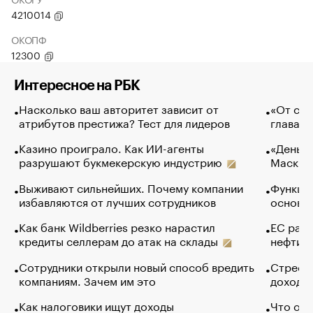
4210014
ОКОПФ
12300
Интересное на РБК
Насколько ваш авторитет зависит от
«От спо
атрибутов престижа? Тест для лидеров
глава к
Казино проиграло. Как ИИ-агенты
«Деньги
разрушают букмекерскую индустрию
Маск в 
Выживают сильнейших. Почему компании
Функции
избавляются от лучших сотрудников
основ э
Как банк Wildberries резко нарастил
ЕС раз
кредиты селлерам до атак на склады
нефти —
Сотрудники открыли новый способ вредить
Стресс 
компаниям. Зачем им это
доходов
Как налоговики ищут доходы
Что обв