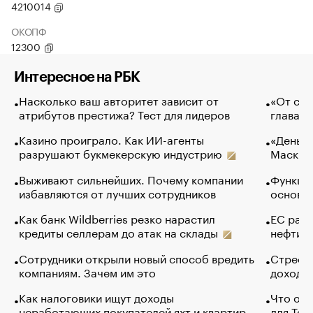
4210014
ОКОПФ
12300
Интересное на РБК
Насколько ваш авторитет зависит от
«От спо
атрибутов престижа? Тест для лидеров
глава к
Казино проиграло. Как ИИ-агенты
«Деньги
разрушают букмекерскую индустрию
Маск в 
Выживают сильнейших. Почему компании
Функции
избавляются от лучших сотрудников
основ э
Как банк Wildberries резко нарастил
ЕС раз
кредиты селлерам до атак на склады
нефти —
Сотрудники открыли новый способ вредить
Стресс 
компаниям. Зачем им это
доходов
Как налоговики ищут доходы
Что обв
неработающих покупателей яхт и квартир
для Tel