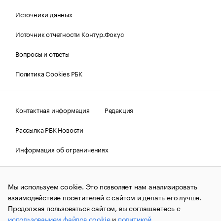
Источники данных
Источник отчетности Контур.Фокус
Вопросы и ответы
Политика Cookies РБК
Контактная информация
Редакция
Рассылка РБК Новости
Информация об ограничениях
Правовая информация
О соблюдении авторских прав
Мы используем cookie. Это позволяет нам анализировать
© АО «РОСБИЗНЕСКОНСАЛТИНГ»,
1995–2026.
Сообщения
и материалы информационного агентства «РБК»
взаимодействие посетителей с сайтом и делать его лучше.
(зарегистрировано Федеральной службой по надзору в сфере
Продолжая пользоваться сайтом, вы соглашаетесь с
связи, информационных технологий и массовых
использованием файлов cookie
и
политикой
коммуникаций (Роскомнадзор) 09.12.2015 за номером ИА