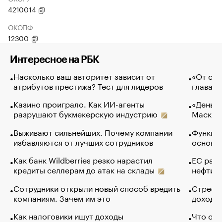
4210014
ОКОПФ
12300
Интересное на РБК
Насколько ваш авторитет зависит от
«От спо
атрибутов престижа? Тест для лидеров
глава к
Казино проиграло. Как ИИ-агенты
«Деньги
разрушают букмекерскую индустрию
Маск в 
Выживают сильнейших. Почему компании
Функции
избавляются от лучших сотрудников
основ э
Как банк Wildberries резко нарастил
ЕС раз
кредиты селлерам до атак на склады
нефти —
Сотрудники открыли новый способ вредить
Стресс 
компаниям. Зачем им это
доходов
Как налоговики ищут доходы
Что обв