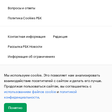
Вопросы и ответы
Политика Cookies РБК
Контактная информация
Редакция
Рассылка РБК Новости
Информация об ограничениях
Правовая информация
О соблюдении авторских прав
Мы используем cookie. Это позволяет нам анализировать
© АО «РОСБИЗНЕСКОНСАЛТИНГ»,
1995–2026.
Сообщения
и материалы информационного агентства «РБК»
взаимодействие посетителей с сайтом и делать его лучше.
(зарегистрировано Федеральной службой по надзору в сфере
Продолжая пользоваться сайтом, вы соглашаетесь с
связи, информационных технологий и массовых
использованием файлов cookie
и
политикой
коммуникаций (Роскомнадзор) 09.12.2015 за номером ИА
№ФС77-63848) сопровождаются пометкой «РБК». Отдельные
конфиденциальности
.
публикации могут содержать информацию,
не предназначенную для пользователей
до 18 лет.
companycardsfeedback@rbc.ru
Понятно