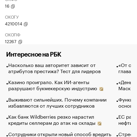
16
ОКОГУ
4210014
ОКОПФ
12267
Интересное на РБК
Насколько ваш авторитет зависит от
«От спо
атрибутов престижа? Тест для лидеров
глава к
Казино проиграло. Как ИИ-агенты
«Деньги
разрушают букмекерскую индустрию
Маск в 
Выживают сильнейших. Почему компании
Функции
избавляются от лучших сотрудников
основ э
Как банк Wildberries резко нарастил
ЕС раз
кредиты селлерам до атак на склады
нефти —
Сотрудники открыли новый способ вредить
Стресс 