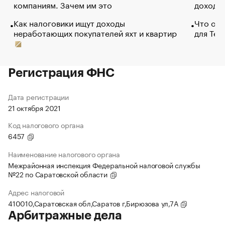
компаниям. Зачем им это
доходов
Как налоговики ищут доходы
Что обв
неработающих покупателей яхт и квартир
для Tel
Регистрация ФНС
Дата регистрации
21 октября 2021
Код налогового органа
6457
Наименование налогового органа
Межрайонная инспекция Федеральной налоговой службы
№22 по Саратовской области
Адрес налоговой
410010,Саратовская обл,Саратов г,Бирюзова ул,7А
Арбитражные дела