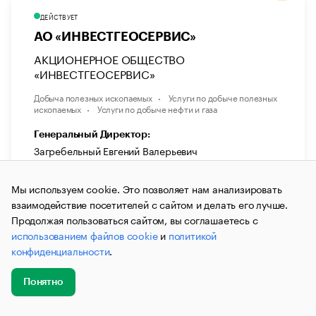
ДЕЙСТВУЕТ
АО «ИНВЕСТГЕОСЕРВИС»
АКЦИОНЕРНОЕ ОБЩЕСТВО
«ИНВЕСТГЕОСЕРВИС»
Добыча полезных ископаемых
Услуги по добыче полезных
ископаемых
Услуги по добыче нефти и газа
Генеральный Директор:
Загребельный Евгений Валерьевич
Юридический адрес:
Мы используем cookie. Это позволяет нам анализировать
г. Москва, вн.тер. г. Муниципальный округ
взаимодействие посетителей с сайтом и делать его лучше.
Черемушки, пр-кт Нахимовский, д. 51
Продолжая пользоваться сайтом, вы соглашаетесь с
Дата регистрации:
использованием файлов cookie
и
политикой
07.12.2006
конфиденциальности
.
Уставной капитал:
226 987 000 ₽
Понятно
Добавить
Главное
Эксперты
Кейсы
Мероприятия
ИНН:
новость