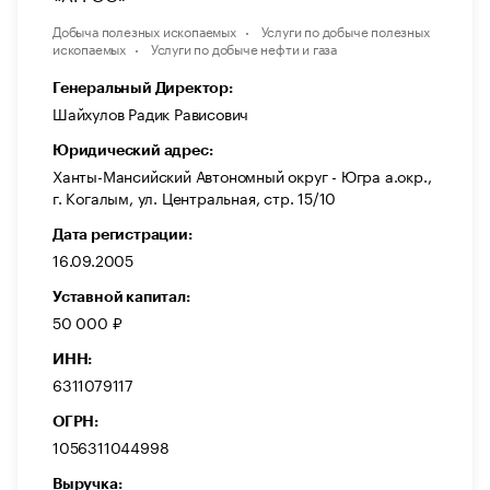
Добыча полезных ископаемых
Услуги по добыче полезных
ископаемых
Услуги по добыче нефти и газа
Генеральный Директор:
Шайхулов Радик Рависович
Юридический адрес:
Ханты-Мансийский Автономный округ - Югра а.окр.,
г. Когалым, ул. Центральная, стр. 15/10
Дата регистрации:
16.09.2005
Уставной капитал:
50 000 ₽
ИНН:
6311079117
ОГРН:
1056311044998
Выручка: