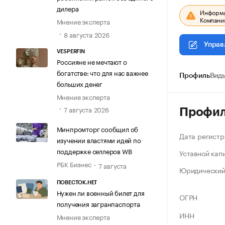
дилера
Информац
Компания
Мнение эксперта
8 августа 2026
Управ
VESPERFIN
Россияне не мечтают о
богатстве: что для нас важнее
Профиль
Виды
больших денег
Мнение эксперта
7 августа 2026
Профи
Минпромторг сообщил об
Дата регистр
изучении властями идей по
поддержке селлеров WB
Уставной кап
РБК Бизнес
7 августа
Юридический
ПОВЕСТОК.НЕТ
Нужен ли военный билет для
ОГРН
получения загранпаспорта
ИНН
Мнение эксперта