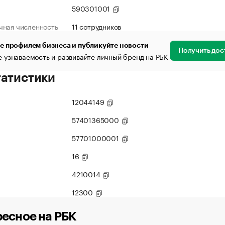
590301001
чная численность
11 сотрудников
е профилем бизнеса и публикуйте новости
Получить дос
 узнаваемость и развивайте личный бренд на РБК
татистики
12044149
57401365000
57701000001
16
4210014
12300
есное на РБК