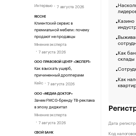
Насколь
Интервью
7 августа 2026
лидеро
RICCHE
Казино
Клиентский сервис в
индуст
премиальной мебели: почему
Выжива
продают не продавцы
сотруд
Мнение эксперта
Как бан
7 августа 2026
склады
ООО ПРАВОВОЙ ЦЕНТР «ЭКСПЕРТ»
Сотрудн
Как взыскать ущерб,
причиненный дропперами
Как нал
Кейс
7 августа 2026
кварти
ООО «МЕДИА-ДОКТОР»
Зачем FMCG-бренду ТВ-реклама
в эпоху диджитал
Регист
Мнение эксперта
7 августа 2026
Дата регистр
Код налогово
СВОЙ БАНК