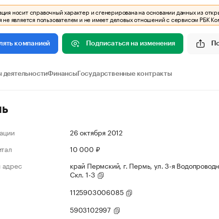
ия носит справочный характер и сгенерирована на основании данных из откр
 не является пользователем и не имеет деловых отношений с сервисом РБК Ко
Подписаться на изменения
П
лять компанией
 деятельности
Финансы
Государственные контракты
ль
ации
26 октября 2012
итал
10 000 ₽
 адрес
край Пермский, г. Пермь, ул. 3-я Водопроводна
Скл. 1-3
1125903006085
5903102997