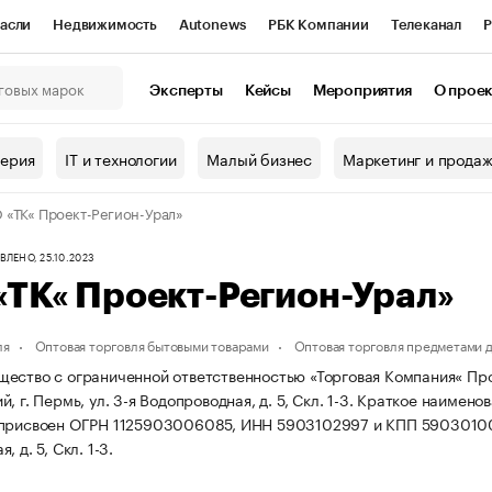
асли
Недвижимость
Autonews
РБК Компании
Телеканал
Р
К Курсы
РБК Life
Тренды
Визионеры
Национальные проекты
Эксперты
Кейсы
Мероприятия
О прое
онный клуб
Исследования
Кредитные рейтинги
Франшизы
Г
терия
IT и технологии
Малый бизнес
Маркетинг и прода
Проверка контрагентов
Политика
Экономика
Бизнес
«ТК« Проект-Регион-Урал»
ы
ЛЕНО, 25.10.2023
ТК« Проект-Регион-Урал»
ля
Оптовая торговля бытовыми товарами
Оптовая торговля предметами 
ество с ограниченной ответственностью «Торговая Компания« Прое
, г. Пермь, ул. 3-я Водопроводная, д. 5, Скл. 1-3.
Краткое наименов
 присвоен ОГРН 1125903006085, ИНН 5903102997 и КПП 5903010
 д. 5, Скл. 1-3.