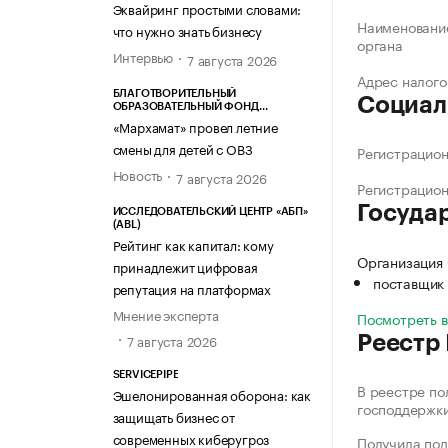
Эквайринг простыми словами:
Наименование
что нужно знать бизнесу
органа
Интервью
7 августа 2026
Адрес налого
БЛАГОТВОРИТЕЛЬНЫЙ
Социал
ОБРАЗОВАТЕЛЬНЫЙ ФОНД
«МАРХАМАТ»
«Мархамат» провел летние
смены для детей с ОВЗ
Регистрацио
Новость
7 августа 2026
Регистрацио
Госуда
ИССЛЕДОВАТЕЛЬСКИЙ ЦЕНТР «АБП»
(ABL)
Рейтинг как капитал: кому
Организация 
принадлежит цифровая
поставщик 
репутация на платформах
Мнение эксперта
Посмотреть 
7 августа 2026
Реестр
SERVICEPIPE
В реестре по
Эшелонированная оборона: как
господдержк
защищать бизнес от
современных киберугроз
Получила под