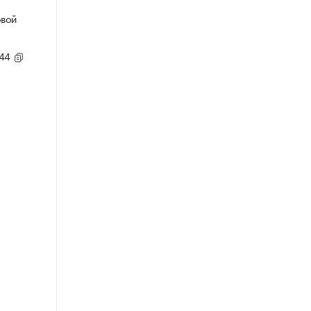
овой
,44