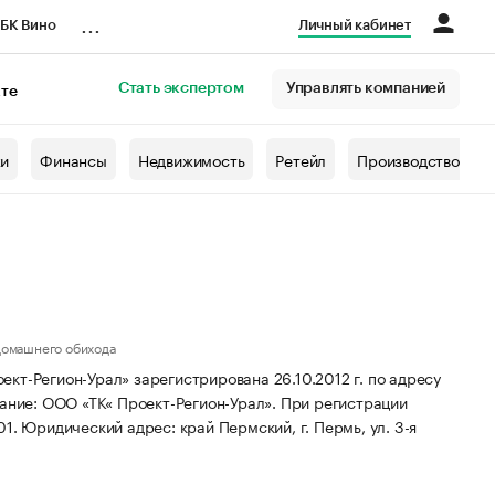
...
БК Вино
Личный кабинет
Стать экспертом
Управлять компанией
кте
азета
жи
Финансы
Недвижимость
Ретейл
Производство
домашнего обихода
кт-Регион-Урал» зарегистрирована 26.10.2012 г. по адресу
ание: ООО «ТК« Проект-Регион-Урал».
При регистрации
01.
Юридический адрес: край Пермский, г. Пермь, ул. 3-я