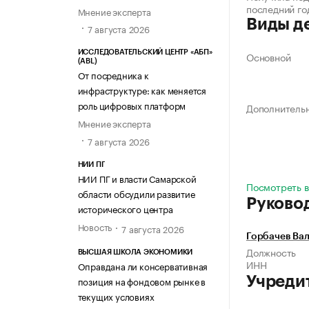
последний го
Мнение эксперта
Виды д
7 августа 2026
ИССЛЕДОВАТЕЛЬСКИЙ ЦЕНТР «АБП»
Основной
(ABL)
От посредника к
инфраструктуре: как меняется
роль цифровых платформ
Дополнитель
Мнение эксперта
7 августа 2026
НИИ ПГ
НИИ ПГ и власти Самарской
Посмотреть в
области обсудили развитие
Руково
исторического центра
Новость
7 августа 2026
Горбачев Ва
Должность
ВЫСШАЯ ШКОЛА ЭКОНОМИКИ
ИНН
Оправдана ли консервативная
Учреди
позиция на фондовом рынке в
текущих условиях