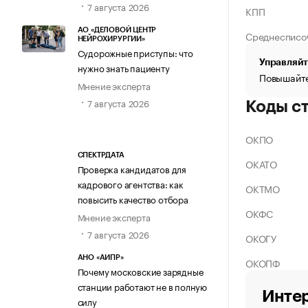
7 августа 2026
КПП
АО «ДЕЛОВОЙ ЦЕНТР
Среднесписо
НЕЙРОХИРУРГИИ»
Судорожные приступы: что
Управляйт
нужно знать пациенту
Повышайте
Мнение эксперта
7 августа 2026
Коды с
ОКПО
СПЕКТРДАТА
ОКАТО
Проверка кандидатов для
кадрового агентства: как
ОКТМО
повысить качество отбора
ОКФС
Мнение эксперта
7 августа 2026
ОКОГУ
АНО «АИПР»
ОКОПФ
Почему московские зарядные
станции работают не в полную
Интер
силу