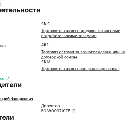
д
еятельности
46.4
Торговля оптовая непродовольственными
потребительскими товарами
ные
46.1
Торговля оптовая за вознаграждение или на
договорной основе
46.9
Торговля оптовая неспециализированная
се (7)
дители
лерий Валерьевич
Директор
503809971975
тели