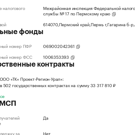
 налогового
Межрайонная инспекция Федеральной налог
службы № 17 по Пермскому краю
вой
614070,Пермский край,Пермь г,Гагарина б-р
ьные фонды
нный номер ПФР
069002042361
нный номер ФСС
1006353393
рственные контракты
ООО «ТК« Проект-Регион-Урал»:
в 502 государственных контрактах на сумму 33 317 810 ₽
все
 МСП
лучателей
Да
и
держку за
Нет