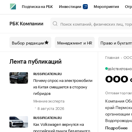
Подписка на РБК
Инвестиции
Мероприятия
Отр
Спорт
Школа управления РБК
РБК Образование
РБ
РБК Компании
Город
Стиль
Крипто
РБК Бизнес-среда
Дискусси
Выбор редакции
Менеджмент и HR
Право и бухгал
Спецпроекты СПб
Конференции СПб
Спецпроекты
Главная
ООО 
Технологии и медиа
Финансы
Рынок наличной валют
Лента публикаций
ДЕЙСТВУЕТ
ОБНОВ
RUSSIFICATION.RU
ООО «
Почему спрос на электромобили
из Китая смещается в сторону
Оптовая торгов
гибридов
Компания Общ
Мнение эксперта
край Пермский
8 августа 2026
организации
RUSSIFICATION.RU
Водопроводная,
Как Volkswagen вернулся на
Подробнее
российский рынок без единого