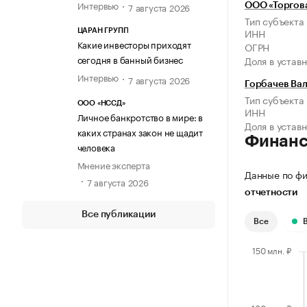
Интервью
7 августа 2026
ООО «Торгова
Тип субъекта
ИНН
ЦАРАН ГРУПП
Какие инвесторы приходят
ОГРН
сегодня в банный бизнес
Доля в устав
Интервью
7 августа 2026
Горбачев Ва
Тип субъекта
ООО «НССД»
ИНН
Личное банкротство в мире: в
Доля в устав
каких странах закон не щадит
Финан
человека
Мнение эксперта
Данные по фи
7 августа 2026
отчетности
Все публикации
Все