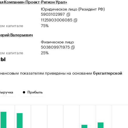
я Компания« Проект-Регион-Урал»
Юридическое лицо (Резидент РФ)
5903102997
1125903006085
ном капитале
75%
лерий Валерьевич
Физическое лицо
503809971975
ном капитале
25%
сы
нансовым показателям приведены на основании
бухгалтерской
Выручка
Прибыль