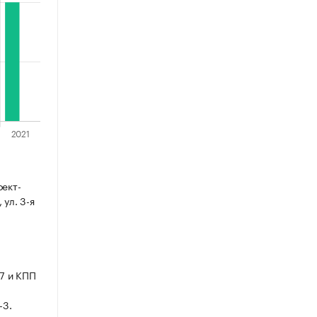
оект-
 ул. 3-я
7 и КПП
-3.