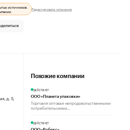
ытых источников.
Редактировать описание
мпании.
оделиться
Похожие компании
ДЕЙСТВУЕТ
ООО «Планета упаковки»
я, д. 5,
Торговля оптовая непродовольственными
потребительскими...
ДЕЙСТВУЕТ
ООО «Робакс»