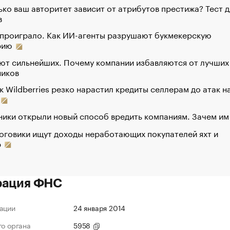
ко ваш авторитет зависит от атрибутов престижа? Тест д
в
 проиграло. Как ИИ-агенты разрушают букмекерскую
рию
ют сильнейших. Почему компании избавляются от лучших
ников
к Wildberries резко нарастил кредиты селлерам до атак н
ики открыли новый способ вредить компаниям. Зачем им
оговики ищут доходы неработающих покупателей яхт и
р
рация ФНС
ации
24 января 2014
го органа
5958