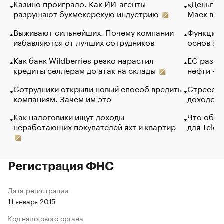
Казино проиграло. Как ИИ-агенты
«Деньги б
разрушают букмекерскую индустрию
Маск в и
Выживают сильнейших. Почему компании
Функции 
избавляются от лучших сотрудников
основ эф
Как банк Wildberries резко нарастил
ЕС разре
кредиты селлерам до атак на склады
нефти — 
Сотрудники открыли новый способ вредить
Стресс о
компаниям. Зачем им это
доходов 
Как налоговики ищут доходы
Что обви
неработающих покупателей яхт и квартир
для Tele
Регистрация ФНС
Дата регистрации
11 января 2015
Код налогового органа