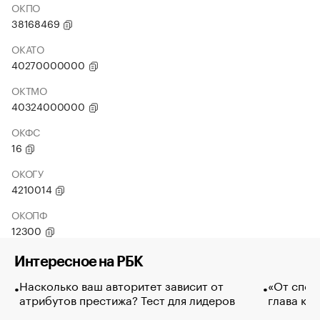
ОКПО
38168469
ОКАТО
40270000000
ОКТМО
40324000000
ОКФС
16
ОКОГУ
4210014
ОКОПФ
12300
Интересное на РБК
Насколько ваш авторитет зависит от
«От спор
атрибутов престижа? Тест для лидеров
глава ко