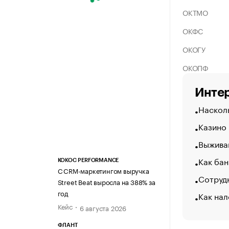
ОКТМО
ОКФС
ОКОГУ
ОКОПФ
Интер
Насколь
Казино
Выжива
Как бан
KOKOC PERFORMANCE
С CRM-маркетингом выручка
Сотрудн
Street Beat выросла на 388% за
год
Как нал
Кейс
6 августа 2026
ФЛАНТ