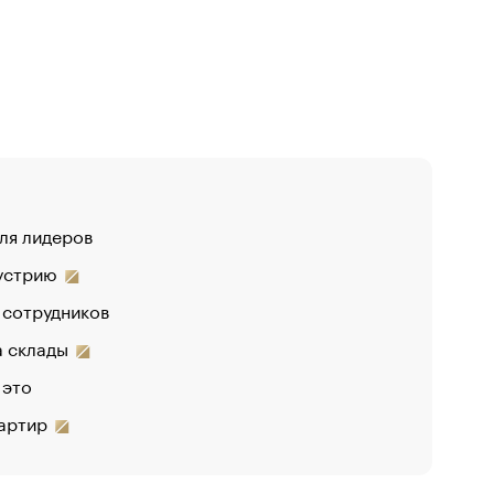
для лидеров
«От спор
дустрию
«Деньги 
 сотрудников
Функции 
на склады
 это
вартир