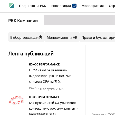
Подписка на РБК
Инвестиции
Мероприятия
Отр
Спорт
Школа управления РБК
РБК Образование
РБ
РБК Компании
Стиль
Крипто
РБК Бизнес-среда
Дискуссионный кл
Выбор редакции
Менеджмент и HR
Право и бухгалтер
Спецпроекты СПб
Конференции СПб
Спецпроекты
Технологии и медиа
Финансы
Рынок наличной валют
Лента публикаций
KOKOC PERFORMANCE
LECAR Online увеличили
лидогенерацию на 630 % и
снизили CPA на 71 %
Кейс
6 августа 2026
KOKOC PERFORMANCE
Как правильный UX усиливает
контекстную рекламу, контент-
маркетинг и SEO
Главная
ООО