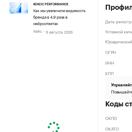
KOKOC PERFORMANCE
Профи
Как мы увеличили видимость
бренда в 4,9 раза в
Дата регистр
нейроответах
Кейс
Уставной кап
6 августа 2026
Юридический
ОГРН
ИНН
КПП
Управляйт
Повышайте
Коды с
ОКПО
ОКАТО