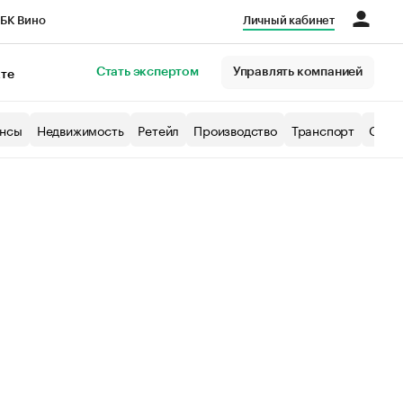
БК Вино
Личный кабинет
Город
Стать экспертом
Управлять компанией
кте
нсы
Недвижимость
Ретейл
Производство
Транспорт
Образ