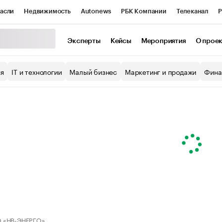
асли
Недвижимость
Autonews
РБК Компании
Телеканал
Р
К Курсы
РБК Life
Тренды
Визионеры
Национальные проекты
Эксперты
Кейсы
Мероприятия
О прое
уб
Исследования
Кредитные рейтинги
Франшизы
Газета
ия
IT и технологии
Малый бизнес
Маркетинг и продажи
Фина
Проверка контрагентов
Политика
Экономика
Бизнес
ы
 «НВ-ЭНЕРГО»