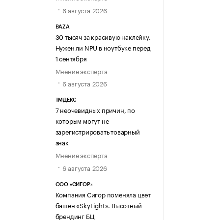
6 августа 2026
BAZA
30 тысяч за красивую наклейку.
Нужен ли NPU в ноутбуке перед
1 сентября
Мнение эксперта
6 августа 2026
ТМДЕКС
7 неочевидных причин, по
которым могут не
зарегистрировать товарный
знак
Мнение эксперта
6 августа 2026
ООО «СИГОР»
Компания Сигор поменяла цвет
башен «SkyLight». Высотный
брендинг БЦ