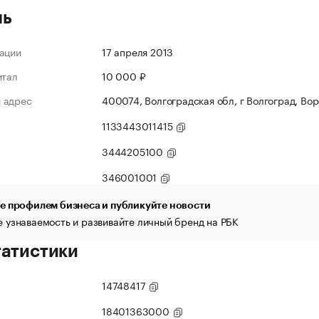
ль
ации
17 апреля 2013
итал
10 000 ₽
 адрес
400074, Волгоградская обл, г Волгоград, Вор
1133443011415
3444205100
346001001
е профилем бизнеса и публикуйте новости
 узнаваемость и развивайте личный бренд на РБК
татистики
14748417
18401363000