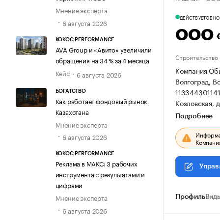
Мнение эксперта
ДЕЙСТВУЕТ
ОБНОВ
6 августа 2026
ООО 
KOKOC PERFORMANCE
AVA Group и «Авито» увеличили
Строительство
обращения на 34 % за 4 месяца
Компания Общ
Кейс
6 августа 2026
Волгоград, В
11334430114
БОГАТСТВО
Как работает фондовый рынок
Козловская, д
Казахстана
Подробнее
Мнение эксперта
Информац
6 августа 2026
Компания
KOKOC PERFORMANCE
Реклама в МАКС: 3 рабочих
Управ
инструмента с результатами и
цифрами
Мнение эксперта
Профиль
Виды
6 августа 2026