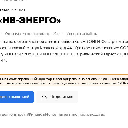
ЛЕНО, 23.01.2023
«НВ-ЭНЕРГО»
Организация строительных работ
Монтажные работы
ество с ограниченной ответственностью «НВ-ЭНЕРГО» зарегистриро
орошиловский р-н, ул Козловская, д 44.
Краткое наименование: ОО
15, ИНН 3444205100 и КПП 346001001.
Юридический адрес: 400074
 44.
ия носит справочный характер и сгенерирована на основании данных из откр
 не является пользователем и не имеет деловых отношений с сервисом РБК Ко
Поделиться
лять компанией
 деятельности
Финансы
Исполнительные производства