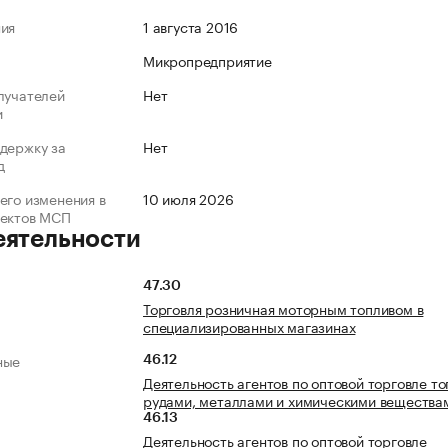
ния
1 августа 2016
Микропредприятие
лучателей
Нет
и
держку за
Нет
д
его изменения в
10 июля 2026
ъектов МСП
еятельности
47.30
Торговля розничная моторным топливом в
специализированных магазинах
ные
46.12
Деятельность агентов по оптовой торговле то
рудами, металлами и химическими вещества
46.13
Деятельность агентов по оптовой торговле