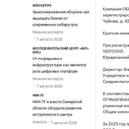
SERVICEPIPE
Компания О
Эшелонированная оборона: как
зарегистриров
защищать бизнес от
Чуйкова, д. 62
современных киберугроз
Мнение эксперта
Краткое наи
7 августа 2026
При регистра
ИССЛЕДОВАТЕЛЬСКИЙ ЦЕНТР «АБП»
165701001.
(ABL)
Юридический а
От посредника к
инфраструктуре: как меняется
Директор: Фа
роль цифровых платформ
Учредители к
Мнение эксперта
Среднесписоч
7 августа 2026
В соответств
НИИ ПГ
ОГРАНИЧЕННО
НИИ ПГ и власти Самарской
розничная мо
области обсудили развитие
Общее количе
исторического центра
Новость
7 августа 2026
За 2025 год 