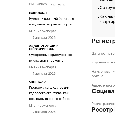
РБК Бизнес
7 августа
Сотрудн
ПОВЕСТОК.НЕТ
Как нал
Нужен ли военный билет для
кварти
получения загранпаспорта
Мнение эксперта
7 августа 2026
Регист
АО «ДЕЛОВОЙ ЦЕНТР
НЕЙРОХИРУРГИИ»
Дата регистр
Судорожные приступы: что
нужно знать пациенту
Код налогово
Мнение эксперта
Наименование
7 августа 2026
органа
СПЕКТРДАТА
Адрес налого
Проверка кандидатов для
Социал
кадрового агентства: как
повысить качество отбора
Регистрацио
Мнение эксперта
Реестр
7 августа 2026