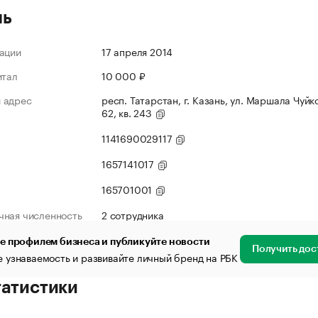
ль
ации
17 апреля 2014
итал
10 000 ₽
 адрес
респ. Татарстан, г. Казань, ул. Маршала Чуйко
62, кв. 243
1141690029117
1657141017
165701001
чная численность
2 сотрудника
е профилем бизнеса и публикуйте новости
Получить дос
 узнаваемость и развивайте личный бренд на РБК
татистики