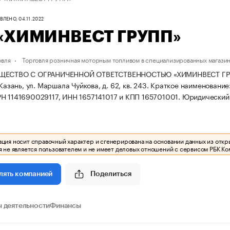
ЛЕНО, 04.11.2022
«ХИМИНВЕСТ ГРУПП»
овля
Торговля розничная моторным топливом в специализированных магази
ЩЕСТВО С ОГРАНИЧЕННОЙ ОТВЕТСТВЕННОСТЬЮ «ХИМИНВЕСТ ГРУПП» 
 Казань, ул. Маршала Чуйкова, д. 62, кв. 243.
Краткое наименовани
Н 1141690029117, ИНН 1657141017 и КПП 165701001.
Юридический а
ия носит справочный характер и сгенерирована на основании данных из откр
 не является пользователем и не имеет деловых отношений с сервисом РБК Ко
Поделиться
лять компанией
 деятельности
Финансы