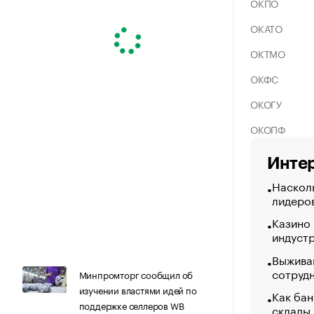
ОКПО
ОКАТО
ОКТМО
ОКФС
ОКОГУ
ОКОПФ
Интер
Насколь
лидеро
Казино
индуст
Выжива
сотруд
Минпромторг сообщил об
изучении властями идей по
Как бан
поддержке селлеров WB
склады