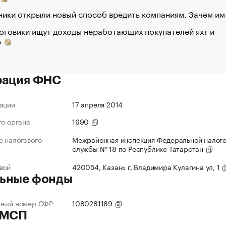
ики открыли новый способ вредить компаниям. Зачем им
оговики ищут доходы неработающих покупателей яхт и
р
рация ФНС
ации
17 апреля 2014
го органа
1690
 налогового
Межрайонная инспекция Федеральной налог
службы № 18 по Республике Татарстан
вой
420054, Казань г, Владимира Кулагина ул, 1
ьные фонды
нный номер СФР
1080281189
 МСП