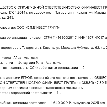
БЩЕСТВО С ОГРАНИЧЕННОЙ ОТВЕТСТВЕННОСТЬЮ «ХИМИНВЕСТ ГР
ана 17.04.2014 г. по адресу респ. Татарстан, г. Казань, ул. Марша
, кв. 243.
менование: ООО «ХИМИНВЕСТ ГРУПП».
ции организации присвоен ОГРН 1141690029117, ИНН 1657141017 
дрес: респ. Татарстан, г. Казань, ул. Маршала Чуйкова, д. 62, кв. 
тхуллин Айрат Азатович
омпании — Фатхуллин Ренат Азатович.
ная численность (ССЧ) работников организации — 2.
ии с данными ЕГРЮЛ, основной вид деятельности компании ОБЩЕ
Й ОТВЕТСТВЕННОСТЬЮ «ХИМИНВЕСТ ГРУПП» по ОКВЭД: 47.30 То
торным топливом в специализированных магазинах.
ство направлений деятельности — 11.
прибыль компании составляет — 1 640 000 ₽, выручка за 2025 год 