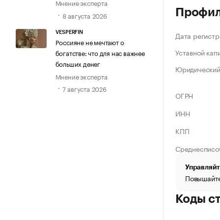
Мнение эксперта
Профи
8 августа 2026
VESPERFIN
Дата регистр
Россияне не мечтают о
Уставной кап
богатстве: что для нас важнее
больших денег
Юридический
Мнение эксперта
7 августа 2026
ОГРН
ИНН
КПП
Среднесписо
Управляйт
Повышайте
Коды с