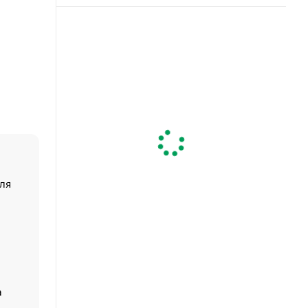
ля
«От спорта тело стареет иначе». Как живет глава ко
создавшей GTA
«Деньги будут не нужны»: что рассказал Маск в инт
Economist
Функции менеджмента: пять ключевых основ эффект
управления
а
ЕС разрешил конфискацию российской нефти — чем
Москва