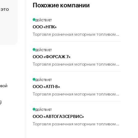
Похожие компании
 это
Стресс обеспеченных людей: почему рост доходов 
счастья
ДЕЙСТВУЕТ
Что обвинения против Павла Дурова значат для Tele
ООО «НПК»
пользователей
Торговля розничная моторным топливом...
ДЕЙСТВУЕТ
ООО «ФОРСАЖ 7»
Торговля розничная моторным топливом...
ДЕЙСТВУЕТ
овой
ООО «АТП-8»
Торговля розничная моторным топливом...
ДЕЙСТВУЕТ
ООО «АВТОГАЗСЕРВИС»
Торговля розничная моторным топливом...