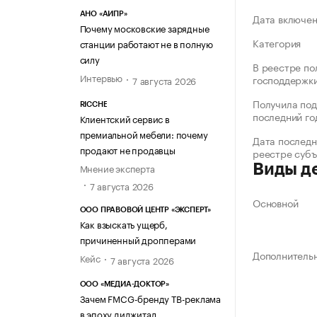
АНО «АИПР»
Дата включе
Почему московские зарядные
Категория
станции работают не в полную
силу
В реестре по
Интервью
господдержк
7 августа 2026
Получила под
RICCHE
последний го
Клиентский сервис в
премиальной мебели: почему
Дата последн
продают не продавцы
реестре суб
Мнение эксперта
Виды д
7 августа 2026
Основной
ООО ПРАВОВОЙ ЦЕНТР «ЭКСПЕРТ»
Как взыскать ущерб,
причиненный дропперами
Дополнитель
Кейс
7 августа 2026
ООО «МЕДИА-ДОКТОР»
Зачем FMCG-бренду ТВ-реклама
в эпоху диджитал