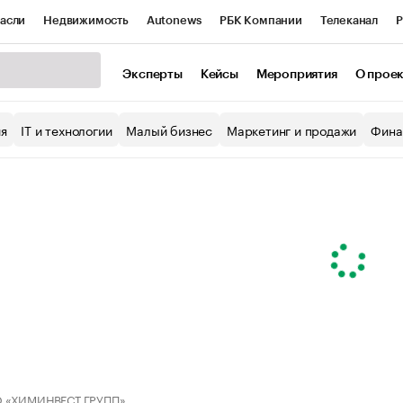
асли
Недвижимость
Autonews
РБК Компании
Телеканал
Р
К Курсы
РБК Life
Тренды
Визионеры
Национальные проекты
Эксперты
Кейсы
Мероприятия
О прое
уб
Исследования
Кредитные рейтинги
Франшизы
Газета
ия
IT и технологии
Малый бизнес
Маркетинг и продажи
Фина
Проверка контрагентов
Политика
Экономика
Бизнес
ы
 «ХИМИНВЕСТ ГРУПП»