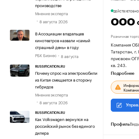
производстве
ДЕЙСТВУЕТ
ОБНОВ
Мнение эксперта
ООО 
8 августа 2026
В Ассоциации владельцев
Розничная торг
кинотеатров назвали «самый
Компания ОБ
страшный день» в году
Татарстан, г.
РБК Бизнес
8 августа
присвоен ОГР
кв. 243.
RUSSIFICATION.RU
Почему спрос на электромобили
Подробнее
из Китая смещается в сторону
Информац
гибридов
Компания
Мнение эксперта
8 августа 2026
Управ
RUSSIFICATION.RU
Как Volkswagen вернулся на
Профиль
Виды
российский рынок без единого
дилера