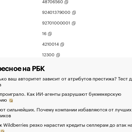
48706560
92401379000
92701000001
16
4210014
12300
есное на РБК
ко ваш авторитет зависит от атрибутов престижа? Тест д
в
 проиграло. Как ИИ-агенты разрушают букмекерскую
рию
ют сильнейших. Почему компании избавляются от лучших
ников
к Wildberries резко нарастил кредиты селлерам до атак н