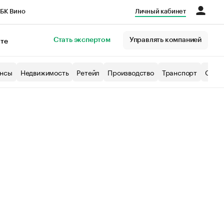
БК Вино
Личный кабинет
Город
Стать экспертом
Управлять компанией
кте
нсы
Недвижимость
Ретейл
Производство
Транспорт
Образ