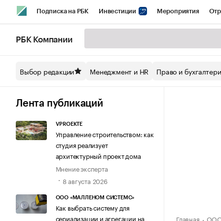
Подписка на РБК
Инвестиции
Мероприятия
Отр
Спорт
Школа управления РБК
РБК Образование
РБ
РБК Компании
Стиль
Крипто
РБК Бизнес-среда
Дискуссионный кл
Выбор редакции
Менеджмент и HR
Право и бухгалтер
Спецпроекты СПб
Конференции СПб
Спецпроекты
Технологии и медиа
Финансы
Рынок наличной валют
Лента публикаций
VPROEKTE
Управление строительством: как
студия реализует
архитектурный проект дома
Мнение эксперта
8 августа 2026
ООО «МАЛЛЕНОМ СИСТЕМС»
Как выбрать систему для
сериализации и агрегации на
Главная
ООО