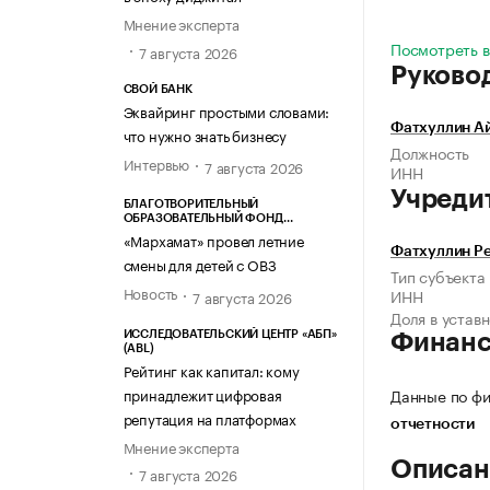
Мнение эксперта
Посмотреть вс
7 августа 2026
Руково
СВОЙ БАНК
Эквайринг простыми словами:
Фатхуллин А
что нужно знать бизнесу
Должность
Интервью
7 августа 2026
ИНН
Учреди
БЛАГОТВОРИТЕЛЬНЫЙ
ОБРАЗОВАТЕЛЬНЫЙ ФОНД
«МАРХАМАТ»
«Мархамат» провел летние
Фатхуллин Ре
смены для детей с ОВЗ
Тип субъекта
Новость
ИНН
7 августа 2026
Доля в устав
ИССЛЕДОВАТЕЛЬСКИЙ ЦЕНТР «АБП»
Финан
(ABL)
Рейтинг как капитал: кому
принадлежит цифровая
Данные по фи
репутация на платформах
отчетности
Мнение эксперта
Описан
7 августа 2026