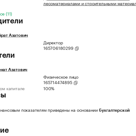
лесоматериалами и строительными материа
е (11)
дители
йрат Азатович
Директор
165706180299
тели
нат Азатович
Физическое лицо
165714474895
ном капитале
100%
сы
нансовым показателям приведены на основании
бухгалтерской
ие