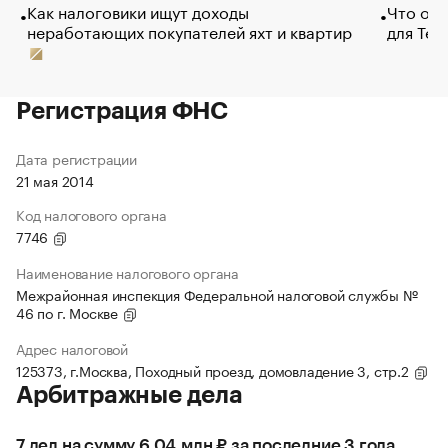
Как налоговики ищут доходы
Что обв
неработающих покупателей яхт и квартир
для Tel
Регистрация ФНС
Дата регистрации
21 мая 2014
Код налогового органа
7746
Наименование налогового органа
Межрайонная инспекция Федеральной налоговой службы №
46 по г. Москве
Адрес налоговой
125373, г.Москва, Походный проезд, домовладение 3, стр.2
Арбитражные дела
7 дел на сумму 6,04 млн ₽ за последние 3 года