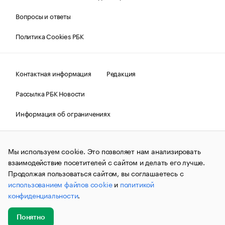
Вопросы и ответы
Политика Cookies РБК
Контактная информация
Редакция
Рассылка РБК Новости
Информация об ограничениях
Правовая информация
О соблюдении авторских прав
Мы используем cookie. Это позволяет нам анализировать
© АО «РОСБИЗНЕСКОНСАЛТИНГ»,
1995–2026.
Сообщения
и материалы информационного агентства «РБК»
взаимодействие посетителей с сайтом и делать его лучше.
(зарегистрировано Федеральной службой по надзору в сфере
Продолжая пользоваться сайтом, вы соглашаетесь с
связи, информационных технологий и массовых
использованием файлов cookie
и
политикой
коммуникаций (Роскомнадзор) 09.12.2015 за номером ИА
№ФС77-63848) сопровождаются пометкой «РБК». Отдельные
конфиденциальности
.
публикации могут содержать информацию,
не предназначенную для пользователей
до 18 лет.
companycardsfeedback@rbc.ru
Понятно