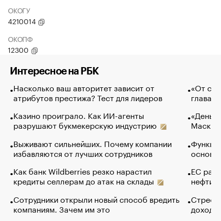
ОКОГУ
4210014
ОКОПФ
12300
Интересное на РБК
Насколько ваш авторитет зависит от
«От спо
атрибутов престижа? Тест для лидеров
глава к
Казино проиграло. Как ИИ-агенты
«Деньги
разрушают букмекерскую индустрию
Маск в 
Выживают сильнейших. Почему компании
Функции
избавляются от лучших сотрудников
основ э
Как банк Wildberries резко нарастил
ЕС раз
кредиты селлерам до атак на склады
нефти —
Сотрудники открыли новый способ вредить
Стресс 
компаниям. Зачем им это
доходов