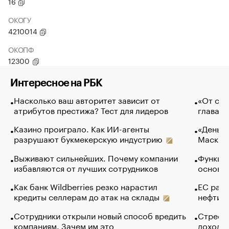
16
ОКОГУ
4210014
ОКОПФ
12300
Интересное на РБК
Насколько ваш авторитет зависит от
«От спо
атрибутов престижа? Тест для лидеров
глава к
Казино проиграло. Как ИИ-агенты
«Деньги
разрушают букмекерскую индустрию
Маск в 
Выживают сильнейших. Почему компании
Функции
избавляются от лучших сотрудников
основ э
Как банк Wildberries резко нарастил
ЕС раз
кредиты селлерам до атак на склады
нефти —
Сотрудники открыли новый способ вредить
Стресс 
компаниям. Зачем им это
доходов