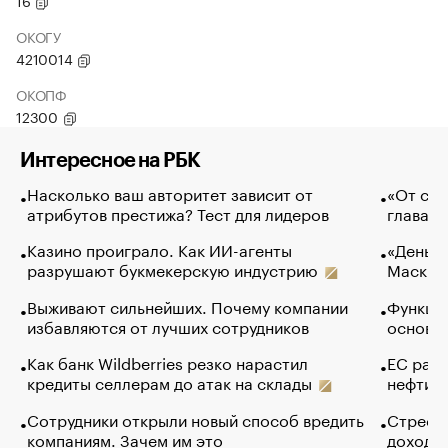
16
ОКОГУ
4210014
ОКОПФ
12300
Интересное на РБК
Насколько ваш авторитет зависит от
«От спо
атрибутов престижа? Тест для лидеров
глава к
Казино проиграло. Как ИИ-агенты
«Деньги
разрушают букмекерскую индустрию
Маск в 
Выживают сильнейших. Почему компании
Функции
избавляются от лучших сотрудников
основ э
Как банк Wildberries резко нарастил
ЕС раз
кредиты селлерам до атак на склады
нефти —
Сотрудники открыли новый способ вредить
Стресс 
компаниям. Зачем им это
доходов