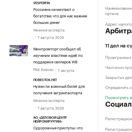
VESPERFIN
Наименование
Россияне не мечтают о
органа
богатстве: что для нас важнее
больших денег
Адрес налого
Мнение эксперта
Арбитр
7 августа 2026
11 дел на с
Минпромторг сообщил об
изучении властями идей по
Проигранных
поддержке селлеров WB
Частично про
РБК Бизнес
7 августа
Закрытых де
ПОВЕСТОК.НЕТ
Нужен ли военный билет для
Определить н
получения загранпаспорта
Посмотреть 
Мнение эксперта
Социал
7 августа 2026
Регистрацио
АО «ДЕЛОВОЙ ЦЕНТР
НЕЙРОХИРУРГИИ»
Судорожные приступы: что
Регистрацио