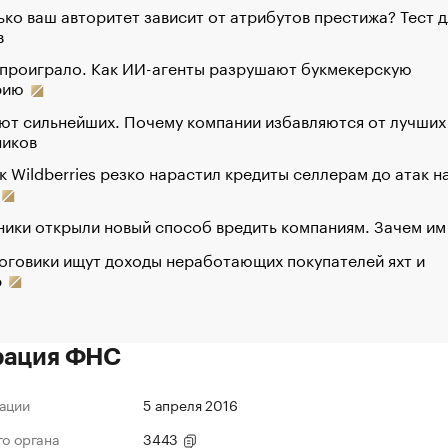
ко ваш авторитет зависит от атрибутов престижа? Тест д
в
 проиграло. Как ИИ-агенты разрушают букмекерскую
рию
ют сильнейших. Почему компании избавляются от лучших
ников
к Wildberries резко нарастил кредиты селлерам до атак н
ики открыли новый способ вредить компаниям. Зачем им
оговики ищут доходы неработающих покупателей яхт и
р
рация ФНС
ации
5 апреля 2016
го органа
3443