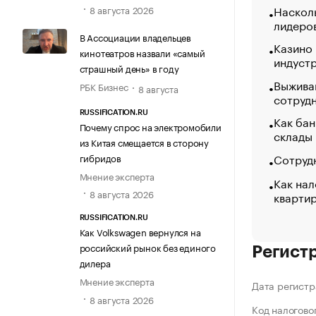
Насколь
8 августа 2026
лидеро
В Ассоциации владельцев
Казино
кинотеатров назвали «самый
индуст
страшный день» в году
Выжива
РБК Бизнес
8 августа
сотруд
RUSSIFICATION.RU
Как бан
Почему спрос на электромобили
склады
из Китая смещается в сторону
Сотрудн
гибридов
Мнение эксперта
Как нал
8 августа 2026
кварти
RUSSIFICATION.RU
Как Volkswagen вернулся на
российский рынок без единого
Регист
дилера
Мнение эксперта
Дата регистр
8 августа 2026
Код налогово