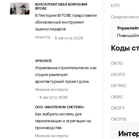
КПП
КОНСАЛТИНГОВАЯ КОМПАНИЯ
BITOBE
В Лектории BITOBE представили
Среднесписо
обновленный инструмент
оценки лидеров
Управляйт
Повышайте
Новость
8 августа 2026
Коды с
ОКПО
VPROEKTE
Управление строительством: как
ОКАТО
студия реализует
архитектурный проект дома
ОКТМО
Мнение эксперта
ОКФС
8 августа 2026
ОКОГУ
ООО «МАЛЛЕНОМ СИСТЕМС»
Как выбрать систему для
ОКОПФ
сериализации и агрегации на
производстве
Интер
Мнение эксперта