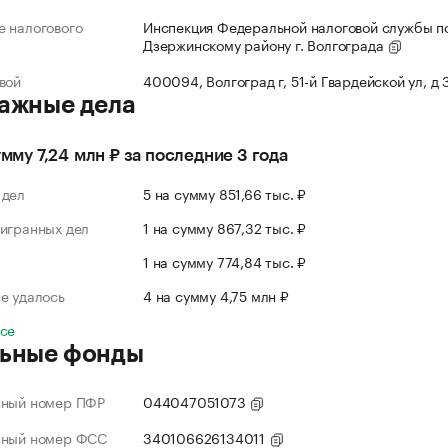
 налогового
Инспекция Федеральной налоговой службы п
Дзержинскому району г. Волгограда
вой
400094, Волгоград г, 51-й Гвардейской ул, д
ажные дела
умму 7,24 млн ₽ за последние 3 года
 дел
5 на сумму 851,66 тыс. ₽
игранных дел
1 на сумму 867,32 тыс. ₽
л
1 на сумму 774,84 тыс. ₽
е удалось
4 на сумму 4,75 млн ₽
все
ьные фонды
нный номер ПФР
044047051073
нный номер ФСС
340106626134011