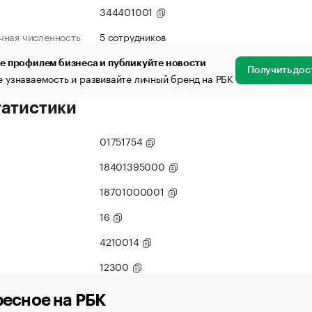
344401001
чная численность
5 сотрудников
е профилем бизнеса и публикуйте новости
Получить дос
 узнаваемость и развивайте личный бренд на РБК
татистики
01751754
18401395000
18701000001
16
4210014
12300
есное на РБК