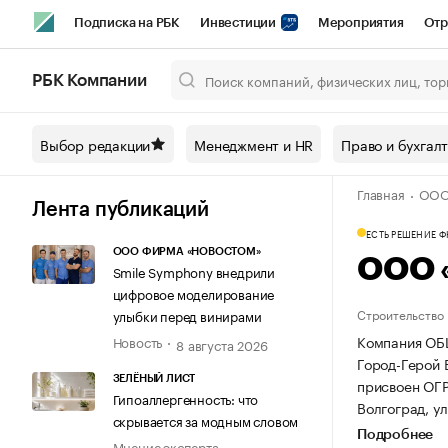
Подписка на РБК
Инвестиции
Мероприятия
Отр
Спорт
Школа управления РБК
РБК Образование
РБ
РБК Компании
Город
Стиль
Крипто
РБК Бизнес-среда
Дискусси
Выбор редакции
Менеджмент и HR
Право и бухгал
Спецпроекты СПб
Конференции СПб
Спецпроекты
Главная
ООО
Технологии и медиа
Финансы
Рынок наличной валют
Лента публикаций
ЕСТЬ РЕШЕНИЕ 
ООО ФИРМА «НОВОСТОМ»
ООО 
Smile Symphony внедрили
цифровое моделирование
Строительство
улыбки перед винирами
Компания ОБ
Новость
8 августа 2026
Город-Герой В
ЗЕЛЁНЫЙ ЛИСТ
присвоен ОГ
Гипоаллергенность: что
Волгоград, ул
скрывается за модным словом
Подробнее
Мнение эксперта