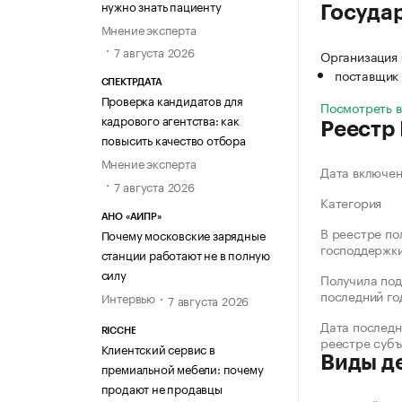
нужно знать пациенту
Госуда
Мнение эксперта
7 августа 2026
Организация
поставщик 
СПЕКТРДАТА
Проверка кандидатов для
Посмотреть 
кадрового агентства: как
Реестр
повысить качество отбора
Мнение эксперта
Дата включе
7 августа 2026
Категория
АНО «АИПР»
В реестре по
Почему московские зарядные
господдержк
станции работают не в полную
силу
Получила под
последний го
Интервью
7 августа 2026
Дата последн
RICCHE
реестре суб
Клиентский сервис в
Виды д
премиальной мебели: почему
продают не продавцы