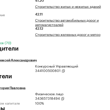
41.20
Строительство жилых и нежилых зданий
ные
42.11
Строительство автомобильных дорог и
автомагистралей
42.12
Строительство железных дорог и метро
се (70)
дители
лексей Александрович
Конкурсный Управляющий
344100500801
тели
тория Павловна
Физическое лицо
343657318494
ном капитале
100%
сы