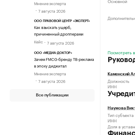
Основной
Мнение эксперта
7 августа 2026
Дополнитель
ООО ПРАВОВОЙ ЦЕНТР «ЭКСПЕРТ»
Как взыскать ущерб,
причиненный дропперами
Кейс
7 августа 2026
Посмотреть в
ООО «МЕДИА-ДОКТОР»
Зачем FMCG-бренду ТВ-реклама
Руково
в эпоху диджитал
Мнение эксперта
Каменский А
Должность
7 августа 2026
ИНН
Учреди
Все публикации
Наумова Вик
Тип субъекта
ИНН
Доля в устав
Финан