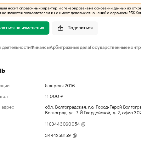
ия носит справочный характер и сгенерирована на основании данных из откр
 не является пользователем и не имеет деловых отношений с сервисом РБК Ко
саться на изменения
Поделиться
 деятельности
Финансы
Арбитражные дела
Государственные конт
ль
ации
5 апреля 2016
итал
11 000 ₽
 адрес
обл. Волгоградская, г.о. Город-Герой Волгогра
Волгоград, ул. 7-Й Гвардейской, д. 2, офис 3
1163443060054
3444258159