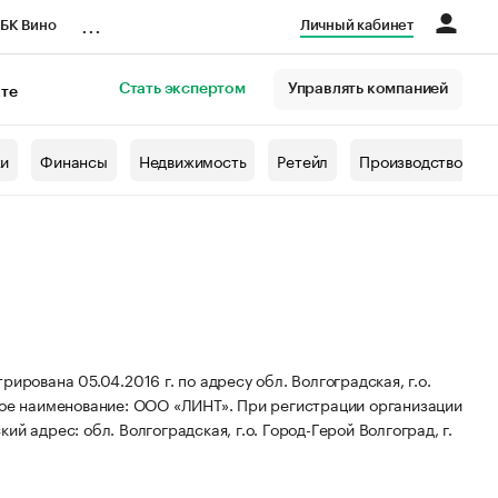
...
БК Вино
Личный кабинет
Стать экспертом
Управлять компанией
кте
азета
жи
Финансы
Недвижимость
Ретейл
Производство
ана 05.04.2016 г. по адресу обл. Волгоградская, г.о.
ое наименование: ООО «ЛИНТ».
При регистрации организации
ий адрес: обл. Волгоградская, г.о. Город-Герой Волгоград, г.