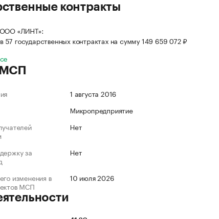
рственные контракты
 ООО «ЛИНТ»:
в 57 государственных контрактах на сумму 149 659 072 ₽
все
 МСП
ния
1 августа 2016
Микропредприятие
лучателей
Нет
и
держку за
Нет
д
его изменения в
10 июля 2026
ъектов МСП
еятельности