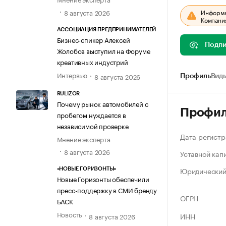
8 августа 2026
Информац
Компания
АССОЦИАЦИЯ ПРЕДПРИНИМАТЕЛЕЙ
Бизнес-спикер Алексей
Подпи
Жолобов выступил на Форуме
креативных индустрий
Интервью
8 августа 2026
Профиль
Виды
RULIZOR
Почему рынок автомобилей с
Профи
пробегом нуждается в
независимой проверке
Дата регистр
Мнение эксперта
8 августа 2026
Уставной кап
Юридический
«НОВЫЕ ГОРИЗОНТЫ»
Новые Горизонты обеспечили
пресс-поддержку в СМИ бренду
ОГРН
БАСК
Новость
ИНН
8 августа 2026