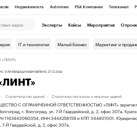
асли
Недвижимость
Autonews
РБК Компании
Телеканал
Р
К Курсы
РБК Life
Тренды
Визионеры
Национальные проекты
Эксперты
Кейсы
Мероприятия
О прое
онный клуб
Исследования
Кредитные рейтинги
Франшизы
Г
терия
IT и технологии
Малый бизнес
Маркетинг и прода
Проверка контрагентов
Политика
Экономика
Бизнес
 «ЛИНТ»
ы
ФНС О ЛИКВИДАЦИИ
ОБНОВЛЕНО, 27.12.2024
«ЛИНТ»
Строительство зданий
Строительство жилых и нежилых зданий
ЩЕСТВО С ОГРАНИЧЕННОЙ ОТВЕТСТВЕННОСТЬЮ «ЛИНТ» зарегистриров
олгоград, г. Волгоград, ул. 7-Й Гвардейской, д. 2, офис 307а.
Кратк
РН 1163443060054, ИНН 3444258159 и КПП 344401001.
Юридическ
. 7-Й Гвардейской, д. 2, офис 307а.