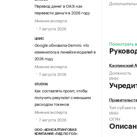
Дополнитель
Перевод денег в ОАЭ: как
перевести деньги в 2026 году
Мнение эксперта
7 августа 2026
ЦНИС
Посмотреть в
Google обновила Gemini: что
Руково
изменилось в линейке моделей в
2026 году
Мнение эксперта
Каспинский 
Должность
7 августа 2026
ИНН
Учреди
STUDYAI
Как составлять промт, чтобы
получить результат с меньшим
Правительст
расходом токенов
Тип субъекта
Мнение эксперта
ИНН
ОГРН
7 августа 2026
Описан
ООО «КОНСАЛТИНГОВАЯ
КОМПАНИЯ «ГИД ПО ГОЗ»