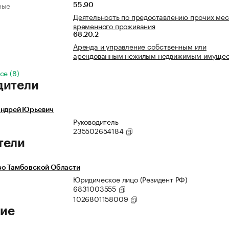
ные
55.90
Деятельность по предоставлению прочих мес
временного проживания
68.20.2
Аренда и управление собственным или
арендованным нежилым недвижимым имуще
се (8)
дители
Андрей Юрьевич
Руководитель
235502654184
тели
во Тамбовской Области
Юридическое лицо (Резидент РФ)
6831003555
1026801158009
ие