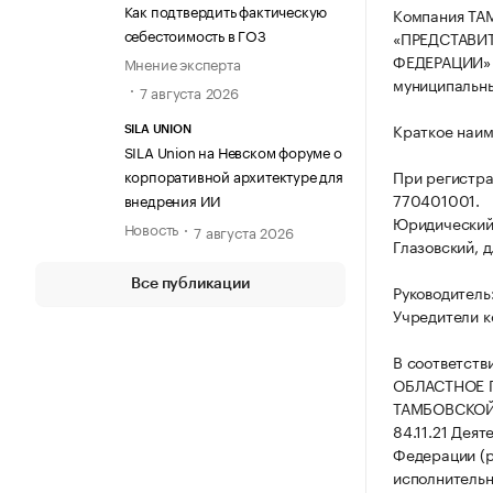
Как подтвердить фактическую
Компания Т
себестоимость в ГОЗ
«ПРЕДСТАВИ
ФЕДЕРАЦИИ» за
Мнение эксперта
муниципальный
7 августа 2026
Краткое наи
SILA UNION
SILA Union на Невском форуме о
корпоративной архитектуре для
При регистр
770401001.
внедрения ИИ
Юридический а
Новость
7 августа 2026
Глазовский, д.
Все публикации
Руководитель
Учредители к
В соответств
ОБЛАСТНОЕ 
ТАМБОВСКОЙ
84.11.21 Дея
Федерации (р
исполнительн