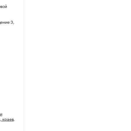
овой
ение 3,
ти
 краев,