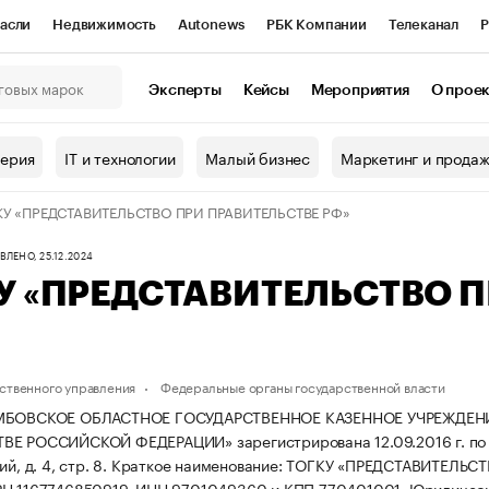
асли
Недвижимость
Autonews
РБК Компании
Телеканал
Р
К Курсы
РБК Life
Тренды
Визионеры
Национальные проекты
Эксперты
Кейсы
Мероприятия
О прое
онный клуб
Исследования
Кредитные рейтинги
Франшизы
Г
терия
IT и технологии
Малый бизнес
Маркетинг и прода
Проверка контрагентов
Политика
Экономика
Бизнес
КУ «ПРЕДСТАВИТЕЛЬСТВО ПРИ ПРАВИТЕЛЬСТВЕ РФ»
ы
ЛЕНО, 25.12.2024
У «ПРЕДСТАВИТЕЛЬСТВО 
ственного управления
Федеральные органы государственной власти
АМБОВСКОЕ ОБЛАСТНОЕ ГОСУДАРСТВЕННОЕ КАЗЕННОЕ УЧРЕЖДЕН
Е РОССИЙСКОЙ ФЕДЕРАЦИИ» зарегистрирована 12.09.2016 г. по адр
й, д. 4, стр. 8.
Краткое наименование: ТОГКУ «ПРЕДСТАВИТЕЛЬС
РН 1167746850919, ИНН 9701049360 и КПП 770401001.
Юридически