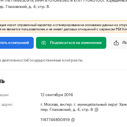
р. Глазовский, д. 4, стр. 8.
ия носит справочный характер и сгенерирована на основании данных из откр
 не является пользователем и не имеет деловых отношений с сервисом РБК Ко
Подписаться на изменения
П
лять компанией
 деятельности
Государственные контракты
ль
ации
12 сентября 2016
 адрес
г. Москва, вн.тер. г. муниципальный округ Хам
пер. Глазовский, д. 4, стр. 8
1167746850919