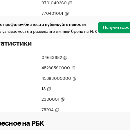
9701049360
770401001
е профилем бизнеса и публикуйте новости
Получить дос
 узнаваемость и развивайте личный бренд на РБК
татистики
04633682
45286590000
45383000000
13
2300001
75204
есное на РБК