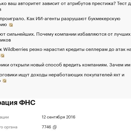
ко ваш авторитет зависит от атрибутов престижа? Тест д
в
 проиграло. Как ИИ-агенты разрушают букмекерскую
рию
ют сильнейших. Почему компании избавляются от лучших
ников
к Wildberries резко нарастил кредиты селлерам до атак н
ики открыли новый способ вредить компаниям. Зачем им
оговики ищут доходы неработающих покупателей яхт и
р
рация ФНС
ации
12 сентября 2016
го органа
7746