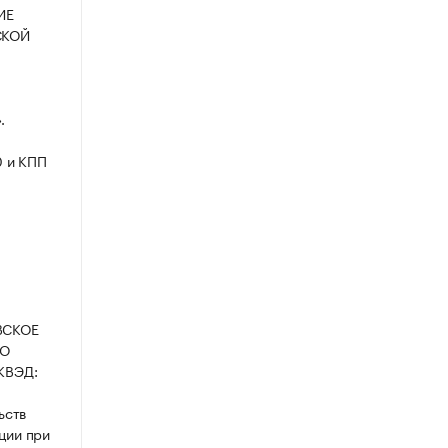
ИЕ
СКОЙ
.
0 и КПП
ОВСКОЕ
ВО
КВЭД:
ьств
ции при