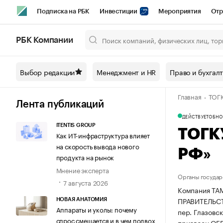
Подписка на РБК
Инвестиции
Мероприятия
Отр
Спорт
Школа управления РБК
РБК Образование
РБ
РБК Компании
Город
Стиль
Крипто
РБК Бизнес-среда
Дискусси
Выбор редакции
Менеджмент и HR
Право и бухгал
Спецпроекты СПб
Конференции СПб
Спецпроекты
Главная
ТОГ
Технологии и медиа
Финансы
Рынок наличной валют
Лента публикаций
ДЕЙСТВУЕТ
ОБНОВ
ITENTIS GROUP
ТОГК
Как ИТ-инфраструктура влияет
на скорость вывода нового
РФ»
продукта на рынок
Мнение эксперта
Органы государ
7 августа 2026
Компания Т
ПРАВИТЕЛЬСТВ
НОВАЯ АНАТОМИЯ
Аппараты и уколы: почему
пер. Глазовски
спрос смещается и в чем подвох
присвоен ОГ