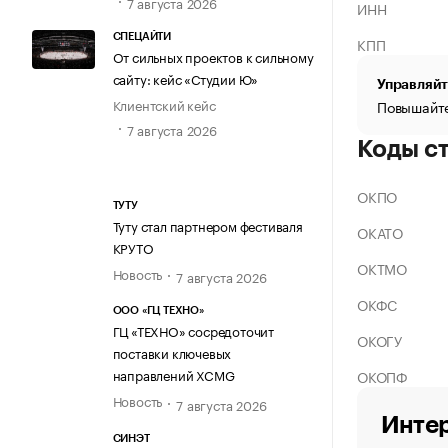
7 августа 2026
ИНН
СПЕЦАЙТИ
КПП
От сильных проектов к сильному
сайту: кейс «Студии Ю»
Управляйт
Клиентский кейс
Повышайте
7 августа 2026
Коды с
ОКПО
ТУТУ
Туту стал партнером фестиваля
ОКАТО
КРУТО
ОКТМО
Новость
7 августа 2026
ОКФС
ООО «ГЦ ТЕХНО»
ГЦ «ТЕХНО» сосредоточит
ОКОГУ
поставки ключевых
направлений XCMG
ОКОПФ
Новость
7 августа 2026
Интер
СИНЭТ