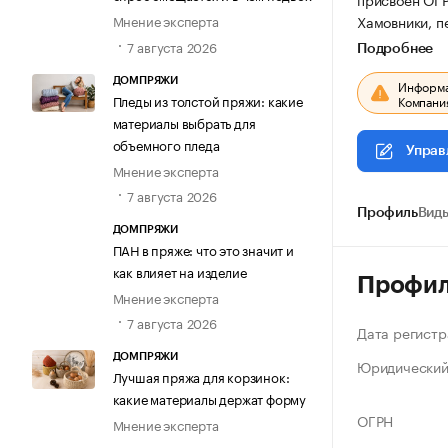
Хамовники, пе
Мнение эксперта
7 августа 2026
Подробнее
ДОМПРЯЖИ
Информац
Пледы из толстой пряжи: какие
Компания
материалы выбрать для
объемного пледа
Управ
Мнение эксперта
7 августа 2026
Профиль
Виды
ДОМПРЯЖИ
ПАН в пряже: что это значит и
как влияет на изделие
Профи
Мнение эксперта
7 августа 2026
Дата регистр
ДОМПРЯЖИ
Юридический
Лучшая пряжа для корзинок:
какие материалы держат форму
ОГРН
Мнение эксперта