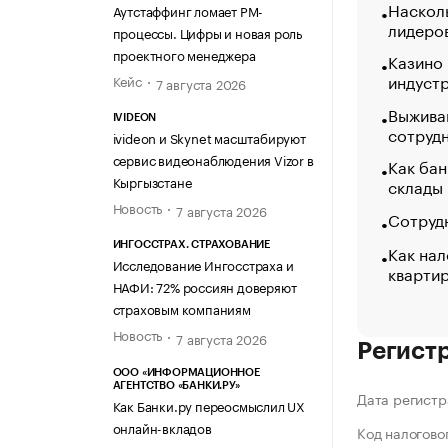
Насколь
Аутстаффинг ломает PM-
лидеро
процессы. Цифры и новая роль
проектного менеджера
Казино
индуст
Кейс
7 августа 2026
Выжива
IVIDEON
сотруд
ivideon и Skynet масштабируют
сервис видеонаблюдения Vizor в
Как бан
Кыргызстане
склады
Новость
7 августа 2026
Сотрудн
ИНГОССТРАХ. СТРАХОВАНИЕ
Как нал
Исследование Ингосстраха и
кварти
НАФИ: 72% россиян доверяют
страховым компаниям
Новость
7 августа 2026
Регист
ООО «ИНФОРМАЦИОННОЕ
АГЕНТСТВО «БАНКИ.РУ»
Дата регистр
Как Банки.ру переосмыслил UX
онлайн-вкладов
Код налогово