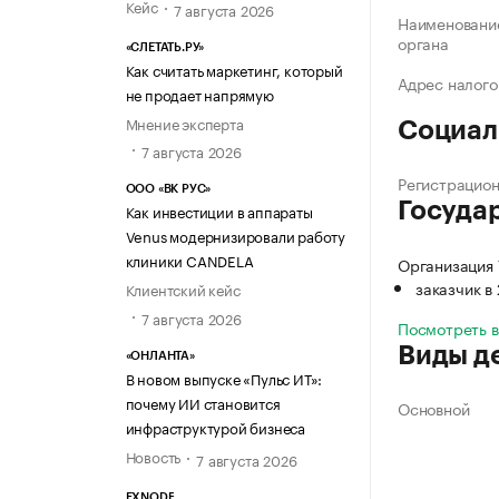
Кейс
7 августа 2026
Наименование
органа
«СЛЕТАТЬ.РУ»
Как считать маркетинг, который
Адрес налого
не продает напрямую
Мнение эксперта
Социал
7 августа 2026
Регистрацио
ООО «ВК РУС»
Госуда
Как инвестиции в аппараты
Venus модернизировали работу
клиники CANDELA
Организация
заказчик в
Клиентский кейс
7 августа 2026
Посмотреть 
Виды д
«ОНЛАНТА»
В новом выпуске «Пульс ИТ»:
почему ИИ становится
Основной
инфраструктурой бизнеса
Новость
7 августа 2026
EXNODE