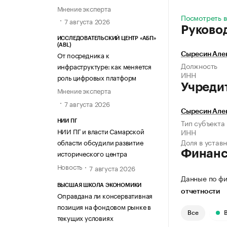
Мнение эксперта
Посмотреть в
7 августа 2026
Руково
ИССЛЕДОВАТЕЛЬСКИЙ ЦЕНТР «АБП»
(ABL)
От посредника к
Сыресин Але
Должность
инфраструктуре: как меняется
ИНН
роль цифровых платформ
Учреди
Мнение эксперта
7 августа 2026
Сыресин Але
Тип субъекта
НИИ ПГ
НИИ ПГ и власти Самарской
ИНН
Доля в устав
области обсудили развитие
Финан
исторического центра
Новость
7 августа 2026
Данные по фи
ВЫСШАЯ ШКОЛА ЭКОНОМИКИ
отчетности
Оправдана ли консервативная
позиция на фондовом рынке в
Все
текущих условиях