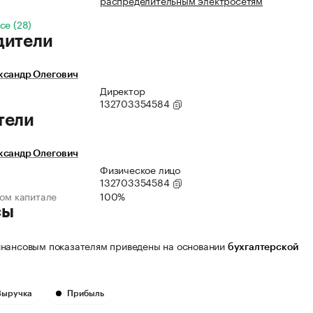
распределительным электросетям
се (28)
дители
ксандр Олегович
Директор
132703354584
тели
ксандр Олегович
Физическое лицо
132703354584
ном капитале
100%
сы
нансовым показателям приведены на основании
бухгалтерской
Выручка
Прибыль