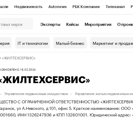
асли
Недвижимость
Autonews
РБК Компании
Телеканал
Р
К Курсы
РБК Life
Тренды
Визионеры
Национальные проекты
Эксперты
Кейсы
Мероприятия
О прое
онный клуб
Исследования
Кредитные рейтинги
Франшизы
Г
терия
IT и технологии
Малый бизнес
Маркетинг и прода
Проверка контрагентов
Политика
Экономика
Бизнес
 «ЖИЛТЕХСЕРВИС»
ы
А
ОБНОВЛЕНО, 16.02.2024
«ЖИЛТЕХСЕРВИС»
Управление недвижимым имуществом
Управление жилым недвижимым и
ЩЕСТВО С ОГРАНИЧЕННОЙ ОТВЕТСТВЕННОСТЬЮ «ЖИЛТЕХСЕРВИС» зар
аранск, ул А.Невского, д 101, офис 5.
Краткое наименование: ООО
6001660, ИНН 1326247936 и КПП 132601001.
Юридический адрес: 4