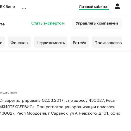
...
БК Вино
Личный кабинет
Стать экспертом
Управлять компанией
кте
азета
жи
Финансы
Недвижимость
Ретейл
Производство
муществом
егистрирована 02.03.2017 г. по адресу 430027, Респ
 «ЖИЛТЕХСЕРВИС».
При регистрации организации присвоен
30027, Респ Мордовия, г Саранск, ул А.Невского, д 101, офис