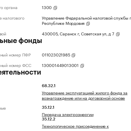
го органа
1300
 налогового
Управление Федеральной налоговой службы 
Республике Мордовия
вой
430005, Саранск г, Советская ул, д 7
ьные фонды
нный номер ПФР
011023021985
нный номер ФСС
130001449013001
еятельности
68.32.1
Управление эксплуатацией жилого фонда за
вознаграждение или на договорной основе
ные
35.12.1
Передача электроэнергии
35.12.2
Технологическое присоединение к