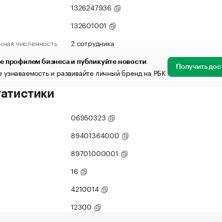
1326247936
132601001
чная численность
2 сотрудника
е профилем бизнеса и публикуйте новости
Получить дос
 узнаваемость и развивайте личный бренд на РБК
татистики
06950323
89401364000
89701000001
16
4210014
12300