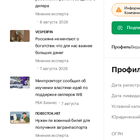
дилера
Информац
Компания
Мнение эксперта
8 августа 2026
Подпи
VESPERFIN
Россияне не мечтают о
богатстве: что для нас важнее
Профиль
Виды
больших денег
Мнение эксперта
7 августа 2026
Профи
Минпромторг сообщил об
Дата регистр
изучении властями идей по
поддержке селлеров WB
Дата ликвида
РБК Бизнес
7 августа
Уставной кап
ПОВЕСТОК.НЕТ
Юридический
Нужен ли военный билет для
получения загранпаспорта
ОГРН
Мнение эксперта