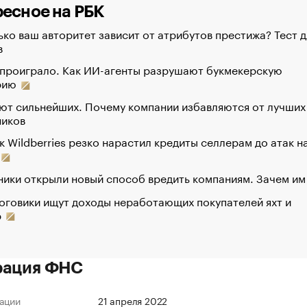
есное на РБК
ко ваш авторитет зависит от атрибутов престижа? Тест д
в
 проиграло. Как ИИ-агенты разрушают букмекерскую
рию
ют сильнейших. Почему компании избавляются от лучших
ников
к Wildberries резко нарастил кредиты селлерам до атак н
ики открыли новый способ вредить компаниям. Зачем им
оговики ищут доходы неработающих покупателей яхт и
р
рация ФНС
ации
21 апреля 2022