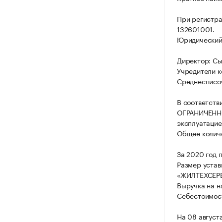
При регистра
132601001.
Юридический а
Директор: Сы
Учредители к
Среднесписоч
В соответств
ОГРАНИЧЕННО
эксплуатацие
Общее количе
За 2020 год 
Размер уста
«ЖИЛТЕХСЕРВ
Выручка на н
Себестоимост
На 08 август