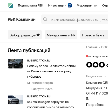
Подписка на РБК
Инвестиции
Мероприятия
Отр
Спорт
Школа управления РБК
РБК Образование
РБ
РБК Компании
Город
Стиль
Крипто
РБК Бизнес-среда
Дискусси
Выбор редакции
Менеджмент и HR
Право и бухгал
Спецпроекты СПб
Конференции СПб
Спецпроекты
Главная
ООО
Технологии и медиа
Финансы
Рынок наличной валют
Лента публикаций
ЛИКВИДИРОВАН
RUSSIFICATION.RU
ООО 
Почему спрос на электромобили
из Китая смещается в сторону
Недвижимость
гибридов
Компания ОБ
Мнение эксперта
Мордовия, г С
8 августа 2026
ОГРН 117132
RUSSIFICATION.RU
5.
Как Volkswagen вернулся на
Подробнее
российский рынок без единого