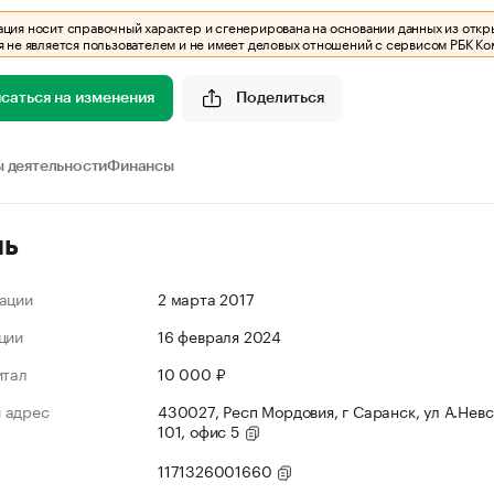
ия носит справочный характер и сгенерирована на основании данных из откр
 не является пользователем и не имеет деловых отношений с сервисом РБК Ко
саться на изменения
Поделиться
 деятельности
Финансы
ль
ации
2 марта 2017
ции
16 февраля 2024
итал
10 000 ₽
 адрес
430027, Респ Мордовия, г Саранск, ул А.Невс
101, офис 5
1171326001660