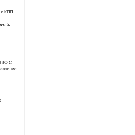
 и КПП
ис 5.
СТВО С
авление
Ю