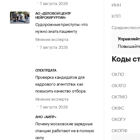
7 августа 2026
ИНН
АО «ДЕЛОВОЙ ЦЕНТР
КПП
НЕЙРОХИРУРГИИ»
Судорожные приступы: что
Среднесписо
нужно знать пациенту
Мнение эксперта
Управляйт
Повышайте
7 августа 2026
Коды с
СПЕКТРДАТА
ОКПО
Проверка кандидатов для
кадрового агентства: как
ОКАТО
повысить качество отбора
ОКТМО
Мнение эксперта
7 августа 2026
ОКФС
ОКОГУ
АНО «АИПР»
Почему московские зарядные
ОКОПФ
станции работают не в полную
силу