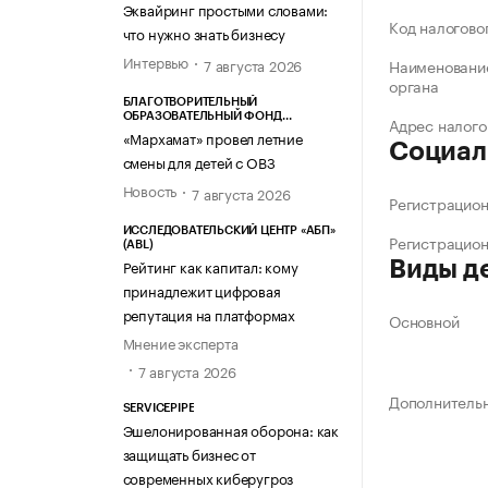
Эквайринг простыми словами:
Код налогово
что нужно знать бизнесу
Интервью
7 августа 2026
Наименование
органа
БЛАГОТВОРИТЕЛЬНЫЙ
ОБРАЗОВАТЕЛЬНЫЙ ФОНД
Адрес налого
«МАРХАМАТ»
«Мархамат» провел летние
Социал
смены для детей с ОВЗ
Новость
7 августа 2026
Регистрацио
ИССЛЕДОВАТЕЛЬСКИЙ ЦЕНТР «АБП»
Регистрацио
(ABL)
Рейтинг как капитал: кому
Виды д
принадлежит цифровая
репутация на платформах
Основной
Мнение эксперта
7 августа 2026
Дополнитель
SERVICEPIPE
Эшелонированная оборона: как
защищать бизнес от
современных киберугроз