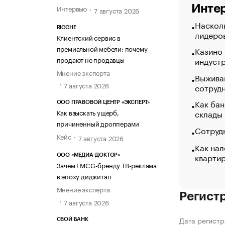
Интер
Интервью
7 августа 2026
Насколь
RICCHE
лидеро
Клиентский сервис в
премиальной мебели: почему
Казино
продают не продавцы
индуст
Мнение эксперта
Выжива
7 августа 2026
сотруд
Как бан
ООО ПРАВОВОЙ ЦЕНТР «ЭКСПЕРТ»
склады
Как взыскать ущерб,
причиненный дропперами
Сотрудн
Кейс
7 августа 2026
Как нал
кварти
ООО «МЕДИА-ДОКТОР»
Зачем FMCG-бренду ТВ-реклама
в эпоху диджитал
Мнение эксперта
Регист
7 августа 2026
Дата регистр
СВОЙ БАНК