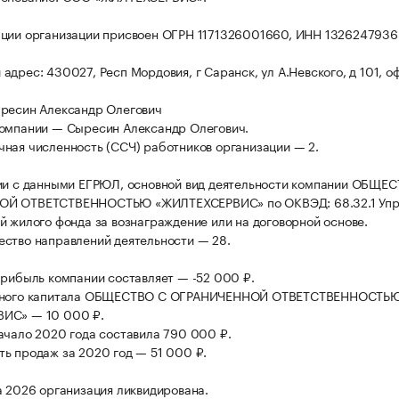
ции организации присвоен ОГРН 1171326001660, ИНН 1326247936
дрес: 430027, Респ Мордовия, г Саранск, ул А.Невского, д 101, оф
ресин Александр Олегович
омпании — Сыресин Александр Олегович.
ная численность (ССЧ) работников организации — 2.
ии с данными ЕГРЮЛ, основной вид деятельности компании ОБЩЕ
Й ОТВЕТСТВЕННОСТЬЮ «ЖИЛТЕХСЕРВИС» по ОКВЭД: 68.32.1 Упр
й жилого фонда за вознаграждение или на договорной основе.
ство направлений деятельности — 28.
прибыль компании составляет — -52 000 ₽.
вного капитала ОБЩЕСТВО С ОГРАНИЧЕННОЙ ОТВЕТСТВЕННОСТЬ
ИС» — 10 000 ₽.
ачало 2020 года составила 790 000 ₽.
ь продаж за 2020 год — 51 000 ₽.
а 2026 организация ликвидирована.