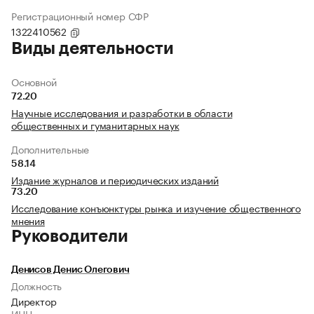
Регистрационный номер СФР
1322410562
Виды деятельности
Основной
72.20
Научные исследования и разработки в области
общественных и гуманитарных наук
Дополнительные
58.14
Издание журналов и периодических изданий
73.20
Исследование конъюнктуры рынка и изучение общественного
мнения
Руководители
Денисов Денис Олегович
Должность
Директор
ИНН