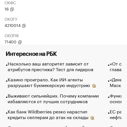
ОКФС
16
ОКОГУ
4210014
ОКОПФ
71400
Интересное на РБК
Насколько ваш авторитет зависит от
«От спо
атрибутов престижа? Тест для лидеров
глава к
Казино проиграло. Как ИИ-агенты
«Деньги
разрушают букмекерскую индустрию
Маск в 
Выживают сильнейших. Почему компании
Функции
избавляются от лучших сотрудников
основ э
Как банк Wildberries резко нарастил
ЕС раз
кредиты селлерам до атак на склады
нефти —