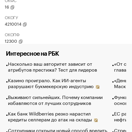
ОКФС
16
ОКОГУ
4210014
ОКОПФ
12300
Интересное на РБК
Насколько ваш авторитет зависит от
«От спо
атрибутов престижа? Тест для лидеров
глава к
Казино проиграло. Как ИИ-агенты
«Деньги
разрушают букмекерскую индустрию
Маск в 
Выживают сильнейших. Почему компании
Функции
избавляются от лучших сотрудников
основ э
Как банк Wildberries резко нарастил
ЕС раз
кредиты селлерам до атак на склады
нефти —
Сотрудники открыли новый способ вредить
Стресс 