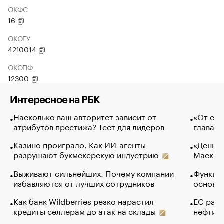
ОКФС
16
ОКОГУ
4210014
ОКОПФ
12300
Интересное на РБК
Насколько ваш авторитет зависит от
«От спо
атрибутов престижа? Тест для лидеров
глава к
Казино проиграло. Как ИИ-агенты
«Деньги
разрушают букмекерскую индустрию
Маск в 
Выживают сильнейших. Почему компании
Функции
избавляются от лучших сотрудников
основ э
Как банк Wildberries резко нарастил
ЕС раз
кредиты селлерам до атак на склады
нефти —