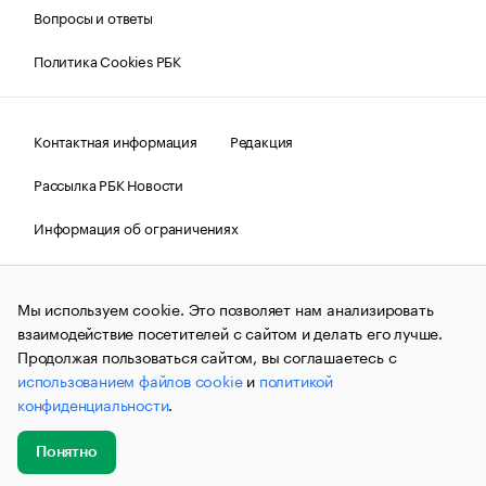
Вопросы и ответы
Политика Cookies РБК
Контактная информация
Редакция
Рассылка РБК Новости
Информация об ограничениях
Правовая информация
О соблюдении авторских прав
Мы используем cookie. Это позволяет нам анализировать
© АО «РОСБИЗНЕСКОНСАЛТИНГ»,
1995–2026.
Сообщения
и материалы информационного агентства «РБК»
взаимодействие посетителей с сайтом и делать его лучше.
(зарегистрировано Федеральной службой по надзору в сфере
Продолжая пользоваться сайтом, вы соглашаетесь с
связи, информационных технологий и массовых
использованием файлов cookie
и
политикой
коммуникаций (Роскомнадзор) 09.12.2015 за номером ИА
№ФС77-63848) сопровождаются пометкой «РБК». Отдельные
конфиденциальности
.
публикации могут содержать информацию,
не предназначенную для пользователей
до 18 лет.
companycardsfeedback@rbc.ru
Понятно
Добавить