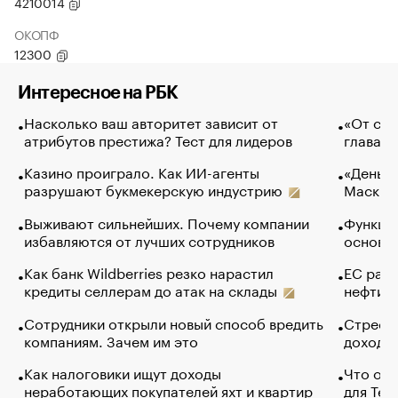
4210014
ОКОПФ
12300
Интересное на РБК
Насколько ваш авторитет зависит от
«От спо
атрибутов престижа? Тест для лидеров
глава к
Казино проиграло. Как ИИ-агенты
«Деньги
разрушают букмекерскую индустрию
Маск в 
Выживают сильнейших. Почему компании
Функции
избавляются от лучших сотрудников
основ э
Как банк Wildberries резко нарастил
ЕС раз
кредиты селлерам до атак на склады
нефти —
Сотрудники открыли новый способ вредить
Стресс 
компаниям. Зачем им это
доходов
Как налоговики ищут доходы
Что обв
неработающих покупателей яхт и квартир
для Tel