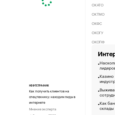
ОКАТО
ОКТМО
ОКФС
ОКОГУ
ОКОПФ
Интер
Насколь
лидеро
Казино
индуст
НЕФТЕТРАФИК
Выжива
Как получить клиентов на
сотруд
спецтехнику: находим лиды в
Как бан
интернете
склады
Мнение эксперта