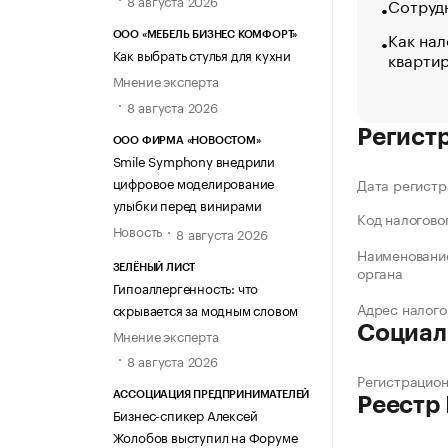
8 августа 2026
Сотрудн
Как нал
ООО «МЕБЕЛЬ БИЗНЕС КОМФОРТ»
Как выбрать стулья для кухни
кварти
Мнение эксперта
8 августа 2026
Регист
ООО ФИРМА «НОВОСТОМ»
Smile Symphony внедрили
цифровое моделирование
Дата регистр
улыбки перед винирами
Код налогово
Новость
8 августа 2026
Наименование
органа
ЗЕЛЁНЫЙ ЛИСТ
Гипоаллергенность: что
Адрес налого
скрывается за модным словом
Социал
Мнение эксперта
8 августа 2026
Регистрацио
АССОЦИАЦИЯ ПРЕДПРИНИМАТЕЛЕЙ
Реестр
Бизнес-спикер Алексей
Жолобов выступил на Форуме