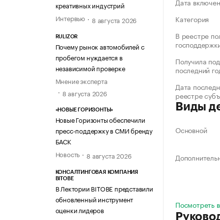
Дата включе
креативных индустрий
Интервью
Категория
8 августа 2026
В реестре по
RULIZOR
господдержк
Почему рынок автомобилей с
пробегом нуждается в
Получила под
независимой проверке
последний го
Мнение эксперта
Дата последн
8 августа 2026
реестре суб
Виды д
«НОВЫЕ ГОРИЗОНТЫ»
Новые Горизонты обеспечили
Основной
пресс-поддержку в СМИ бренду
БАСК
Новость
8 августа 2026
Дополнитель
КОНСАЛТИНГОВАЯ КОМПАНИЯ
BITOBE
В Лектории BITOBE представили
обновленный инструмент
Посмотреть в
оценки лидеров
Руково