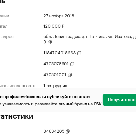
ль
ации
27 ноября 2018
итал
120 000 ₽
 адрес
обл. Ленинградская, г. Гатчина, ул. Изотова, д.
9
1184704018663
4705078691
470501001
чная численность
1 сотрудник
е профилем бизнеса и публикуйте новости
Получить дос
 узнаваемость и развивайте личный бренд на РБК
татистики
34634265