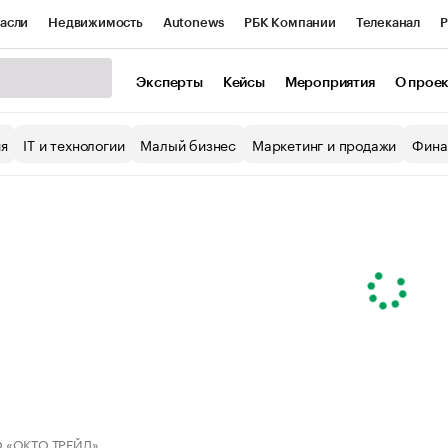
асли
Недвижимость
Autonews
РБК Компании
Телеканал
Р
К Курсы
РБК Life
Тренды
Визионеры
Национальные проекты
Эксперты
Кейсы
Мероприятия
О прое
уб
Исследования
Кредитные рейтинги
Франшизы
Газета
ия
IT и технологии
Малый бизнес
Маркетинг и продажи
Фина
Проверка контрагентов
Политика
Экономика
Бизнес
ы
 «ОКТО ТРЕЙД»