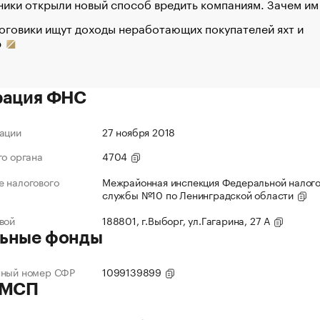
ики открыли новый способ вредить компаниям. Зачем им
оговики ищут доходы неработающих покупателей яхт и
р
рация ФНС
ации
27 ноября 2018
го органа
4704
 налогового
Межрайонная инспекция Федеральной налог
службы №10 по Ленинградской области
вой
188801, г.Выборг, ул.Гагарина, 27 А
ьные фонды
нный номер СФР
1099139899
 МСП