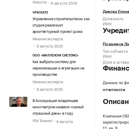
Новость
8 августа 2026
Дикова Елен
VPROEKTE
Должность
Управление строительством: как
ИНН
студия реализует
Учреди
архитектурный проект дома
Мнение эксперта
Поздняков Д
8 августа 2026
Тип субъекта
ИНН
ООО «МАЛЛЕНОМ СИСТЕМС»
Как выбрать систему для
Доля в устав
сериализации и агрегации на
Финан
производстве
Мнение эксперта
Данные по фи
8 августа 2026
отчетности
В Ассоциации владельцев
Описан
кинотеатров назвали «самый
страшный день» в году
Компания О
РБК Бизнес
8 августа
зарегистриров
12, кв. 9.