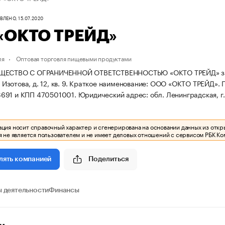
ЛЕНО, 15.07.2020
«ОКТО ТРЕЙД»
ля
Оптовая торговля пищевыми продуктами
ЩЕСТВО С ОГРАНИЧЕННОЙ ОТВЕТСТВЕННОСТЬЮ «ОКТО ТРЕЙД» зарегис
 Изотова, д. 12, кв. 9.
Краткое наименование: ООО «ОКТО ТРЕЙД».
691 и КПП 470501001.
Юридический адрес: обл. Ленинградская, г. Га
ия носит справочный характер и сгенерирована на основании данных из откр
 не является пользователем и не имеет деловых отношений с сервисом РБК Ко
Поделиться
лять компанией
 деятельности
Финансы