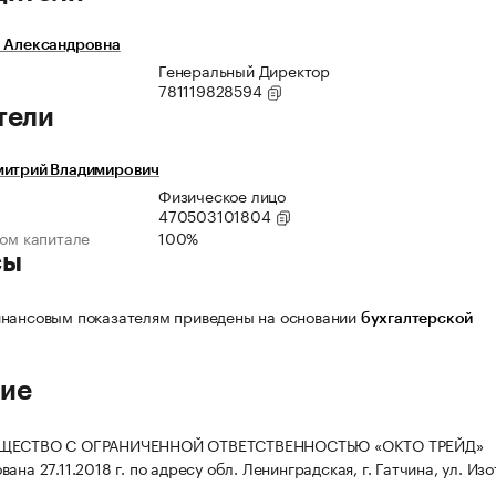
а Александровна
Генеральный Директор
781119828594
тели
митрий Владимирович
Физическое лицо
470503101804
ном капитале
100%
сы
нансовым показателям приведены на основании
бухгалтерской
ие
БЩЕСТВО С ОГРАНИЧЕННОЙ ОТВЕТСТВЕННОСТЬЮ «ОКТО ТРЕЙД»
ана 27.11.2018 г. по адресу обл. Ленинградская, г. Гатчина, ул. Изот