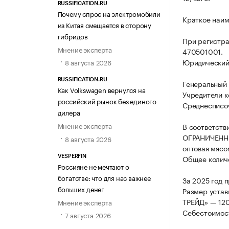
RUSSIFICATION.RU
Почему спрос на электромобили
Краткое наи
из Китая смещается в сторону
гибридов
При регистр
Мнение эксперта
470501001.
Юридический а
8 августа 2026
RUSSIFICATION.RU
Генеральный 
Как Volkswagen вернулся на
Учредители к
российский рынок без единого
Среднесписоч
дилера
Мнение эксперта
В соответств
ОГРАНИЧЕННО
8 августа 2026
оптовая мясо
Общее количе
VESPERFIN
Россияне не мечтают о
богатстве: что для нас важнее
За 2025 год 
больших денег
Размер уста
ТРЕЙД» — 120
Мнение эксперта
Себестоимост
7 августа 2026