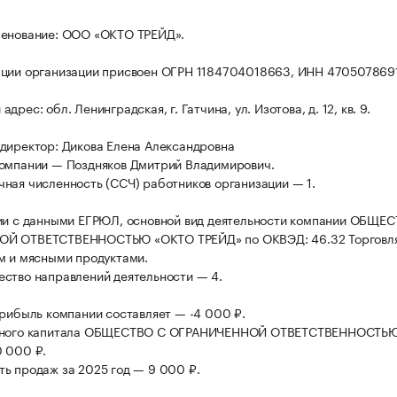
менование: ООО «ОКТО ТРЕЙД».
ации организации присвоен ОГРН 1184704018663, ИНН 470507869
дрес: обл. Ленинградская, г. Гатчина, ул. Изотова, д. 12, кв. 9.
директор: Дикова Елена Александровна
омпании — Поздняков Дмитрий Владимирович.
ная численность (ССЧ) работников организации — 1.
ии с данными ЕГРЮЛ, основной вид деятельности компании ОБЩЕ
Й ОТВЕТСТВЕННОСТЬЮ «ОКТО ТРЕЙД» по ОКВЭД: 46.32 Торговл
м и мясными продуктами.
ство направлений деятельности — 4.
прибыль компании составляет — -4 000 ₽.
вного капитала ОБЩЕСТВО С ОГРАНИЧЕННОЙ ОТВЕТСТВЕННОСТЬ
 000 ₽.
ь продаж за 2025 год — 9 000 ₽.