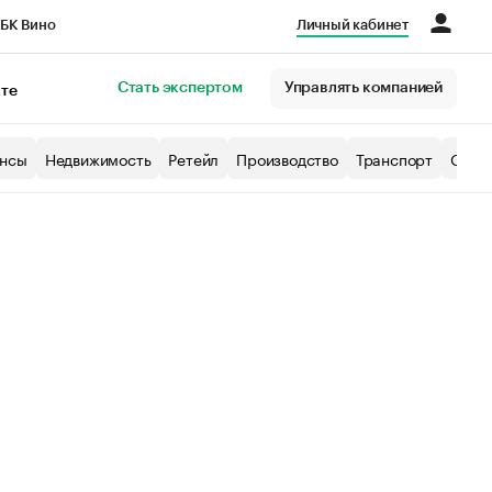
БК Вино
Личный кабинет
Город
Стать экспертом
Управлять компанией
кте
нсы
Недвижимость
Ретейл
Производство
Транспорт
Образ