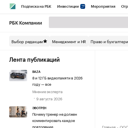
Подписка на РБК
Инвестиции
Мероприятия
Отр
Спорт
Школа управления РБК
РБК Образование
РБ
РБК Компании
Стиль
Крипто
РБК Бизнес-среда
Дискуссионный кл
Выбор редакции
Менеджмент и HR
Право и бухгалтер
Спецпроекты СПб
Конференции СПб
Спецпроекты
Технологии и медиа
Финансы
Рынок наличной валют
Лента публикаций
BAZA
8 и 12 ГБ видеопамяти в 2026
году — все
Мнение эксперта
9 августа 2026
ЭВОТРЕН
Почему тренер не должен
комментировать каждое
повторение
Главная
ООО