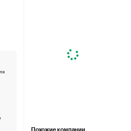
ля
«От спорта тело стареет иначе». Как живет глава ко
создавшей GTA
«Деньги будут не нужны»: что рассказал Маск в инт
Economist
Функции менеджмента: пять ключевых основ эффект
управления
а
ЕС разрешил конфискацию российской нефти — чем
Москва
Похожие компании