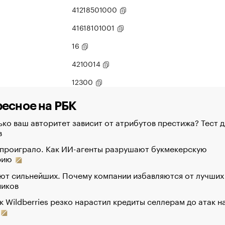
41218501000
41618101001
16
4210014
12300
есное на РБК
ко ваш авторитет зависит от атрибутов престижа? Тест д
в
 проиграло. Как ИИ-агенты разрушают букмекерскую
рию
ют сильнейших. Почему компании избавляются от лучших
ников
к Wildberries резко нарастил кредиты селлерам до атак н