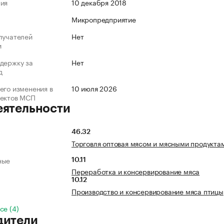
ния
10 декабря 2018
Микропредприятие
лучателей
Нет
и
держку за
Нет
д
его изменения в
10 июля 2026
ъектов МСП
еятельности
46.32
Торговля оптовая мясом и мясными продукта
ные
10.11
Переработка и консервирование мяса
10.12
Производство и консервирование мяса птицы
се (4)
дители