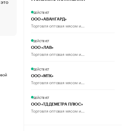
 это
Стресс обеспеченных людей: почему рост доходов 
счастья
ДЕЙСТВУЕТ
Что обвинения против Павла Дурова значат для Tele
ООО «АВАНГАРД»
пользователей
Торговля оптовая мясом и...
ДЕЙСТВУЕТ
ООО «ЛАВ»
Торговля оптовая мясом и...
ДЕЙСТВУЕТ
овой
ООО «МТК»
Торговля оптовая мясом и...
ДЕЙСТВУЕТ
ООО «ТД ДЕМЕТРА ПЛЮС»
Торговля оптовая мясом и...