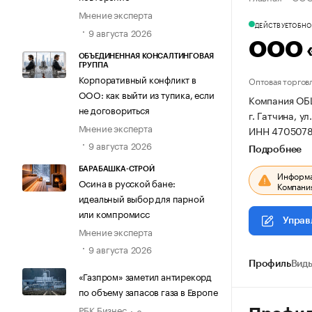
Мнение эксперта
ДЕЙСТВУЕТ
ОБНОВ
9 августа 2026
ООО 
ОБЪЕДИНЕННАЯ КОНСАЛТИНГОВАЯ
ГРУППА
Корпоративный конфликт в
Оптовая торгов
ООО: как выйти из тупика, если
Компания ОБ
не договориться
г. Гатчина, ул.
Мнение эксперта
ИНН 4705078
9 августа 2026
Подробнее
БАРАБАШКА-СТРОЙ
Информац
Осина в русской бане:
Компания
идеальный выбор для парной
или компромисс
Управ
Мнение эксперта
9 августа 2026
Профиль
Виды
«Газпром» заметил антирекорд
по объему запасов газа в Европе
РБК Бизнес
8 августа