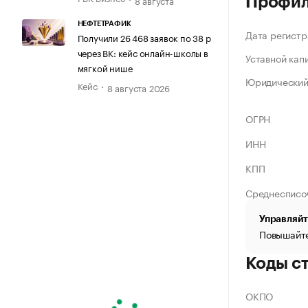
Профи
НЕФТЕТРАФИК
Дата регистр
Получили 26 468 заявок по 38 р
через ВК: кейс онлайн-школы в
Уставной кап
мягкой нише
Юридический
Кейс
8 августа 2026
ОГРН
ИНН
КПП
Среднесписо
Управляйт
Повышайте
Коды с
ОКПО