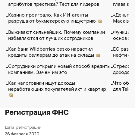
атрибутов престижа? Тест для лидеров
глава ко
Казино проиграло. Как ИИ-агенты
«Деньги б
разрушают букмекерскую индустрию
Маск в и
Выживают сильнейших. Почему компании
Функции 
избавляются от лучших сотрудников
основ эф
Как банк Wildberries резко нарастил
ЕС разре
кредиты селлерам до атак на склады
нефти — 
Сотрудники открыли новый способ вредить
Стресс о
компаниям. Зачем им это
доходов 
Как налоговики ищут доходы
Что обви
неработающих покупателей яхт и квартир
для Tele
Регистрация ФНС
Дата регистрации
26 февраля 2020