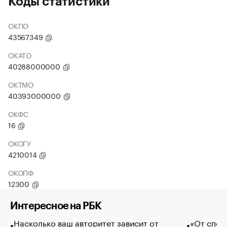
Коды статистики
ОКПО
43567349
ОКАТО
40288000000
ОКТМО
40393000000
ОКФС
16
ОКОГУ
4210014
ОКОПФ
12300
Интересное на РБК
Насколько ваш авторитет зависит от
«От спор