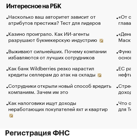
Интересное на РБК
Насколько ваш авторитет зависит от
«От спо
атрибутов престижа? Тест для лидеров
глава к
Казино проиграло. Как ИИ-агенты
«Деньги
разрушают букмекерскую индустрию
Маск в 
Выживают сильнейших. Почему компании
Функции
избавляются от лучших сотрудников
основ э
Как банк Wildberries резко нарастил
ЕС раз
кредиты селлерам до атак на склады
нефти —
Сотрудники открыли новый способ вредить
Стресс 
компаниям. Зачем им это
доходов
Как налоговики ищут доходы
Что обв
неработающих покупателей яхт и квартир
для Tel
Регистрация ФНС